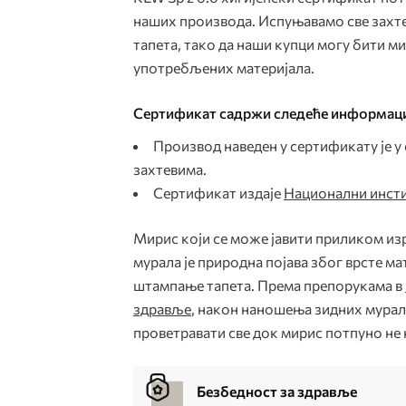
наших производа. Испуњавамо све захте
тапета, тако да наши купци могу бити м
употребљених материјала.
Сертификат садржи следеће информаци
Производ наведен у сертификату је у
захтевима.
Сертификат издаје
Национални инсти
Мирис који се може јавити приликом из
мурала је природна појава због врсте ма
штампање тапета. Према препорукама в
здравље
, након наношења зидних мурал
проветравати све док мирис потпуно не 
Безбедност за здравље