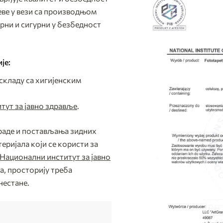
ве у вези са производњом
ирни и сигурни у безбедност
је:
 складу са хигијенским
тут за јавно здравље
.
раде и постављања зидних
теријала који се користи за
Национални институт за јавно
а, просторију треба
нестане.