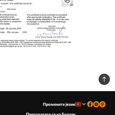
Промените језик
Претплатите се на билтен