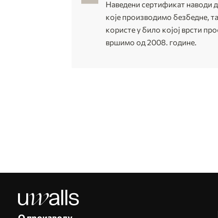
Наведени сертификат наводи да
које производимо безбедне, та
користе у било којој врсти пр
вршимо од 2008. године.
О производу