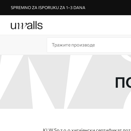
SPREMNO ZA ISPORUKU ZA 1–3 DANA
П
KLW Sp z o.o хигијенски сертификат пот