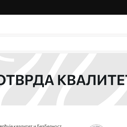
ОТВРДА КВАЛИТЕ
врђује квалитет и безбедност