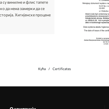
 су винилне и флис тапете
ко да нема замерки да се
осторија. Хигијенске процене
Кућа
Certificates
О компанији