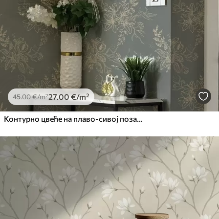
27
.00
€
/m²
45
.00
€
/m²
Контурно цвеће на плаво-сивој позадини, елегантан ботанички узорак