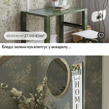
27
.00
€
/m²
45
.00
€
/m²
Бледо зелени еукалиптус у акварелу зелени еукалиптус у акварелу са ботаничким узорком