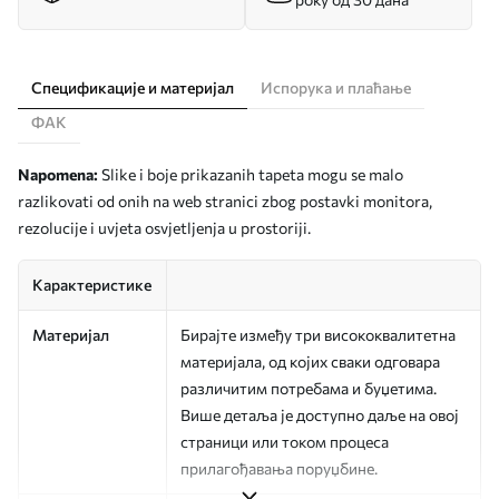
Спецификације и материјал
Испорука и плаћање
ФАК
Napomena:
Slike i boje prikazanih tapeta mogu se malo
razlikovati od onih na web stranici zbog postavki monitora,
rezolucije i uvjeta osvjetljenja u prostoriji.
Карактеристике
Материјал
Бирајте између три висококвалитетна
материјала, од којих сваки одговара
различитим потребама и буџетима.
Више детаља је доступно даље на овој
страници или током процеса
прилагођавања поруџбине.