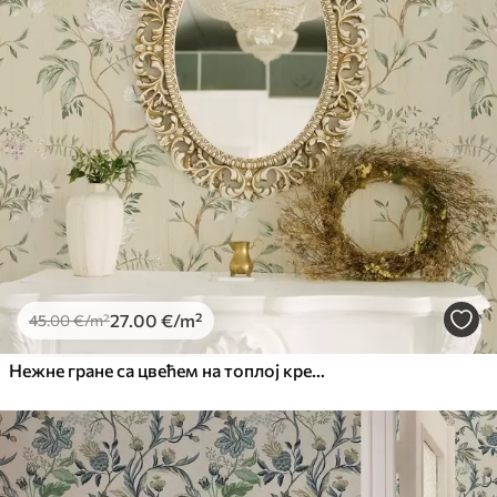
Доступни материјали
Standard
45
.00
27
.00
€
/m²
Premium
56
.67
34
.00
€
/m²
Premium Vinil
27
.00
€
/m²
45
.00
€
/m²
65
.00
39
.00
€
/m²
Нежне гране са цвећем на топлој кремастој позадини