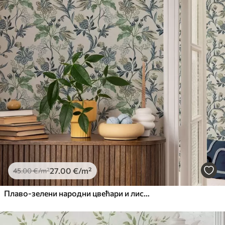
27
.00
€
/m²
45
.00
€
/m²
Плаво-зелени народни цвећари и листови на кремастој подлози