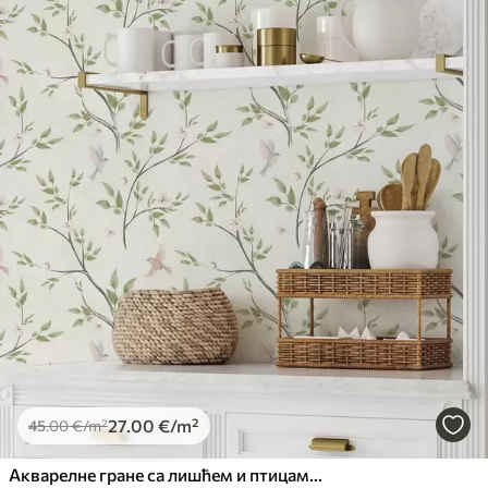
27
.00
€
/m²
45
.00
€
/m²
Акварелне гране са лишћем и птицама на светлом тлу