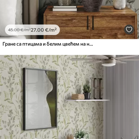
27
.00
€
/m²
45
.00
€
/m²
Гране са птицама и белим цвећем на нежној позадини