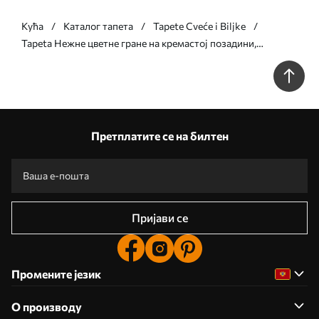
Кућа
Каталог тапета
Tapete Cveće i Biljke
Tapeta Нежне цветне гране на кремастој позадини,
пастелне боје бр. a00793
Претплатите се на билтен
Пријави се
Промените језик
О производу