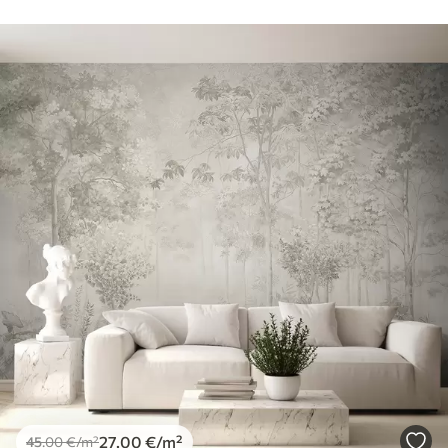
27
.00
€
/m²
45
.00
€
/m²