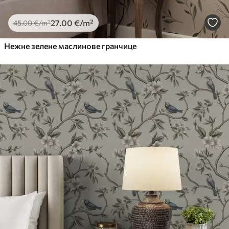
27
.00
€
/m²
45
.00
€
/m²
Нежне зелене маслинове гранчице