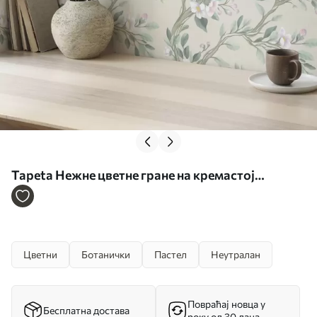
Tapeta Нежне цветне гране на кремастој
позадини, пастелне боје бр. a00793
Цветни
Ботанички
Пастел
Неутралан
Повраћај новца у
Бесплатна достава
року од 30 дана