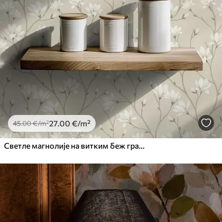
27
.00
€
/m²
45
.00
€
/m²
Светле магнолије на витким беж гранама