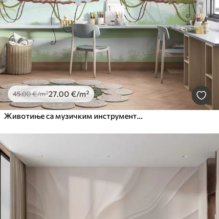
27
.00
€
/m²
45
.00
€
/m²
Животиње са музичким инструментима насупрот тропског пејзажа