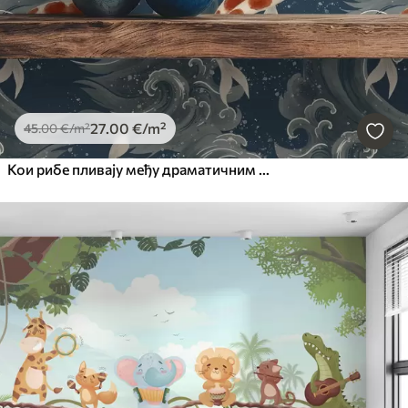
27
.00
€
/m²
45
.00
€
/m²
Кои рибе пливају међу драматичним океанским таласима