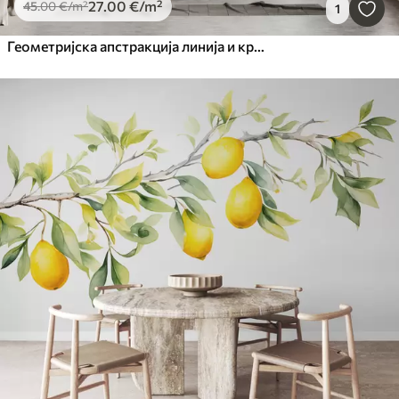
27
.00
€
/m²
45
.00
€
/m²
1
Геометријска апстракција линија и круг минимализам модеран стил