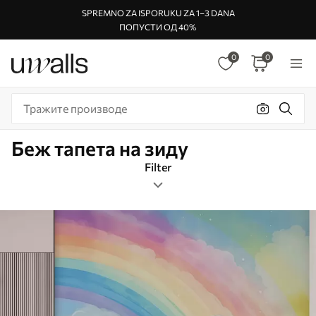
SPREMNO ZA ISPORUKU ZA 1–3 DANA
ПОПУСТИ ОД 40%
0
0
Беж тапета на зиду
Filter
Ознаке
Формат слике
Беж
Паметно