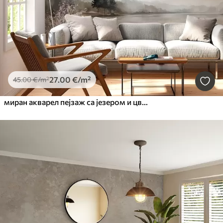
27
.00
€
/m²
45
.00
€
/m²
миран акварел пејзаж са језером и цветним дрветом