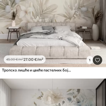
27
.00
€
/m²
45
.00
€
/m²
1
Тропско лишће и цвеће пастелних боја, са светло зеленим, кремастим и суптилним ружичастим