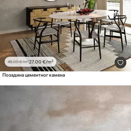
27
.00
€
/m²
45
.00
€
/m²
Позадина цементног камена