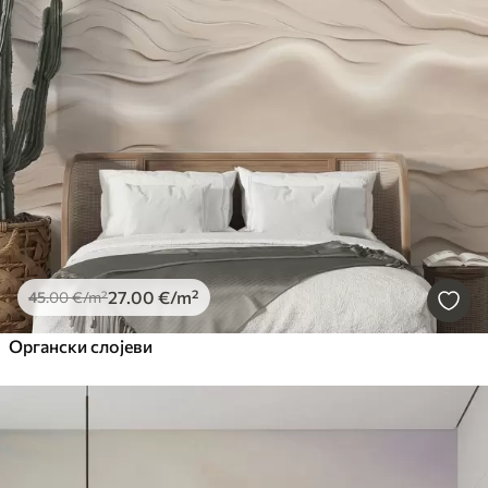
27
.00
€
/m²
45
.00
€
/m²
Органски слојеви