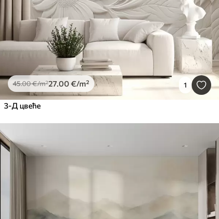
27
.00
€
/m²
45
.00
€
/m²
1
3-Д цвеће