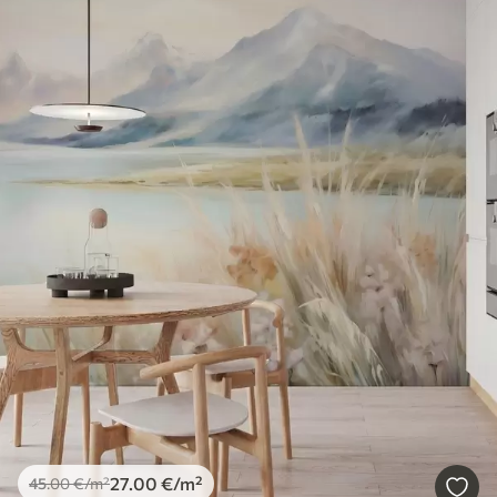
27
.00
€
/m²
45
.00
€
/m²