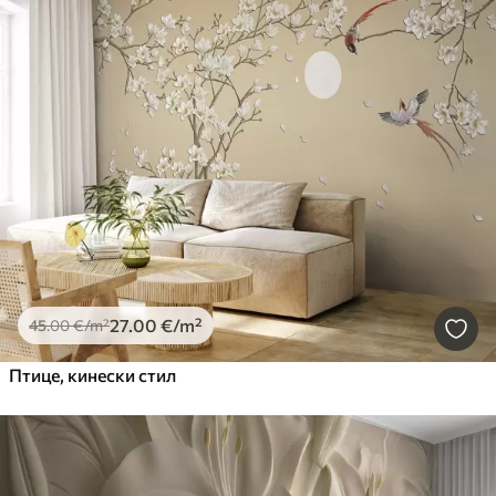
27
.00
€
/m²
45
.00
€
/m²
Птице, кинески стил