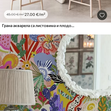
27
.00
€
/m²
45
.00
€
/m²
Грана акварела са листовима и плодовима лимуна