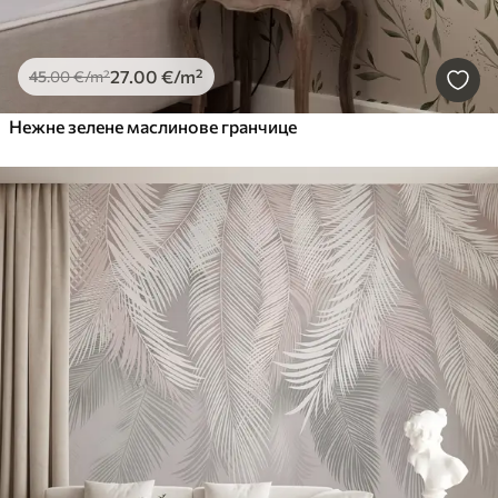
27
.00
€
/m²
45
.00
€
/m²
Нежне зелене маслинове гранчице