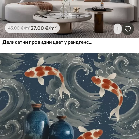
27
.00
€
/m²
45
.00
€
/m²
1
Деликатни провидни цвет у рендгенском стилу на белој позадини Минималистички једнобојни ботанички дизајн