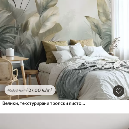
27
.00
€
/m²
45
.00
€
/m²
Велики, текстурирани тропски листови у пригушеним зеленим и беж тоновима, окружење џунгле