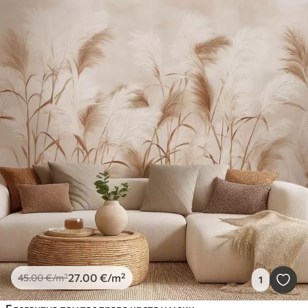
27
.00
€
/m²
45
.00
€
/m²
1