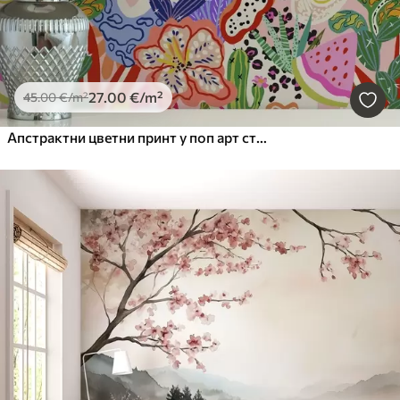
27
.00
€
/m²
45
.00
€
/m²
Апстрактни цветни принт у поп арт стилу