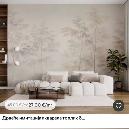
27
.00
€
/m²
45
.00
€
/m²
Дрвеће имитација акварела топлих боја