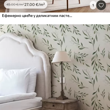
27
.00
€
/m²
45
.00
€
/m²
1
Ефемерно цвеће у деликатним пастелним бојама