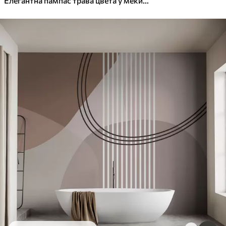
Елегантна пампас трава цвета у меким беж и млечним тоновима