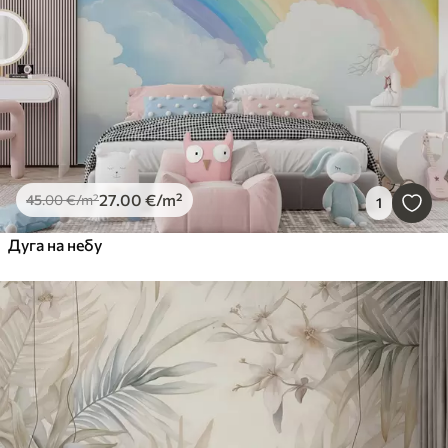
Ресетујте све
27
.00
€
/m²
45
.00
€
/m²
1
Дуга на небу