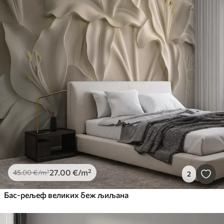
27
.00
€
/m²
45
.00
€
/m²
2
Бас-рељеф великих беж љиљана