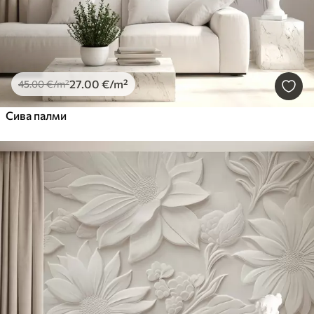
27
.00
€
/m²
45
.00
€
/m²
Сива палми