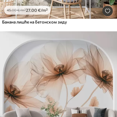
27
.00
€
/m²
45
.00
€
/m²
Банана лишће на бетонском зиду