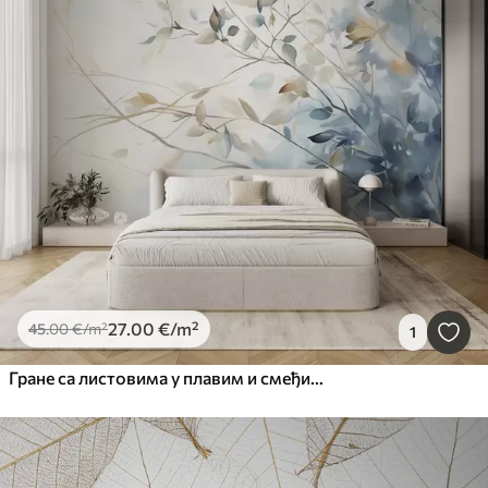
27
.00
€
/m²
45
.00
€
/m²
1
Гране са листовима у плавим и смеђим тоновима, светле позадине, меке и нежне, акварел стил