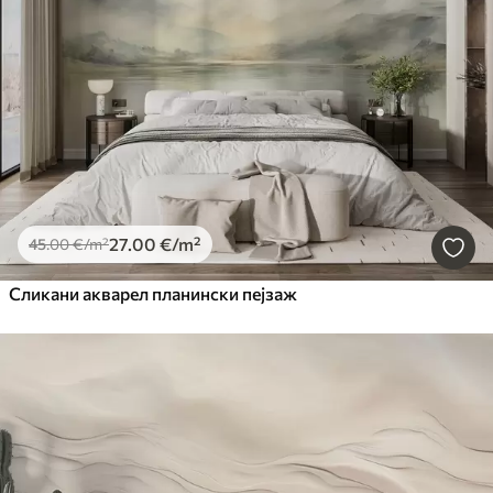
27
.00
€
/m²
45
.00
€
/m²
Сликани акварел планински пејзаж