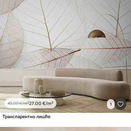
27
.00
€
/m²
45
.00
€
/m²
1
Транспарентно лишће