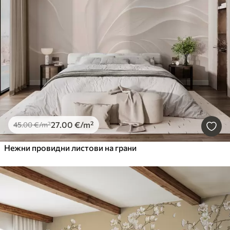
27
.00
€
/m²
45
.00
€
/m²
Нежни провидни листови на грани