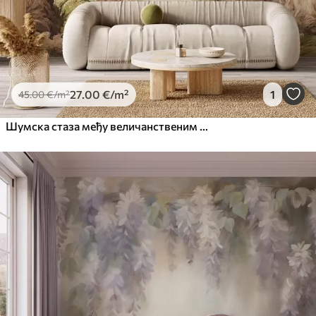
27
.00
€
/m²
1
45
.00
€
/m²
Шумска стаза међу величанственим дрвећем у акварелном стилу