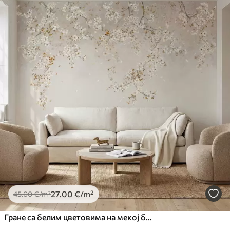
27
.00
€
/m²
45
.00
€
/m²
Гране са белим цветовима на мекој беж позадини