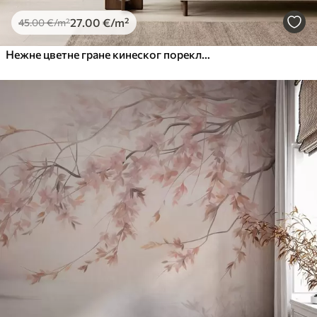
27
.00
€
/m²
45
.00
€
/m²
Нежне цветне гране кинеског порекла на светлој позадини