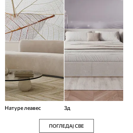
Натуре леавес
3д
ПОГЛЕДАЈ СВЕ