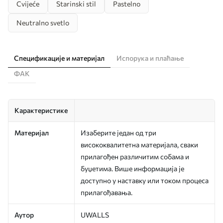
Cvijeće
Starinski stil
Pastelno
Neutralno svetlo
Спецификације и материјал
Испорука и плаћање
ФАК
Карактеристике
Материјал
Изаберите један од три
висококвалитетна материјала, сваки
прилагођен различитим собама и
буџетима. Више информација је
доступно у наставку или током процеса
прилагођавања.
Аутор
UWALLS