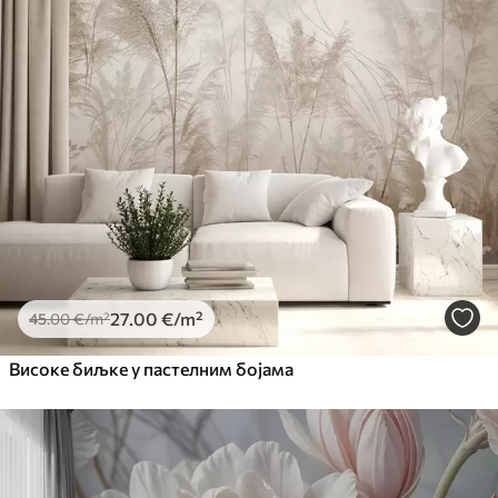
27
.00
€
/m²
45
.00
€
/m²
Високе биљке у пастелним бојама