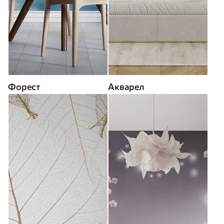
Форест
Акварел