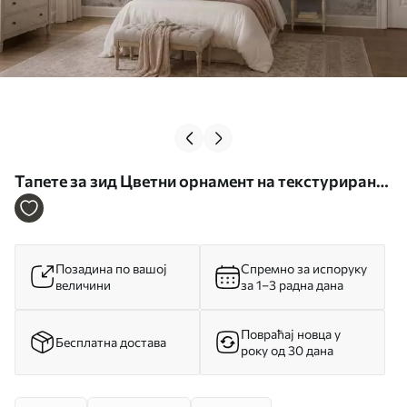
Тапете за зид Цветни орнамент на текстурираној
светлој позадини бр. w05698
Позадина по вашој
Спремно за испоруку
величини
за 1–3 радна дана
Повраћај новца у
Бесплатна достава
року од 30 дана