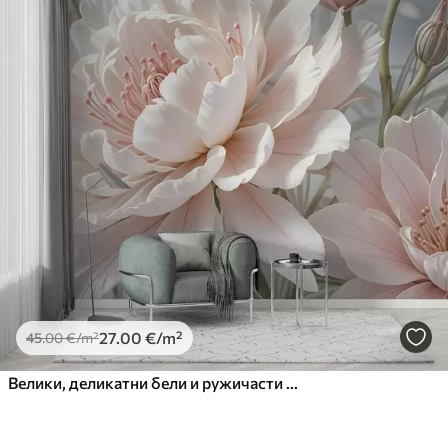
27
.00
€
/m²
45
.00
€
/m²
Велики, деликатни бели и ружичасти цветови божура са меким, лепршавим латицама на замућеној сивој позадини