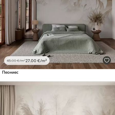
27
.00
€
/m²
45
.00
€
/m²
Пеониес