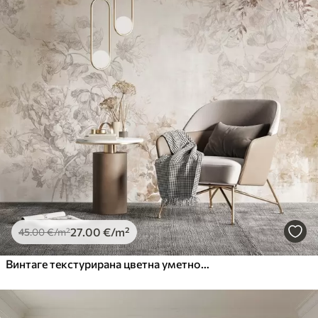
Standard
45
.00
27
.00
€
/m²
Premium
56
.67
34
.00
€
/m²
Premium Vinil
65
.00
39
.00
€
/m²
Peel and Stick
81
.67
49
.00
€
/m²
27
.00
€
/m²
45
.00
€
/m²
Винтаге текстурирана цветна уметност са илустрацијама нежног баштенског цвећа и лишћа у стилу цртања, меки пастелни беж и сепија тонови