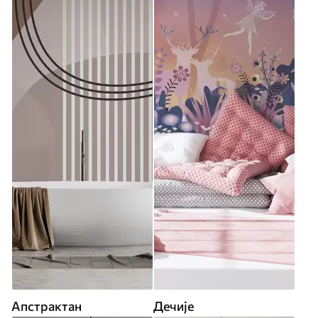
Апстрактан
Дечије