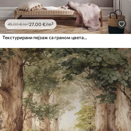
27
.00
€
/m²
45
.00
€
/m²
Текстурирани пејзаж са граном цвета трешње, ружичастим листовима, меком, магловитом позадином