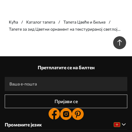
Кућа
Каталог тапета
Тапета Цвеће и биљке
Тапете за зид Цветни орнамент на текстурираној светлој
позадини бр. w05698
Претплатите се на билтен
Пријави се
Промените језик