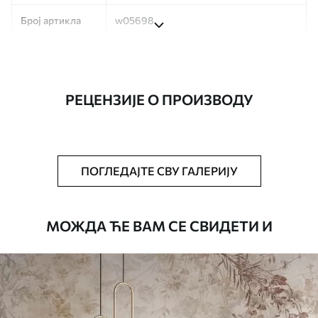
Број артикла
w05698
Производња
Слика се штампа у вашој наведеној
величини, исечена на идентичне траке
ширине до 50 цм.
РЕЦЕНЗИЈЕ О ПРОИЗВОДУ
Додатно
Можете додати лак и/или лепак за
тапете.
Чишћење
Тапета се може нежно очистити меким
ПОГЛЕДАЈТЕ СВУ ГАЛЕРИЈУ
сунђером. Позадине са завршном
обрадом лакова могу се очистити
водом.
МОЖДА ЋЕ ВАМ СЕ СВИДЕТИ И
Начин примене
Беспрекорна апликација
Доступни материјали