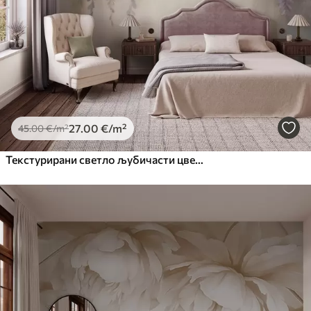
27
.00
€
/m²
45
.00
€
/m²
Текстурирани светло љубичасти цветови глициније висе са зеленим листовима, пастелна позадина