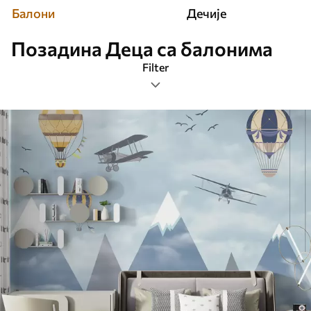
Балони
Дечије
Позадина Деца са балонима
Filter
Ознаке
Формат слике
Боја
Паметно
Ресетујте све