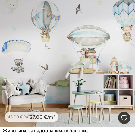
27
.00
€
/m²
45
.00
€
/m²
Животиње са падобранима и балонима