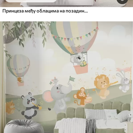
Принцеза међу облацима на позадини пејзажа са замком