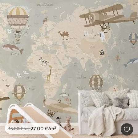
27
.00
€
/m²
45
.00
€
/m²