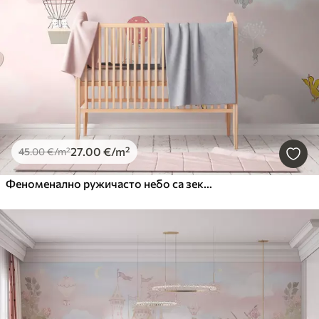
27
.00
€
/m²
45
.00
€
/m²
Феноменално ружичасто небо са зековима