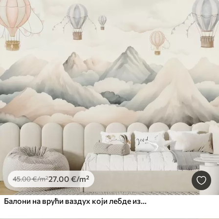
27
.00
€
/m²
45
.00
€
/m²
Балони на врући ваздух који лебде изнад планина у неутралним, меким пастелним тоновима