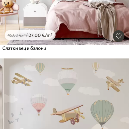
27
.00
€
/m²
45
.00
€
/m²
Слатки зец и балони