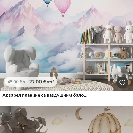
27
.00
€
/m²
45
.00
€
/m²
Акварел планине са ваздушним балонима, етеричне, плаве боје