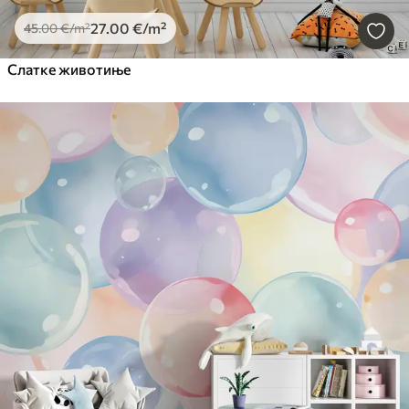
27
.00
€
/m²
45
.00
€
/m²
Слатке животиње