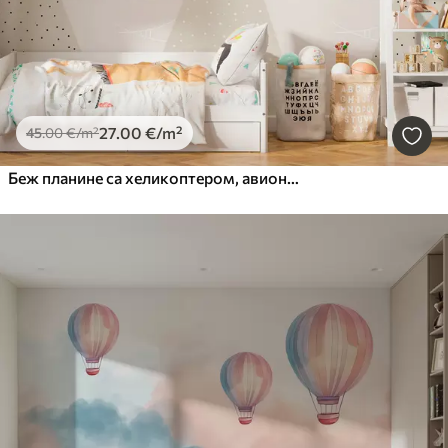
27
.00
€
/m²
45
.00
€
/m²
Беж планине са хеликоптером, авионом и животињама