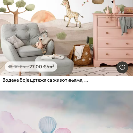
27
.00
€
/m²
45
.00
€
/m²
Водене боје цртежа са животињама, балонима, равнином и аутомобилом