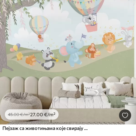
27
.00
€
/m²
45
.00
€
/m²
Пејзаж са животињама које свирају музичке инструменте