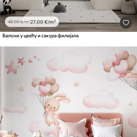
27
.00
€
/m²
45
.00
€
/m²
Балони у цвећу и сакура филијала