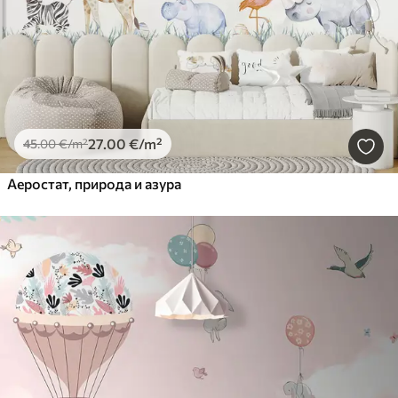
27
.00
€
/m²
45
.00
€
/m²
Аеростат, природа и азура