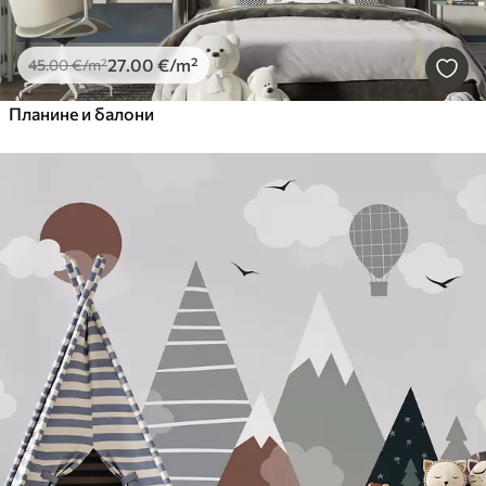
27
.00
€
/m²
45
.00
€
/m²
Планине и балони