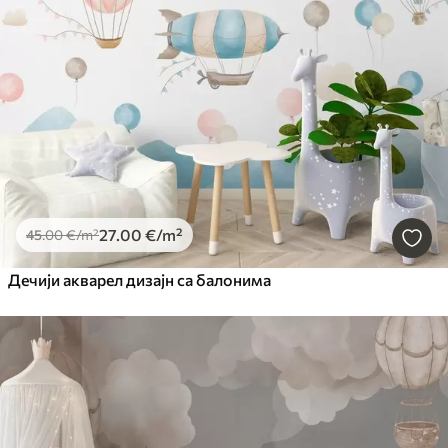
27
.00
€
/m²
45
.00
€
/m²
Дечији акварел дизајн са балонима