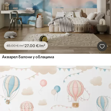
27
.00
€
/m²
45
.00
€
/m²
Акварел балони у облацима