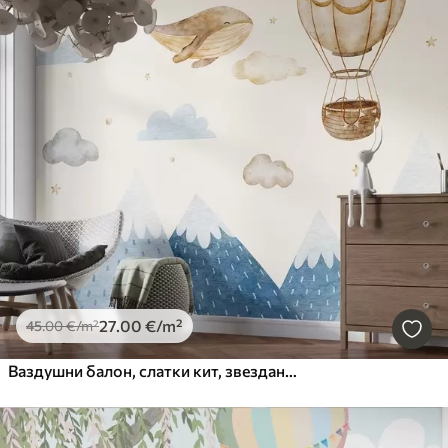
27
.00
€
/m²
45
.00
€
/m²
Ваздушни балон, слатки кит, звездано небо, планине, акварел, плаве и беж боје