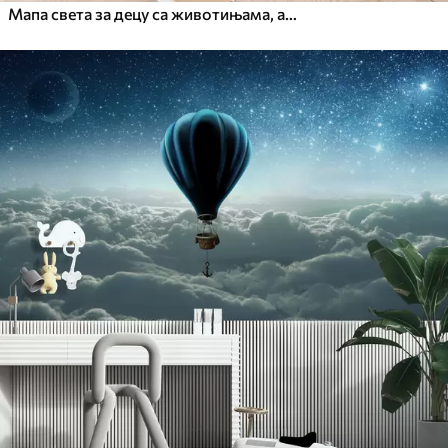
Мапа света за децу са животињама, авионима и балонима на врући ваздух. Енглески језик. Беж боја.