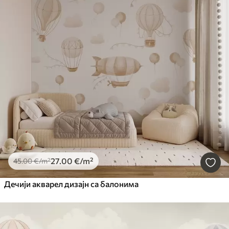
27
.00
€
/m²
45
.00
€
/m²
Дечији акварел дизајн са балонима