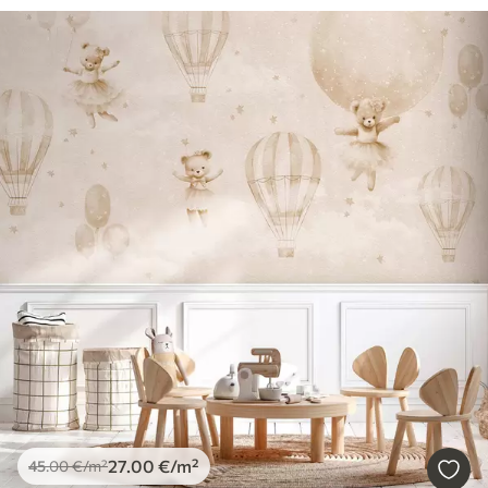
27
.00
€
/m²
45
.00
€
/m²