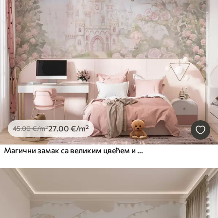
27
.00
€
/m²
45
.00
€
/m²
Магични замак са великим цвећем и дрвећем