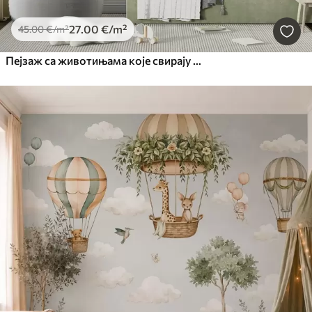
27
.00
€
/m²
45
.00
€
/m²
Пејзаж са животињама које свирају музичке инструменте