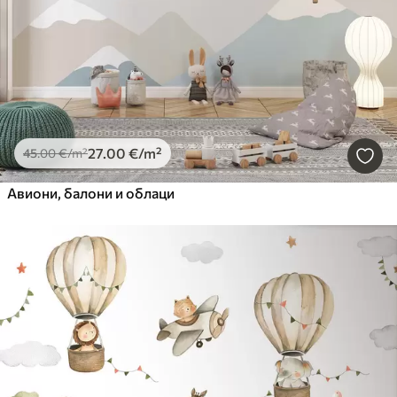
27
.00
€
/m²
45
.00
€
/m²
Авиони, балони и облаци