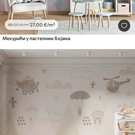
27
.00
€
/m²
45
.00
€
/m²
Мехурићи у пастелним бојама