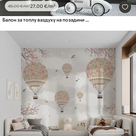
27
.00
€
/m²
45
.00
€
/m²
Балон за топлу ваздуху на позадини ноћног неба