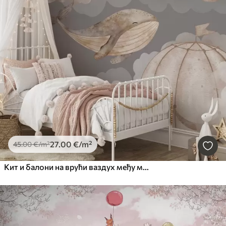
27
.00
€
/m²
45
.00
€
/m²
Кит и балони на врући ваздух међу меким облацима