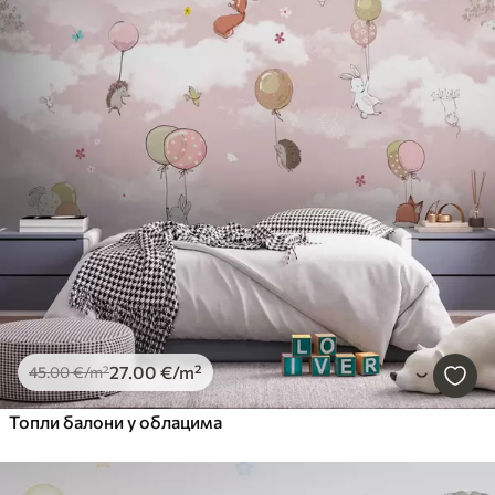
27
.00
€
/m²
45
.00
€
/m²
Топли балони у облацима