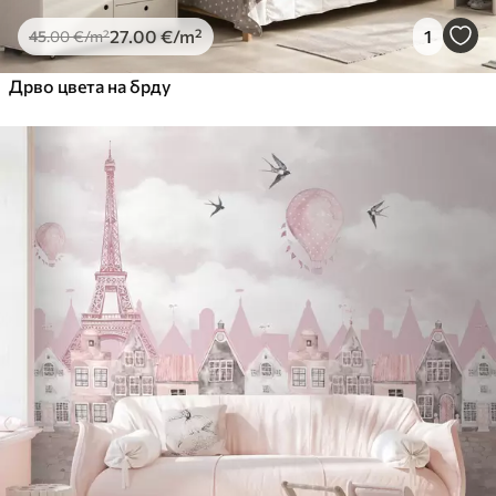
27
.00
€
/m²
1
45
.00
€
/m²
Дрво цвета на брду