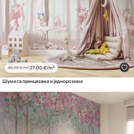
Premium
56
.67
34
.00
€
/m²
Premium Vinil
65
.00
39
.00
€
/m²
Peel and Stick
81
.67
49
.00
€
/m²
27
.00
€
/m²
45
.00
€
/m²
Шума са принцезама и једнорозима