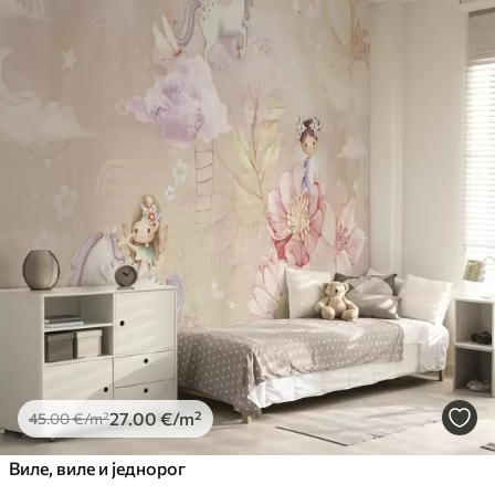
27
.00
€
/m²
45
.00
€
/m²
Виле, виле и једнорог