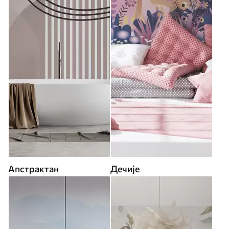
Апстрактан
Дечије