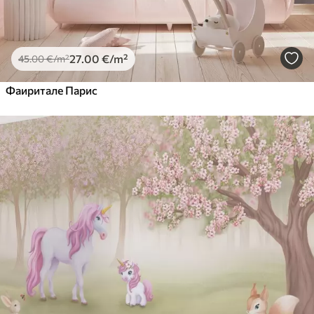
27
.00
€
/m²
45
.00
€
/m²
Фаиритале Парис