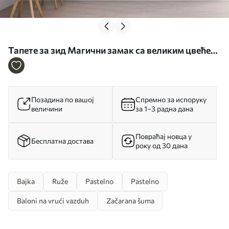
Тапете за зид Магични замак са великим цвећем
и дрвећем бр. w01524
Позадина по вашој
Спремно за испоруку
величини
за 1–3 радна дана
Повраћај новца у
Бесплатна достава
року од 30 дана
Bajka
Ruže
Pastelno
Pastelno
Baloni na vrući vazduh
Začarana šuma