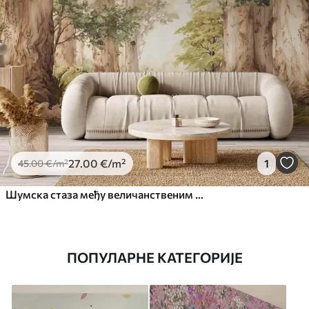
27
.00
€
/m²
1
45
.00
€
/m²
Шумска стаза међу величанственим дрвећем у акварелном стилу
ПОПУЛАРНЕ КАТЕГОРИЈЕ