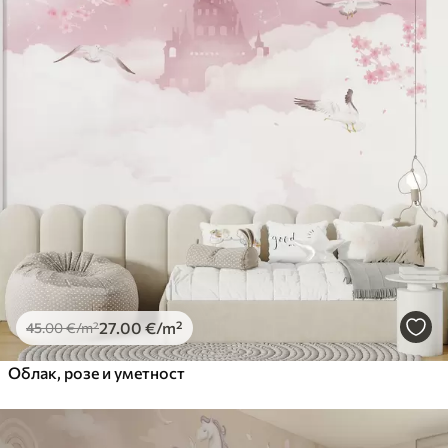
27
.00
€
/m²
45
.00
€
/m²
Облак, розе и уметност