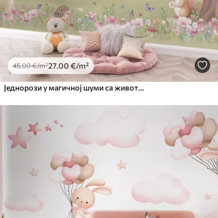
27
.00
€
/m²
45
.00
€
/m²
Једнорози у магичној шуми са животињама