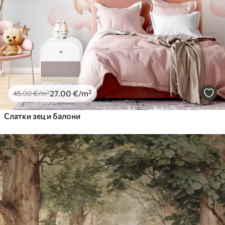
27
.00
€
/m²
45
.00
€
/m²
Слатки зец и балони