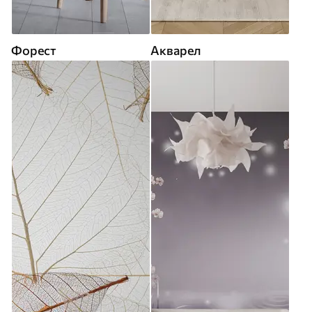
Форест
Акварел