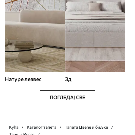
Натуре леавес
3д
ПОГЛЕДАЈ СВЕ
Кућа
Каталог тапета
Тапета Цвеће и биљке
Тапета Росес