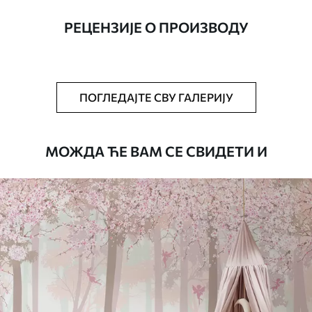
ширине до 50 цм.
РЕЦЕНЗИЈЕ О ПРОИЗВОДУ
Додатно
Можете додати лак и/или лепак за
тапете.
Чишћење
Тапета се може нежно очистити меким
ПОГЛЕДАЈТЕ СВУ ГАЛЕРИЈУ
сунђером. Позадине са завршном
обрадом лакова могу се очистити
водом.
МОЖДА ЋЕ ВАМ СЕ СВИДЕТИ И
Начин примене
Беспрекорна апликација
Доступни материјали
Standard
45
.00
27
.00
€
/m²