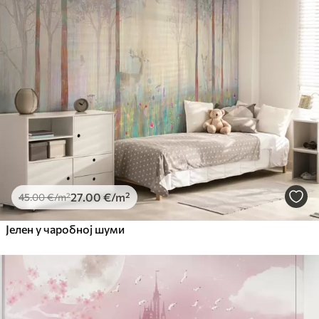
27
.00
€
/m²
45
.00
€
/m²
Јелен у чаробној шуми