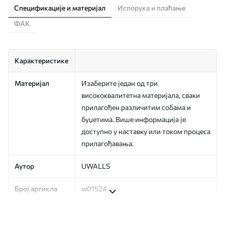
Спецификације и материјал
Испорука и плаћање
ФАК
Карактеристике
Материјал
Изаберите један од три
висококвалитетна материјала, сваки
прилагођен различитим собама и
буџетима. Више информација је
доступно у наставку или током процеса
прилагођавања.
Аутор
UWALLS
Број артикла
w01524
Производња
Слика се штампа у вашој наведеној
величини, исечена на идентичне траке