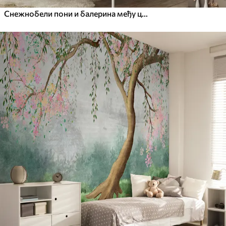
Снежнобели пони и балерина међу цвећем и облацима