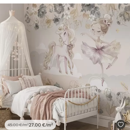
27
.00
€
/m²
45
.00
€
/m²