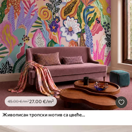
27
.00
€
/m²
45
.00
€
/m²
Живописан тропски мотив са цвећем, лишћем и шареним воћем