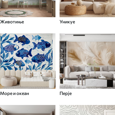
Животиње
Уникуе
Море и океан
Перје