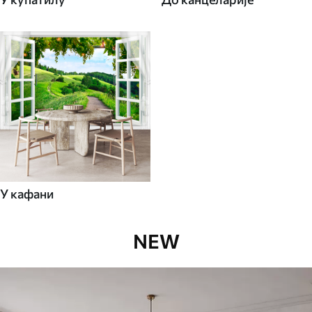
У кафани
NEW