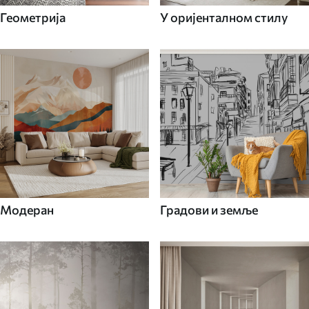
Геометрија
У оријенталном стилу
Модеран
Градови и земље