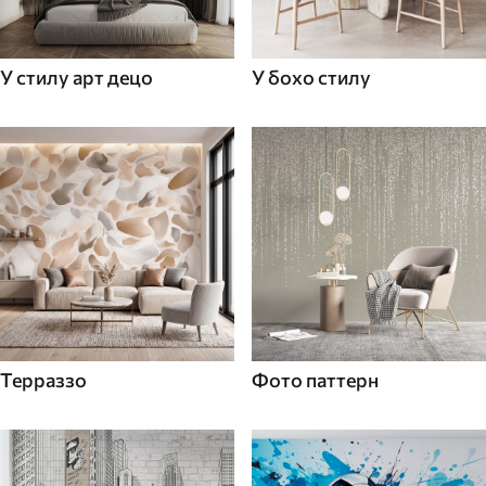
У стилу арт децо
У бохо стилу
Терраззо
Фото паттерн