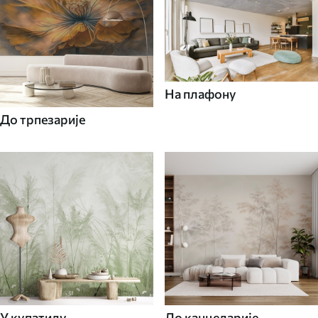
На плафону
До трпезарије
У купатилу
До канцеларије