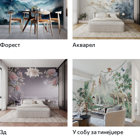
Форест
Акварел
3д
У собу за тинејџере