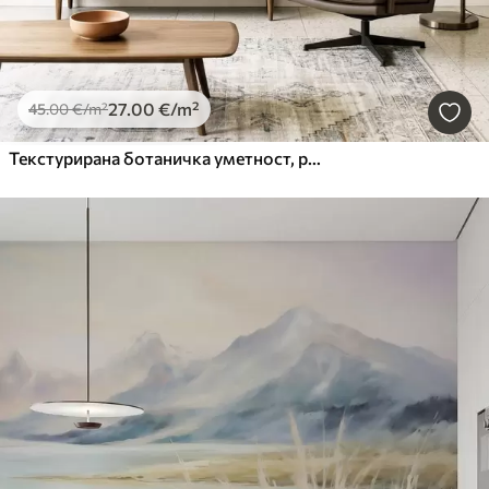
27
.00
€
/m²
45
.00
€
/m²
Текстурирана ботаничка уметност, разне биљке и лишће у нијансама браон и беж