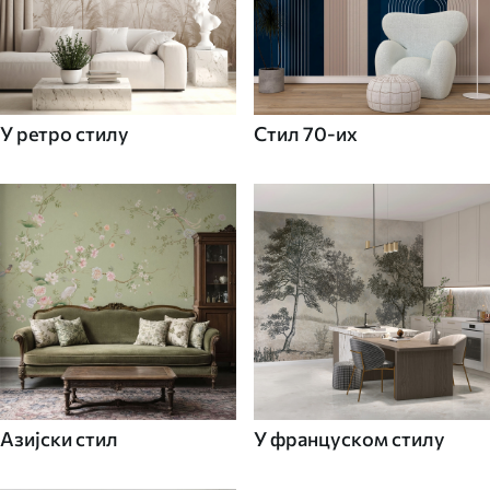
У ретро стилу
Стил 70-их
Азијски стил
У француском стилу