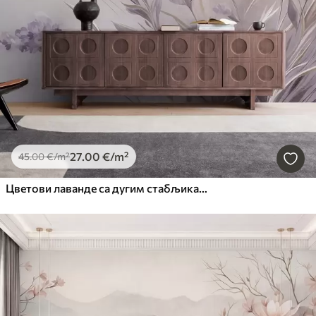
27
.00
€
/m²
45
.00
€
/m²
Цветови лаванде са дугим стабљикама и листовима, мека пастелна текстурирана уметност