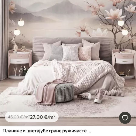
27
.00
€
/m²
45
.00
€
/m²
Планине и цветајуће гране ружичасте магнолије, текстурирани пејзаж