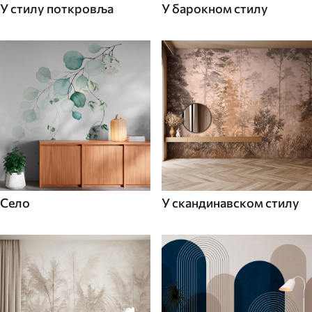
У стилу поткровља
У барокном стилу
Село
У скандинавском стилу