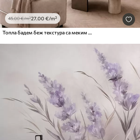
27
.00
€
/m²
45
.00
€
/m²
Топла бадем беж текстура са меким природним тоналним прелазима