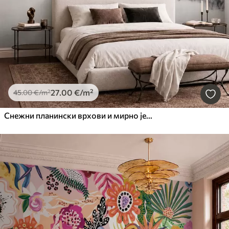
27
.00
€
/m²
45
.00
€
/m²
Снежни планински врхови и мирно језеро са одразом попут огледала