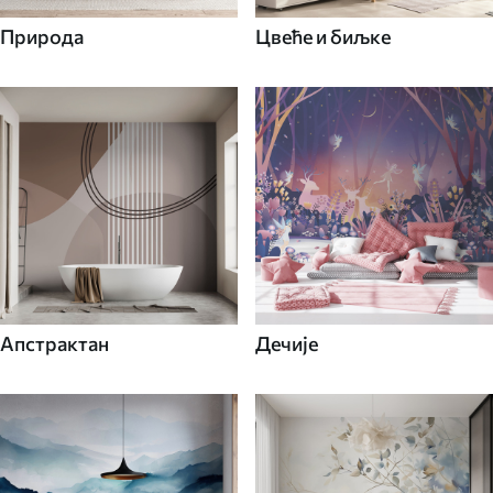
Природа
Цвеће и биљке
Апстрактан
Дечије