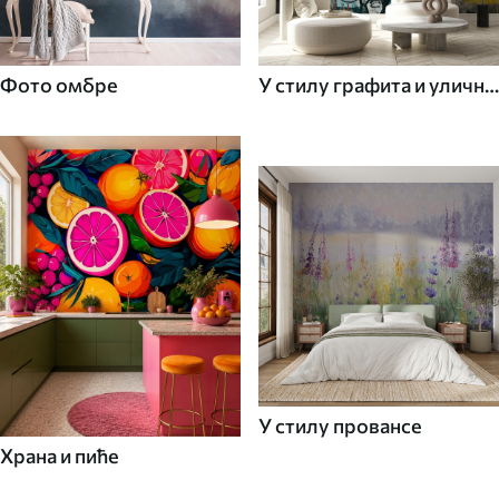
Фото омбре
У стилу графита и уличне
уметности
У стилу провансе
Храна и пиће