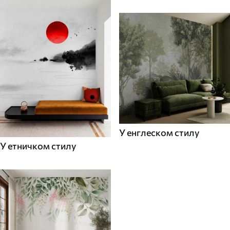
У енглеском стилу
У етничком стилу