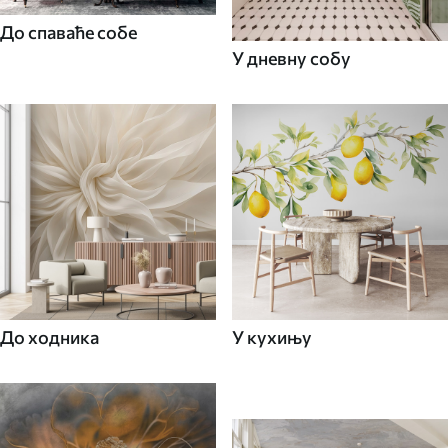
До спаваће собе
У дневну собу
До ходника
У кухињу