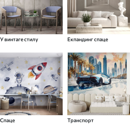
У винтаге стилу
Екпандинг спаце
Спаце
Транспорт