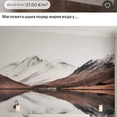
27
.00
€
/m²
45
.00
€
/m²
Магловита шума поред мирне воде у меким природним пастелним тоновима