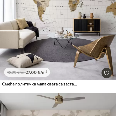
27
.00
€
/m²
45
.00
€
/m²
Смеђа политичка мапа света са заставама на енглеском језику