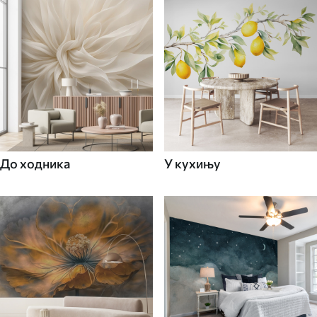
До ходника
У кухињу