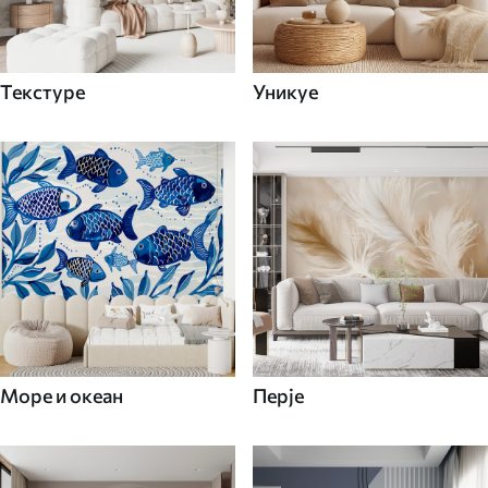
Текстуре
Уникуе
Море и океан
Перје