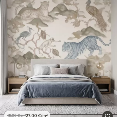
27
.00
€
/m²
45
.00
€
/m²