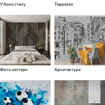
У бохо стилу
Терраззо
Фото паттерн
Архитектура