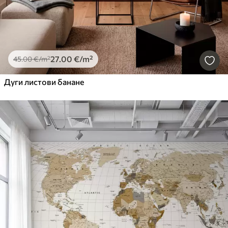
27
.00
€
/m²
45
.00
€
/m²
Дуги листови банане