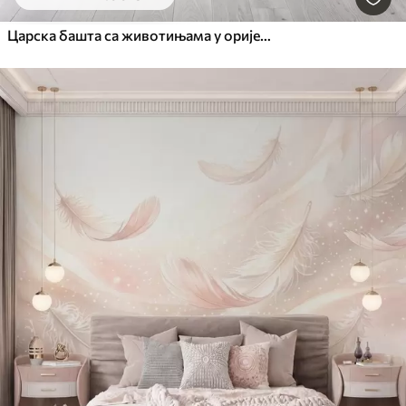
Царска башта са животињама у оријенталном стилу — мајмуном, леопардом, тигром, пауном и чапљом