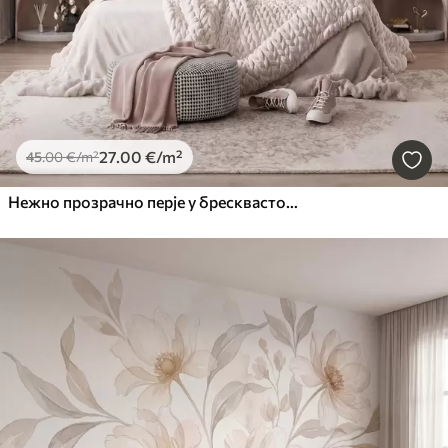
27
.00
€
/m²
45
.00
€
/m²
Нежно прозрачно перје у бресквасто-ружичастој измаглици са сјајем