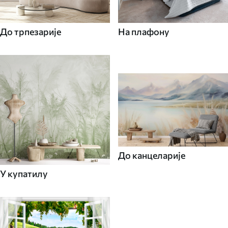
До трпезарије
На плафону
До канцеларије
У купатилу