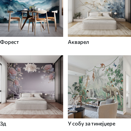
Форест
Акварел
3д
У собу за тинејџере