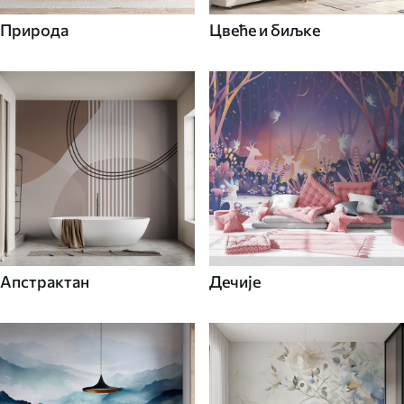
Природа
Цвеће и биљке
Апстрактан
Дечије