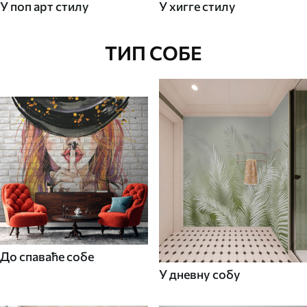
У поп арт стилу
У хигге стилу
ТИП СОБЕ
До спаваће собе
У дневну собу