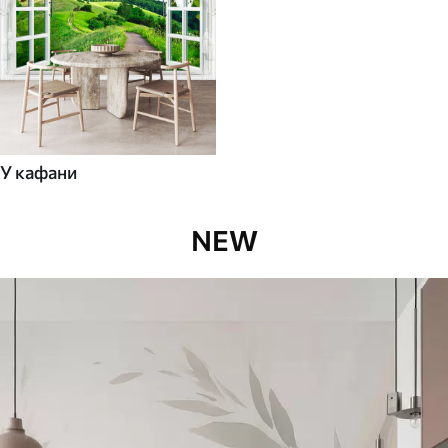
У кафани
NEW