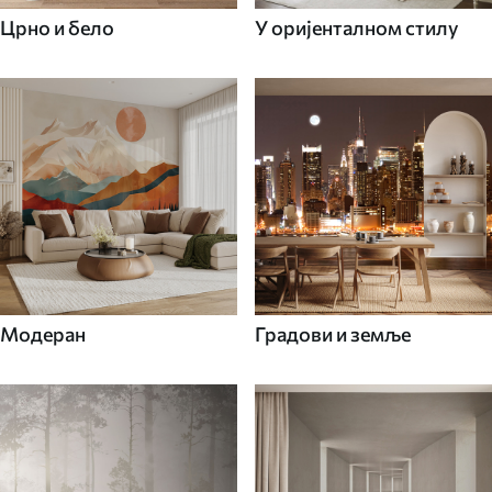
Црно и бело
У оријенталном стилу
Модеран
Градови и земље