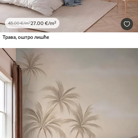
27
.00
€
/m²
45
.00
€
/m²
Трава, оштро лишће