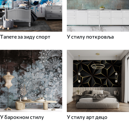
Tапете за зиду спорт
У стилу поткровља
У барокном стилу
У стилу арт децо