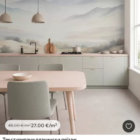
27
.00
€
/m²
45
.00
€
/m²
Текстурирани планински пејзаж