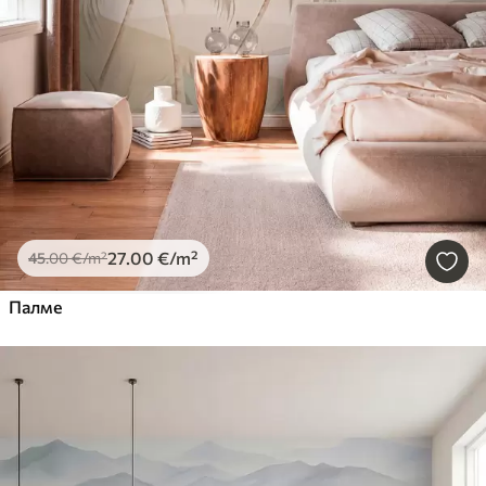
27
.00
€
/m²
45
.00
€
/m²
Палме