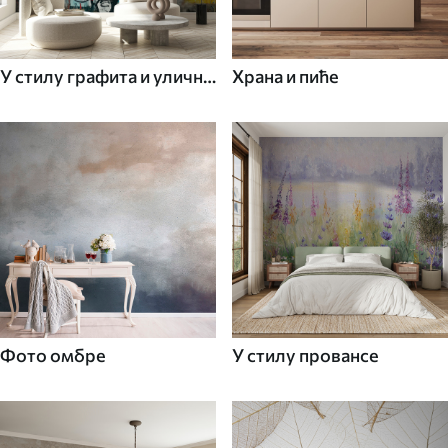
У стилу графита и уличне
Храна и пиће
уметности
Фото омбре
У стилу провансе