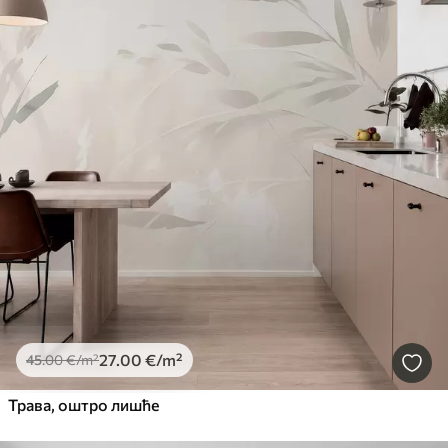
27
.00
€
/m²
45
.00
€
/m²
Трава, оштро лишће