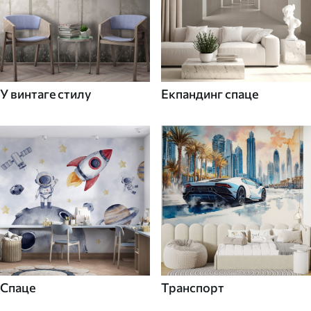
У винтаге стилу
Екпандинг спаце
Спаце
Транспорт