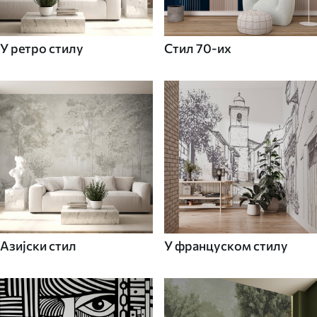
У ретро стилу
Стил 70-их
Азијски стил
У француском стилу