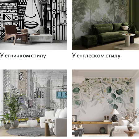
У етничком стилу
У енглеском стилу