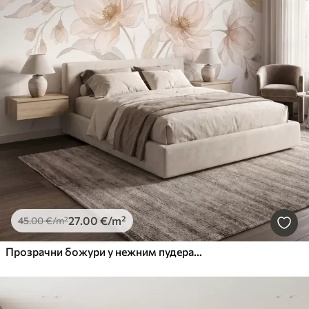
27
.00
€
/m²
45
.00
€
/m²
Прозрачни божури у нежним пудерасто-беж тоновима