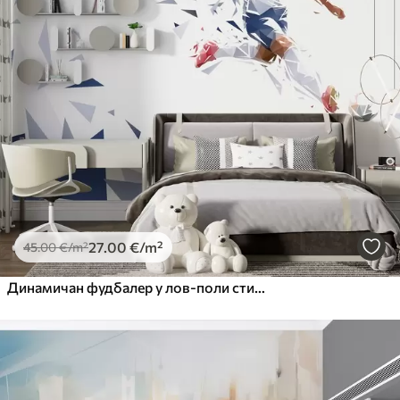
27
.00
€
/m²
45
.00
€
/m²
Динамичан фудбалер у лов-поли стилу, удара лопту