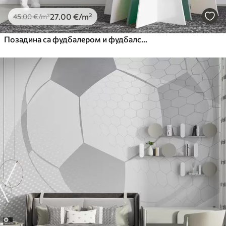
27
.00
€
/m²
45
.00
€
/m²
Позадина са фудбалером и фудбалским атрибутима