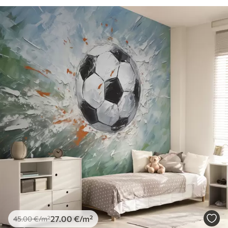
27
.00
€
/m²
45
.00
€
/m²