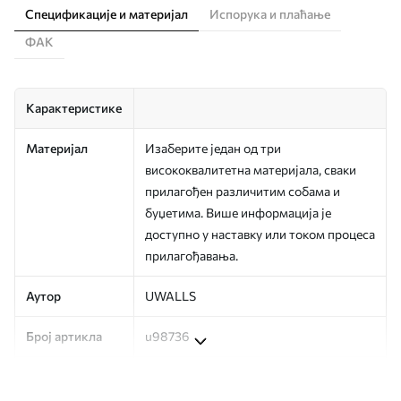
Спецификације и материјал
Испорука и плаћање
ФАК
Карактеристике
Материјал
Изаберите један од три
висококвалитетна материјала, сваки
прилагођен различитим собама и
буџетима. Више информација је
доступно у наставку или током процеса
прилагођавања.
Аутор
UWALLS
Број артикла
u98736
Финисхинг
Полу-мат.