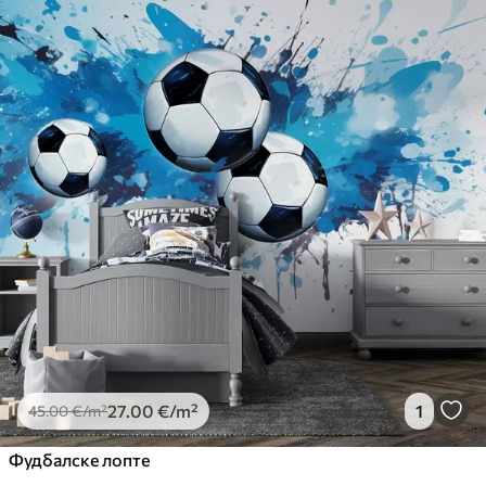
27
.00
€
/m²
1
45
.00
€
/m²
Фудбалске лопте