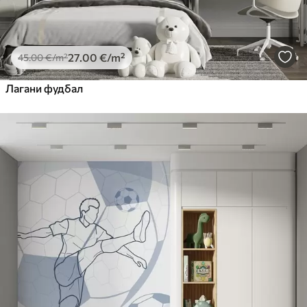
27
.00
€
/m²
45
.00
€
/m²
Лагани фудбал