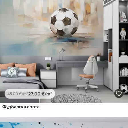
27
.00
€
/m²
45
.00
€
/m²
Фудбалска лопта