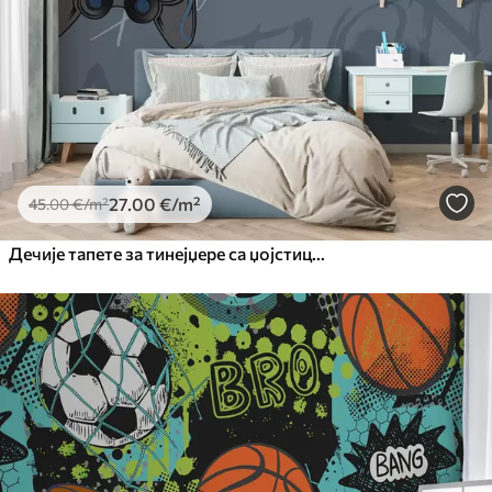
27
.00
€
/m²
45
.00
€
/m²
Дечије тапете за тинејџере са џојстицима и графичким натписима у плавој боји