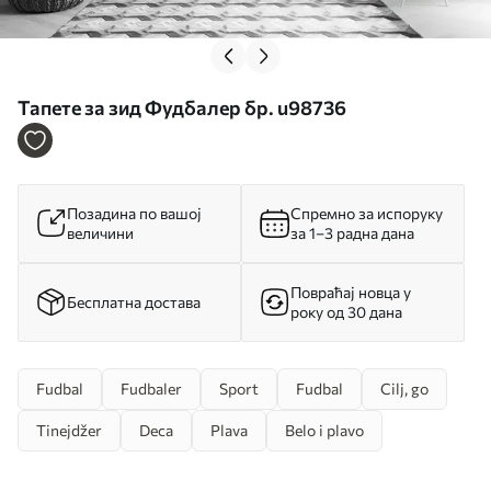
Тапете за зид Фудбалер бр. u98736
Позадина по вашој
Спремно за испоруку
величини
за 1–3 радна дана
Повраћај новца у
Бесплатна достава
року од 30 дана
Fudbal
Fudbaler
Sport
Fudbal
Cilj, go
Tinejdžer
Deca
Plava
Belo i plavo