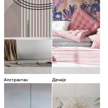
Апстрактан
Дечије