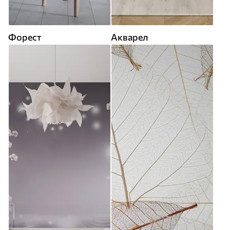
Форест
Акварел