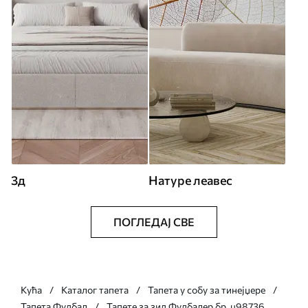
3д
Натуре леавес
ПОГЛЕДАЈ СВЕ
Кућа
Каталог тапета
Тапета у собу за тинејџере
Тапета Фудбал
Тапете за зид Фудбалер бр. u98736