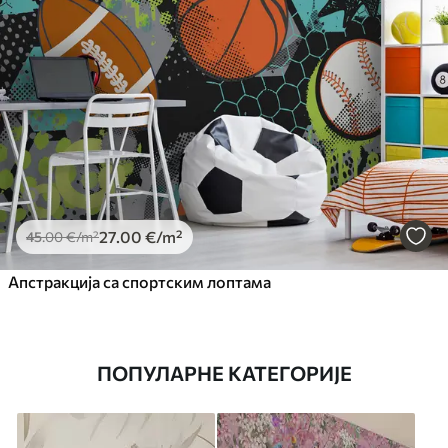
27
.00
€
/m²
45
.00
€
/m²
Апстракција са спортским лоптама
ПОПУЛАРНЕ КАТЕГОРИЈЕ