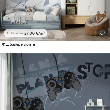
27
.00
€
/m²
45
.00
€
/m²
Фудбалер и лопте