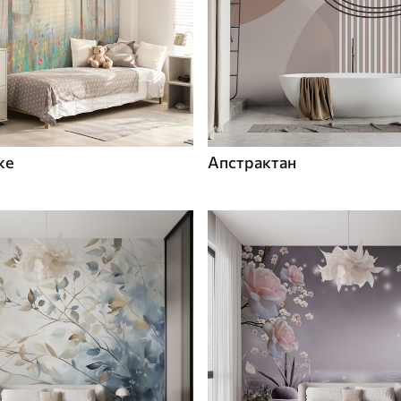
ке
Апстрактан