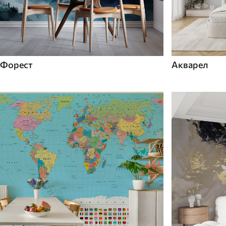
Форест
Акварел