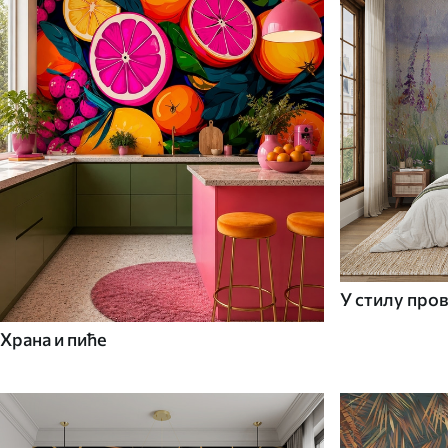
У стилу про
Храна и пиће