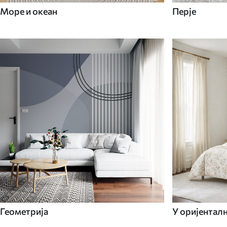
Море и океан
Перје
Геометрија
У оријентал