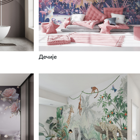
Дечије