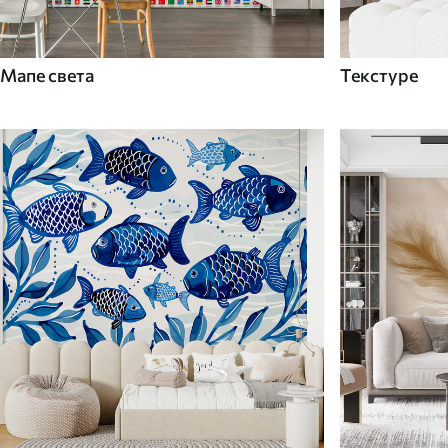
Мапе света
Текстуре