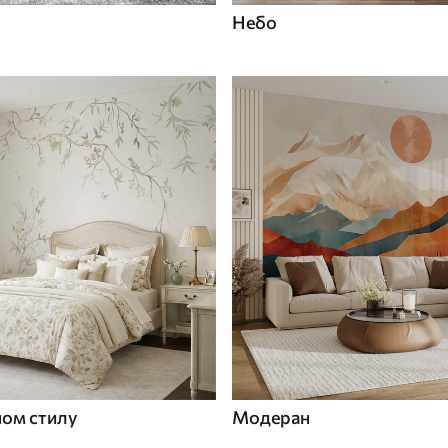
Небо
ном стилу
Модеран