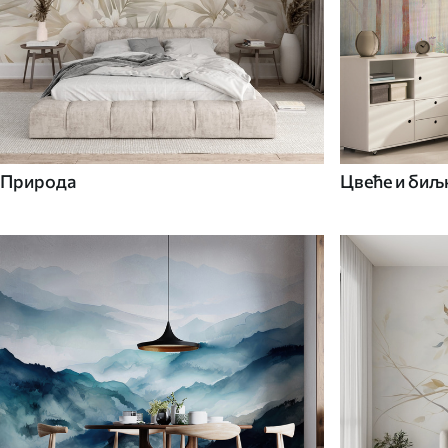
Природа
Цвеће и биљ