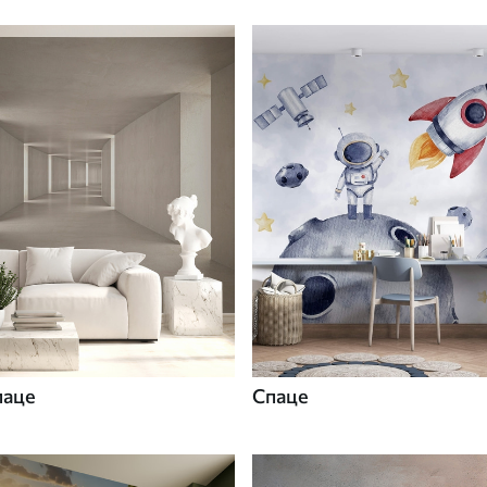
паце
Спаце