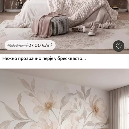
27
.00
€
/m²
45
.00
€
/m²
Нежно прозрачно перје у бресквасто-ружичастој измаглици са сјајем