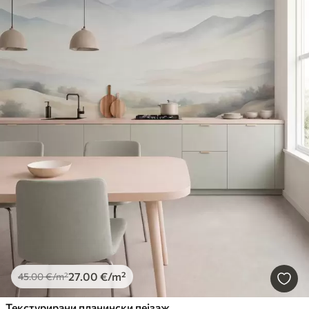
27
.00
€
/m²
45
.00
€
/m²
Текстурирани планински пејзаж