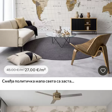
27
.00
€
/m²
45
.00
€
/m²
Смеђа политичка мапа света са заставама на енглеском језику