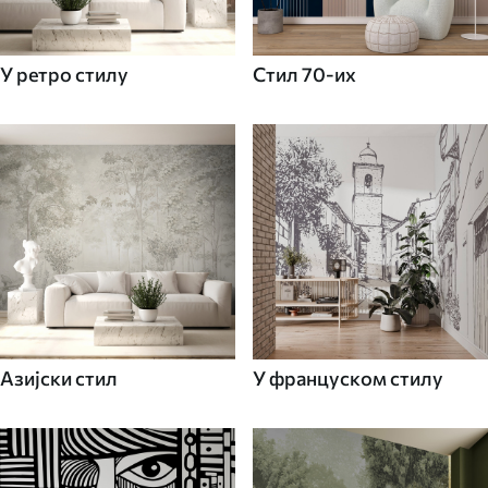
У ретро стилу
Стил 70-их
Азијски стил
У француском стилу