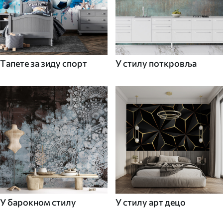
Tапете за зиду спорт
У стилу поткровља
У барокном стилу
У стилу арт децо