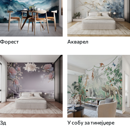
Форест
Акварел
3д
У собу за тинејџере