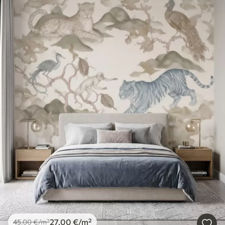
27
.00
€
/m²
45
.00
€
/m²