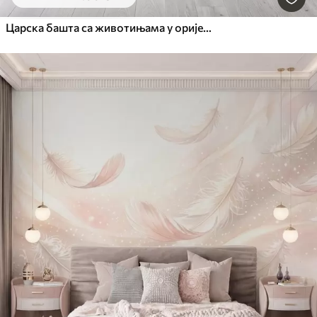
Царска башта са животињама у оријенталном стилу — мајмуном, леопардом, тигром, пауном и чапљом