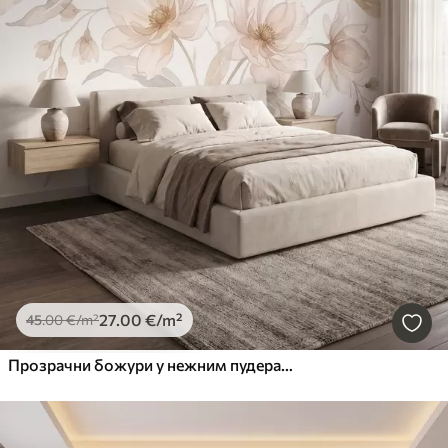
27
.00
€
/m²
45
.00
€
/m²
Прозрачни божури у нежним пудерасто-беж тоновима