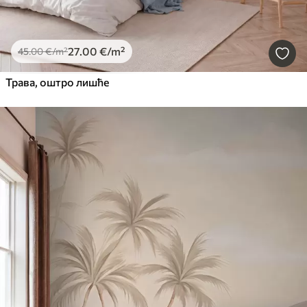
27
.00
€
/m²
45
.00
€
/m²
Трава, оштро лишће