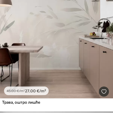
27
.00
€
/m²
45
.00
€
/m²
Трава, оштро лишће