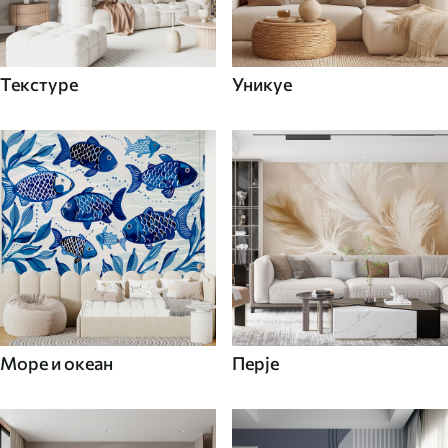
Текстуре
Уникуе
Море и океан
Перје