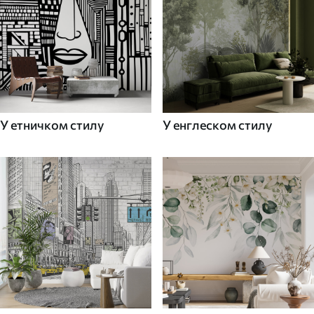
У етничком стилу
У енглеском стилу