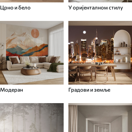
Црно и бело
У оријенталном стилу
Модеран
Градови и земље