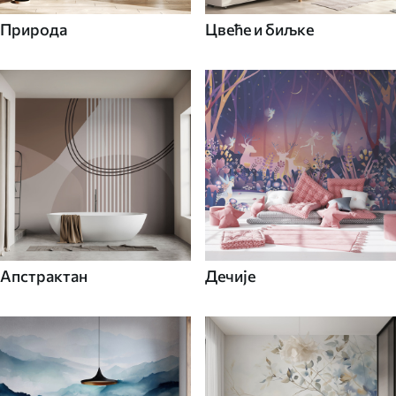
Природа
Цвеће и биљке
Апстрактан
Дечије