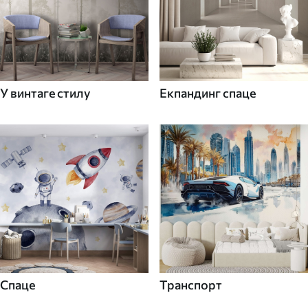
У винтаге стилу
Екпандинг спаце
Спаце
Транспорт