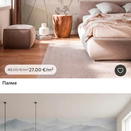
27
.00
€
/m²
45
.00
€
/m²
Палме