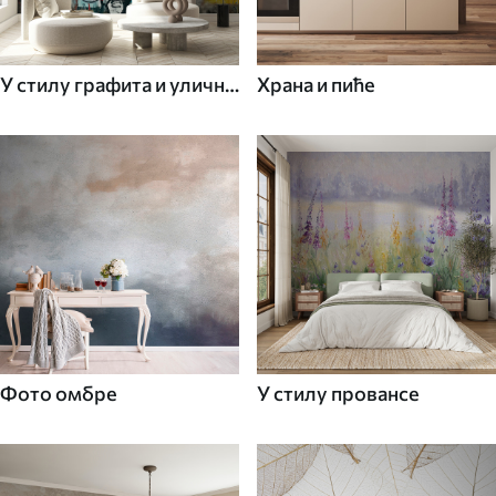
У стилу графита и уличне
Храна и пиће
уметности
Фото омбре
У стилу провансе