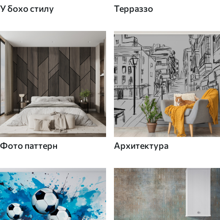
У бохо стилу
Терраззо
Фото паттерн
Архитектура