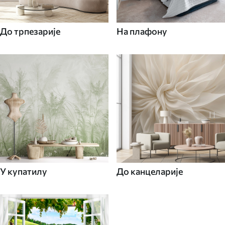
До трпезарије
На плафону
У купатилу
До канцеларије