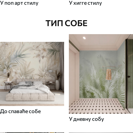
У поп арт стилу
У хигге стилу
ТИП СОБЕ
До спаваће собе
У дневну собу