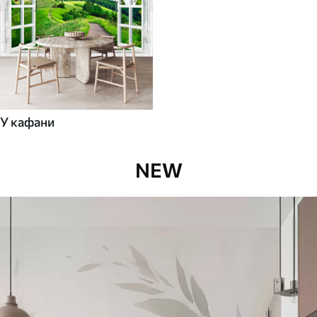
У кафани
NEW