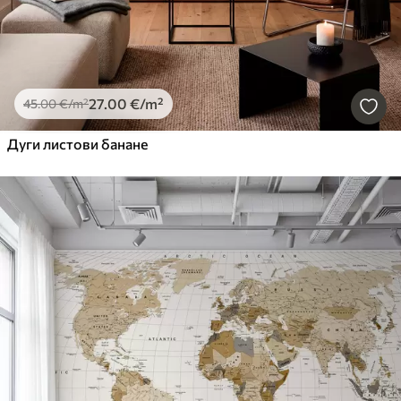
27
.00
€
/m²
45
.00
€
/m²
Дуги листови банане