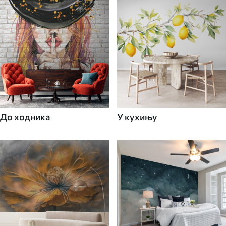
До ходника
У кухињу