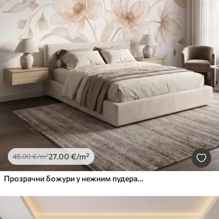
27
.00
€
/m²
45
.00
€
/m²
Прозрачни божури у нежним пудерасто-беж тоновима