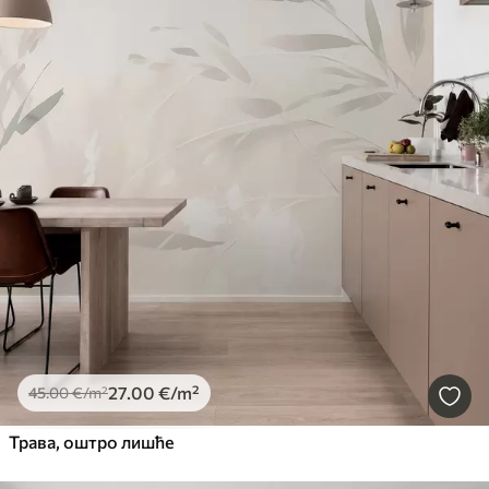
27
.00
€
/m²
45
.00
€
/m²
Трава, оштро лишће