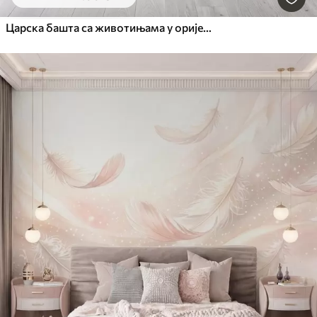
Царска башта са животињама у оријенталном стилу — мајмуном, леопардом, тигром, пауном и чапљом