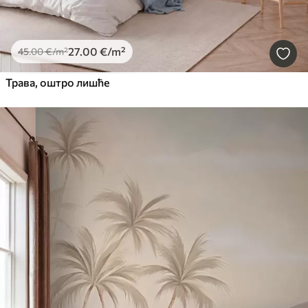
27
.00
€
/m²
45
.00
€
/m²
Трава, оштро лишће