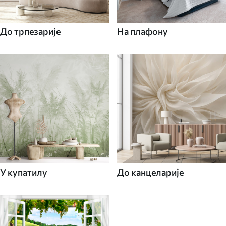
До трпезарије
На плафону
У купатилу
До канцеларије