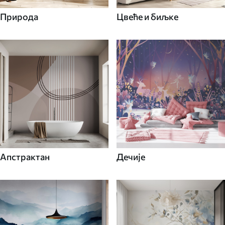
Природа
Цвеће и биљке
Апстрактан
Дечије