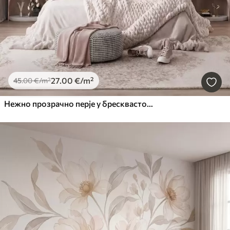
27
.00
€
/m²
45
.00
€
/m²
Нежно прозрачно перје у бресквасто-ружичастој измаглици са сјајем