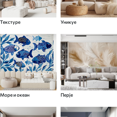
Текстуре
Уникуе
Море и океан
Перје