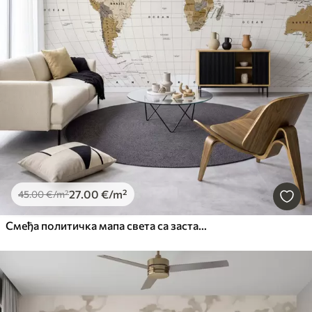
27
.00
€
/m²
45
.00
€
/m²
Смеђа политичка мапа света са заставама на енглеском језику