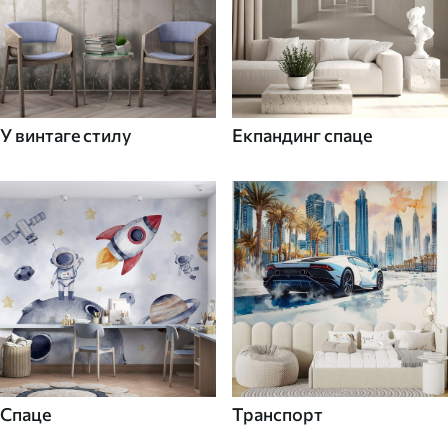
У винтаге стилу
Екпандинг спаце
Спаце
Транспорт