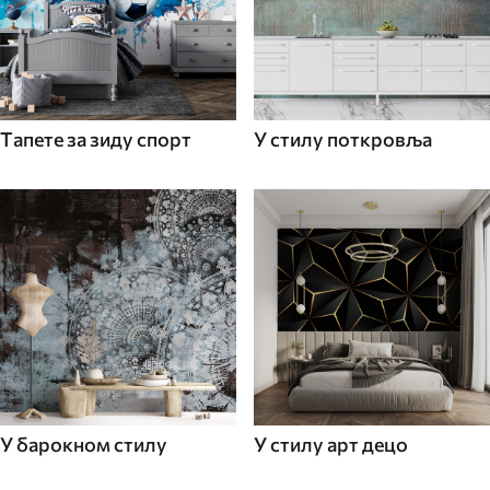
Tапете за зиду спорт
У стилу поткровља
У барокном стилу
У стилу арт децо