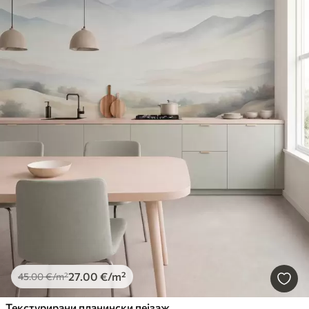
27
.00
€
/m²
45
.00
€
/m²
Текстурирани планински пејзаж