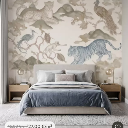
27
.00
€
/m²
45
.00
€
/m²