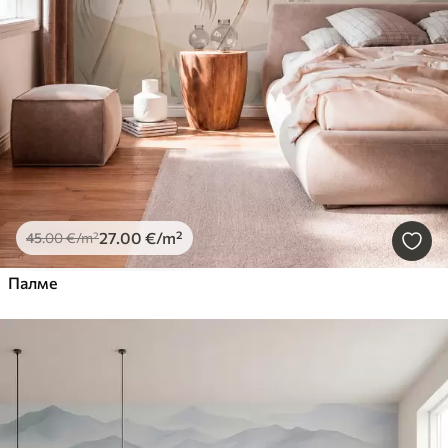
27
.00
€
/m²
45
.00
€
/m²
Палме