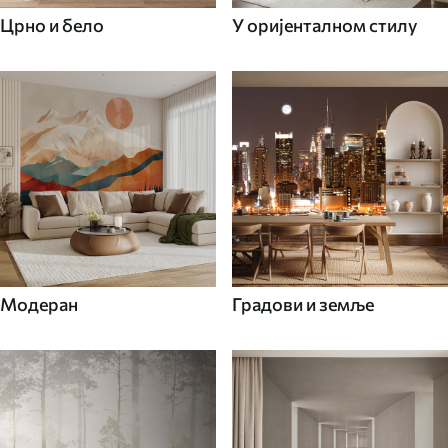
Црно и бело
У оријенталном стилу
Модеран
Градови и земље