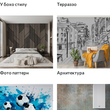
У бохо стилу
Терраззо
Фото паттерн
Архитектура