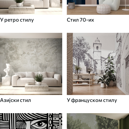
У ретро стилу
Стил 70-их
Азијски стил
У француском стилу