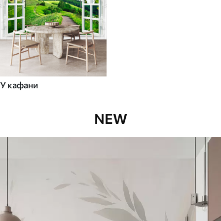
У кафани
NEW