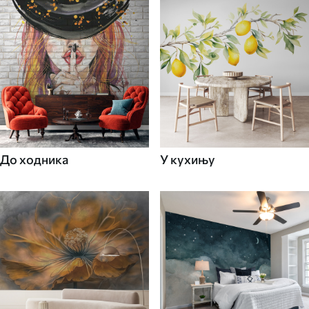
До ходника
У кухињу