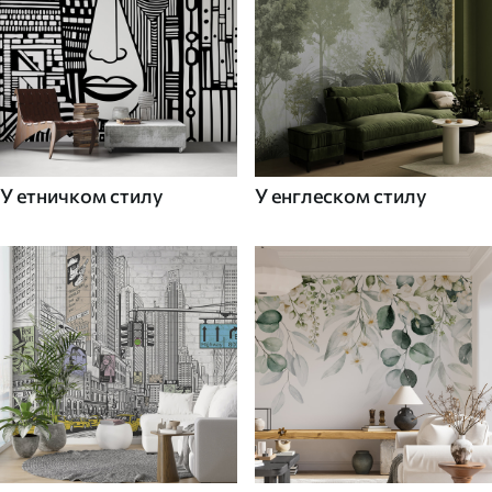
У етничком стилу
У енглеском стилу