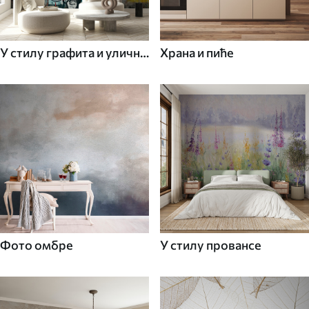
У стилу графита и уличне
Храна и пиће
уметности
Фото омбре
У стилу провансе