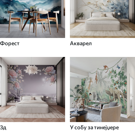
Форест
Акварел
3д
У собу за тинејџере