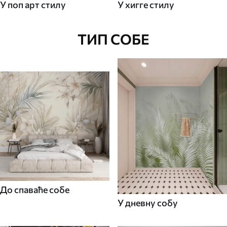
У поп арт стилу
У хигге стилу
ТИП СОБЕ
До спаваће собе
У дневну собу