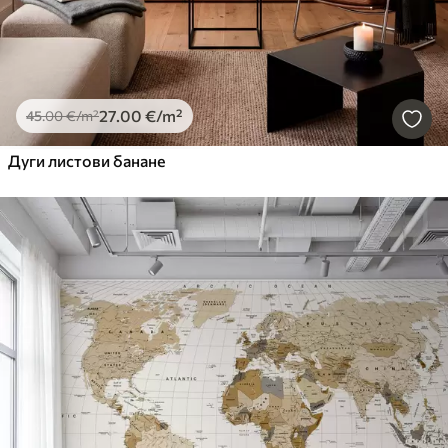
27
.00
€
/m²
45
.00
€
/m²
Дуги листови банане