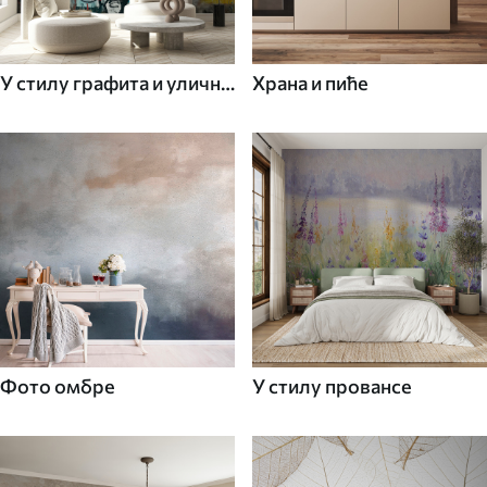
У стилу графита и уличне
Храна и пиће
уметности
Фото омбре
У стилу провансе