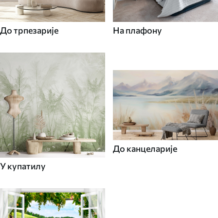
До трпезарије
На плафону
До канцеларије
У купатилу