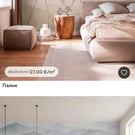
27
.00
€
/m²
45
.00
€
/m²
Палме