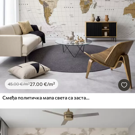
27
.00
€
/m²
45
.00
€
/m²
Смеђа политичка мапа света са заставама на енглеском језику