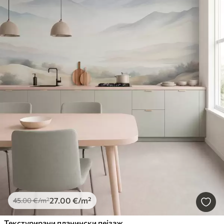
27
.00
€
/m²
45
.00
€
/m²
Текстурирани планински пејзаж