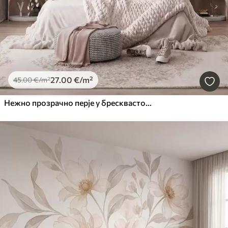
27
.00
€
/m²
45
.00
€
/m²
Нежно прозрачно перје у бресквасто-ружичастој измаглици са сјајем