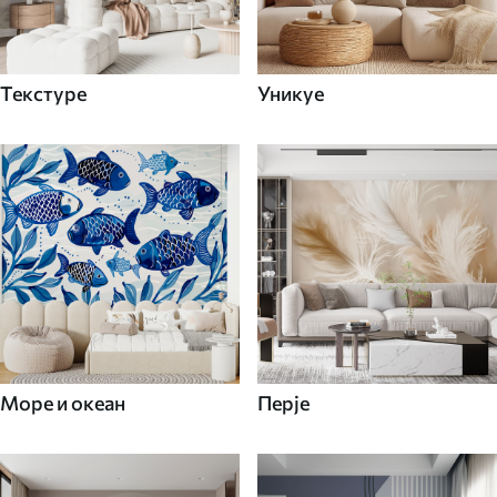
Текстуре
Уникуе
Море и океан
Перје