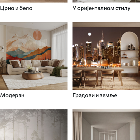
Црно и бело
У оријенталном стилу
Модеран
Градови и земље