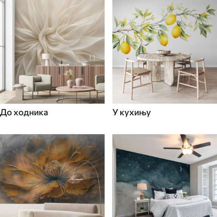
До ходника
У кухињу