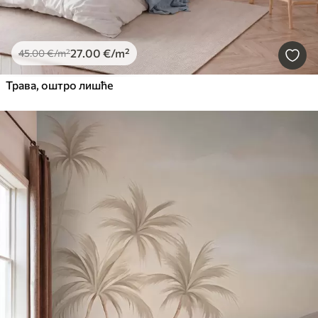
27
.00
€
/m²
45
.00
€
/m²
Трава, оштро лишће