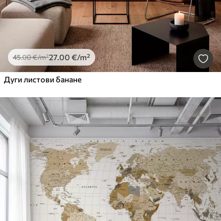
27
.00
€
/m²
45
.00
€
/m²
Дуги листови банане