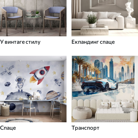
У винтаге стилу
Екпандинг спаце
Спаце
Транспорт