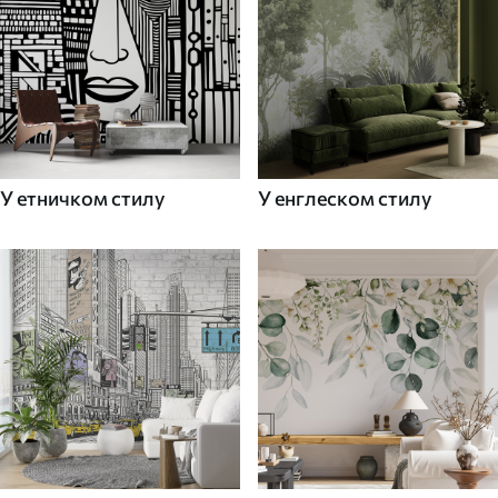
У етничком стилу
У енглеском стилу