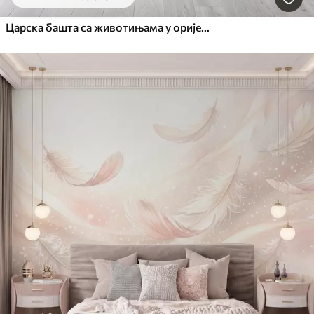
Царска башта са животињама у оријенталном стилу — мајмуном, леопардом, тигром, пауном и чапљом