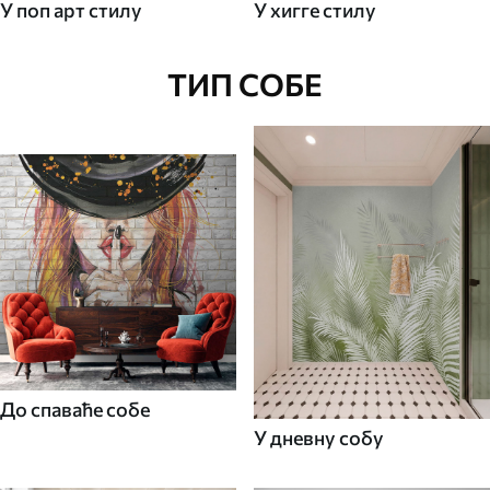
У поп арт стилу
У хигге стилу
ТИП СОБЕ
До спаваће собе
У дневну собу