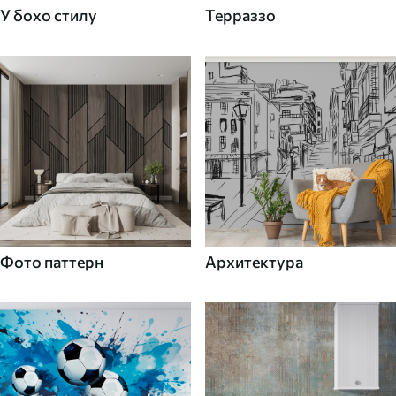
У бохо стилу
Терраззо
Фото паттерн
Архитектура