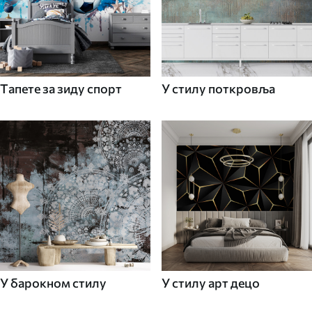
Tапете за зиду спорт
У стилу поткровља
У барокном стилу
У стилу арт децо