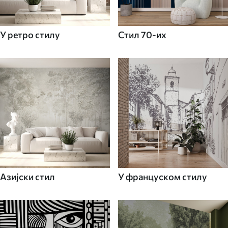
У ретро стилу
Стил 70-их
Азијски стил
У француском стилу