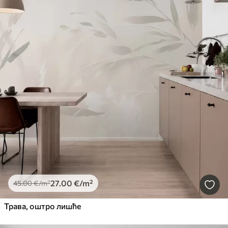
27
.00
€
/m²
45
.00
€
/m²
Трава, оштро лишће