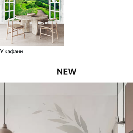
У кафани
NEW