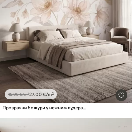
27
.00
€
/m²
45
.00
€
/m²
Прозрачни божури у нежним пудерасто-беж тоновима