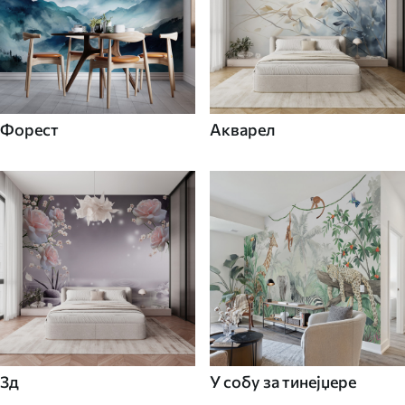
Форест
Акварел
3д
У собу за тинејџере