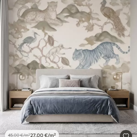
27
.00
€
/m²
45
.00
€
/m²