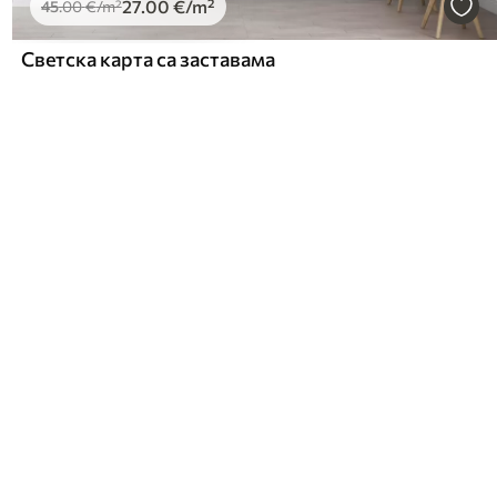
27
.00
€
/m²
45
.00
€
/m²
Светска карта са заставама