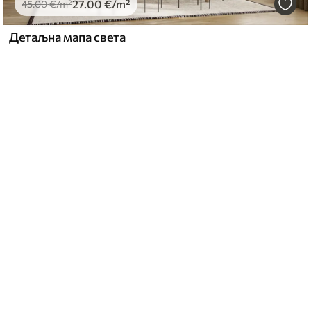
27
.00
€
/m²
45
.00
€
/m²
Детаљна мапа света