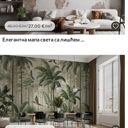
27
.00
€
/m²
45
.00
€
/m²
Елегантна мапа света са лишћем и биљкама