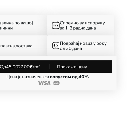
адина по вашој
Спремно за испоруку
личини
за 1–3 радна дана
Повраћај новца у року
платна достава
од 30 дана
од
45
.00
27
.00
€
/m²
Прикажи цену
Цена је назначена са
попустом од 40%
.