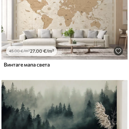
emium
67
34
.00
€
/m²
27
.00
€
/m²
l and Stick
45
.00
€
/m²
67
49
.00
€
/m²
Винтаге мапа света