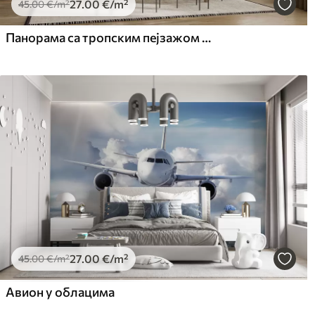
27
.00
€
/m²
45
.00
€
/m²
Панорама са тропским пејзажом и птицама
27
.00
€
/m²
45
.00
€
/m²
Авион у облацима