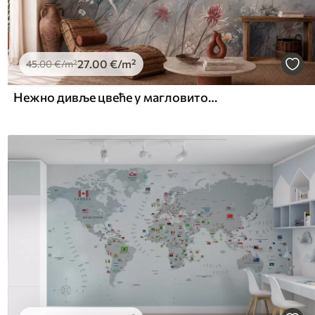
27
.00
€
/m²
45
.00
€
/m²
Нежно дивље цвеће у магловитом пастелном пејзажу