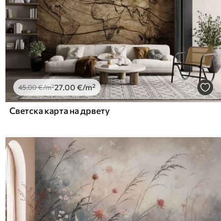
27
.00
€
/m²
45
.00
€
/m²
Светска карта на дрвету