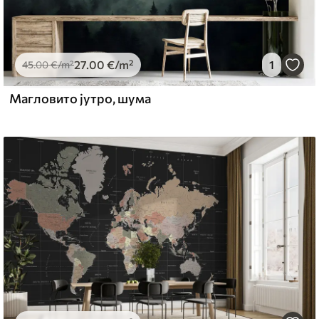
27
.00
€
/m²
1
45
.00
€
/m²
Магловито јутро, шума