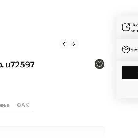
Поз
ве
Бес
р. u72597
ћање
ФАК