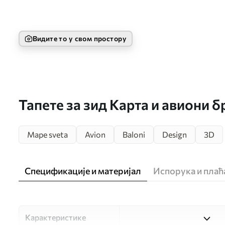
Видите то у свом простору
Тапете за зид Карта и авиони б
Mape sveta
Avion
Baloni
Design
3D
Спецификације и материјал
Испорука и пла
Карактеристике