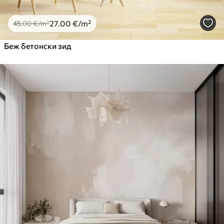
27
.00
€
/m²
45
.00
€
/m²
Беж бетонски зид