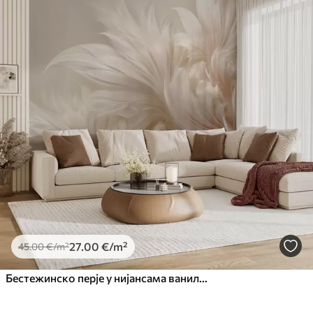
27
.00
€
/m²
45
.00
€
/m²
Бестежинско перје у нијансама ваниле креме