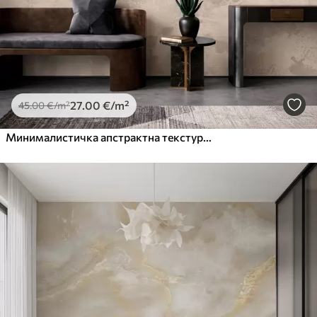
27
.00
€
/m²
45
.00
€
/m²
Минималистичка апстрактна текстура четкице у беж тоновима