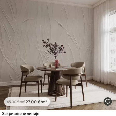
27
.00
€
/m²
45
.00
€
/m²
Закривљене линије