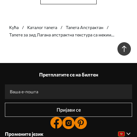
Кућа
Каталог тапета
Тапета Апстрактан
Тапете за зид Лагана апстрактна текстура са меким
вертикалним прелазима у кремастим нијансама бр.
w05686
Претплатите се на билтен
Пријави се
Промените језик