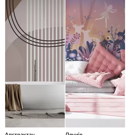
Апстрактан
Дечије