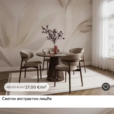
Standard
45
.00
27
.00
€
/m²
Premium
56
.67
34
.00
€
/m²
Premium Vinil
65
.00
39
.00
€
/m²
Peel and Stick
81
.67
49
.00
€
/m²
27
.00
€
/m²
45
.00
€
/m²
Светло апстрактно лишће