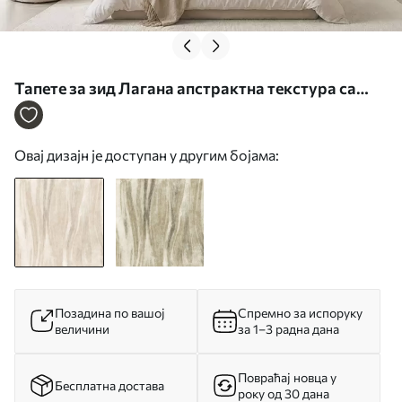
Тапете за зид Лагана апстрактна текстура са
меким вертикалним прелазима у кремастим
нијансама бр. w05686
Овај дизајн је доступан у другим бојама:
Позадина по вашој
Спремно за испоруку
величини
за 1–3 радна дана
Повраћај новца у
Бесплатна достава
року од 30 дана