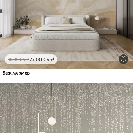
27
.00
€
/m²
45
.00
€
/m²
Беж мермер