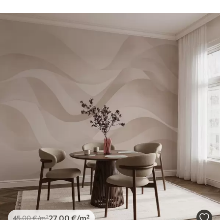
27
.00
€
/m²
45
.00
€
/m²