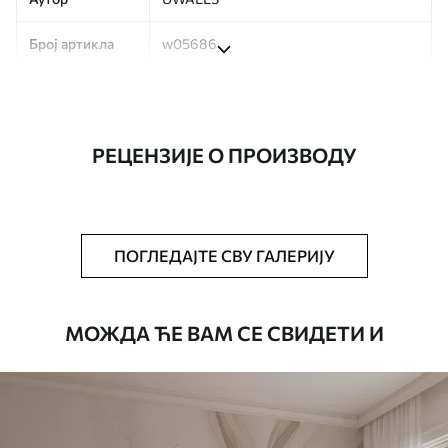
Број артикла
w05686
Производња
Слика се штампа у вашој наведеној
величини, исечена на идентичне траке
ширине до 50 цм.
РЕЦЕНЗИЈЕ О ПРОИЗВОДУ
Додатно
Можете додати лак и/или лепак за
тапете.
Чишћење
Тапета се може нежно очистити меким
ПОГЛЕДАЈТЕ СВУ ГАЛЕРИЈУ
сунђером. Позадине са завршном
обрадом лакова могу се очистити
водом.
МОЖДА ЋЕ ВАМ СЕ СВИДЕТИ И
Начин примене
Беспрекорна апликација
Доступни материјали