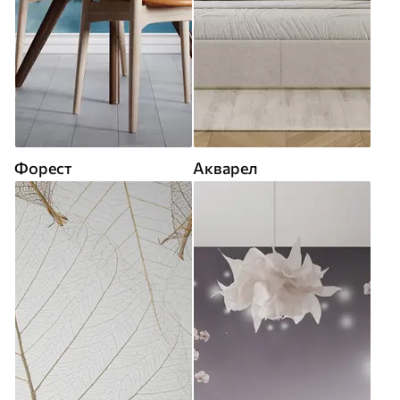
Форест
Акварел