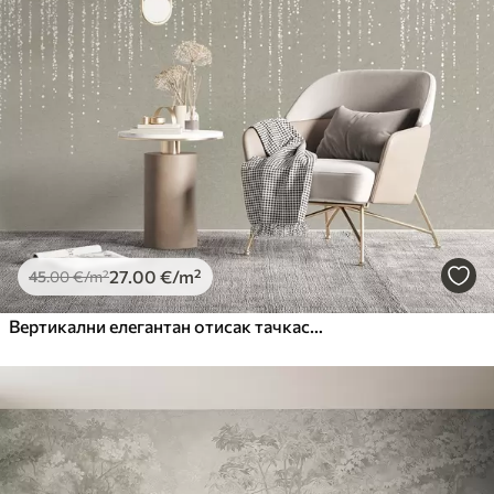
27
.00
€
/m²
45
.00
€
/m²
Вертикални елегантан отисак тачкастог венца на беж текстурираној позадини, стварајући осећај дубине и покрета