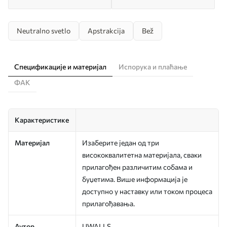
Neutralno svetlo
Apstrakcija
Bež
Спецификације и материјал
Испорука и плаћање
ФАК
Карактеристике
Материјал
Изаберите један од три
висококвалитетна материјала, сваки
прилагођен различитим собама и
буџетима. Више информација је
доступно у наставку или током процеса
прилагођавања.
Аутор
UWALLS