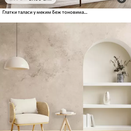
Глатки таласи у меким беж тоновима у стилу акварела