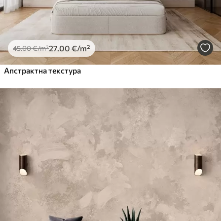
27
.00
€
/m²
45
.00
€
/m²
Апстрактна текстура