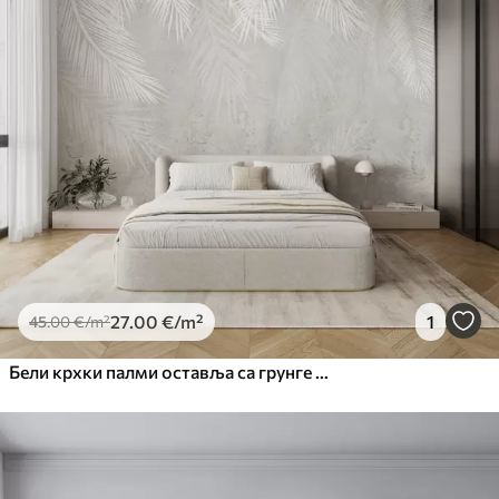
27
.00
€
/m²
1
45
.00
€
/m²
Бели крхки палми оставља са грунге текстуром