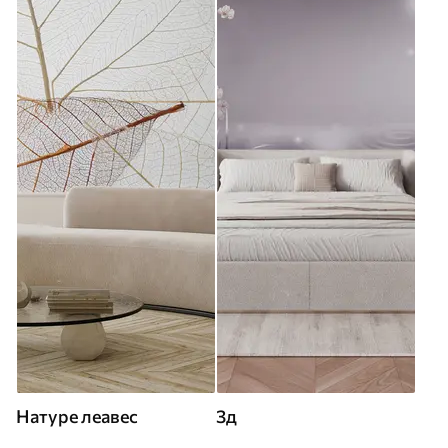
Натуре леавес
3д