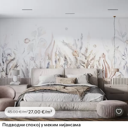
27
.00
€
/m²
45
.00
€
/m²
Подводни спокој у меким нијансама