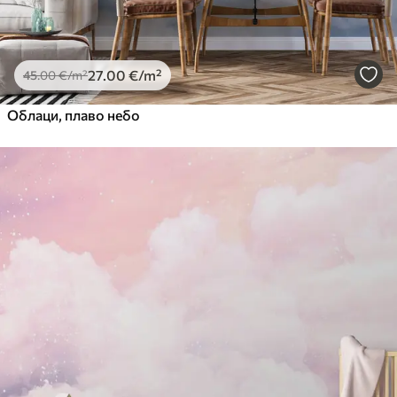
27
.00
€
/m²
45
.00
€
/m²
Облаци, плаво небо