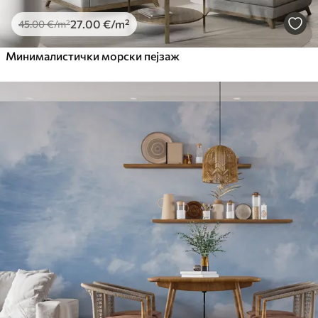
27
.00
€
/m²
45
.00
€
/m²
Минималистички морски пејзаж