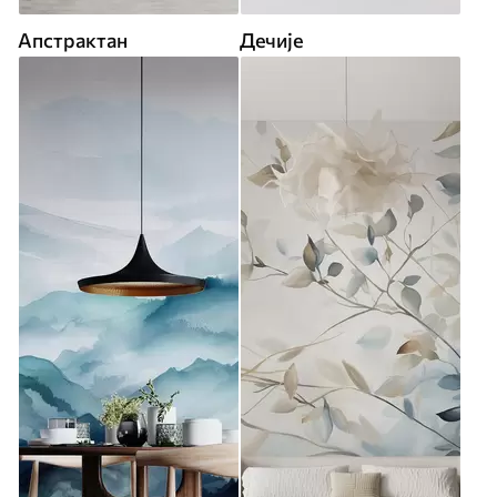
Апстрактан
Дечије