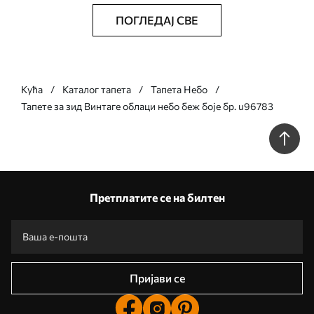
ПОГЛЕДАЈ СВЕ
Кућа
Каталог тапета
Тапета Небо
Тапете за зид Винтаге облаци небо беж боје бр. u96783
Претплатите се на билтен
Пријави се