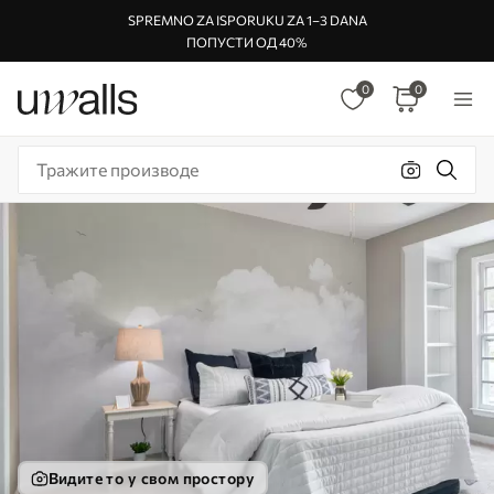
SPREMNO ZA ISPORUKU ZA 1–3 DANA
ПОПУСТИ ОД 40%
0
0
Видите то у свом простору