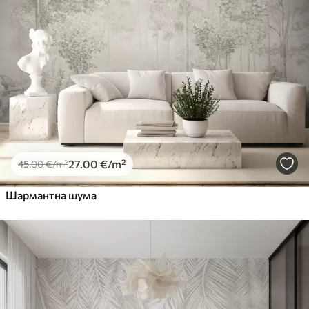
27
.00
€
/m²
45
.00
€
/m²
Шармантна шума