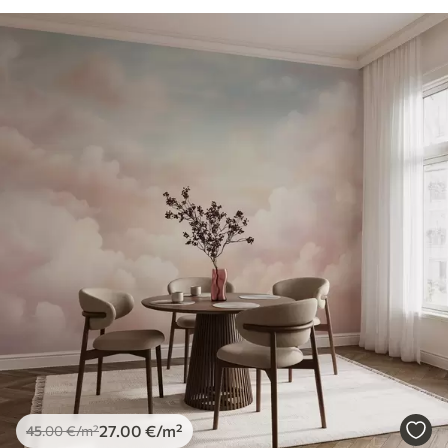
27
.00
€
/m²
45
.00
€
/m²