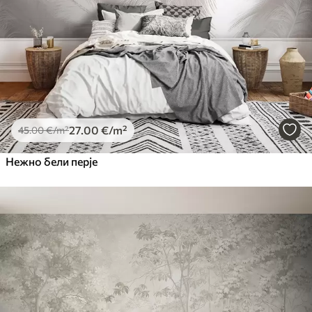
27
.00
€
/m²
45
.00
€
/m²
Нежно бели перје