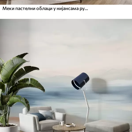
Меки пастелни облаци у нијансама ружичасте, крем и плаве