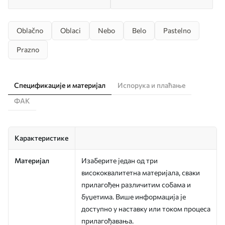
Oblačno
Oblaci
Nebo
Belo
Pastelno
Prazno
Спецификације и материјал
Испорука и плаћање
ФАК
Карактеристике
Материјал
Изаберите један од три
висококвалитетна материјала, сваки
прилагођен различитим собама и
буџетима. Више информација је
доступно у наставку или током процеса
прилагођавања.