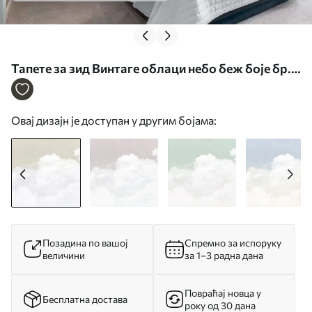
Тапете за зид Винтаге облаци небо беж боје бр.
u96783
Овај дизајн је доступан у другим бојама:
Позадина по вашој
Спремно за испоруку
величини
за 1–3 радна дана
Повраћај новца у
Бесплатна достава
року од 30 дана