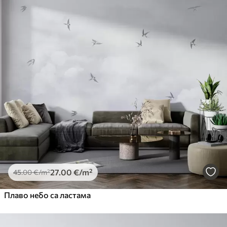
27
.00
€
/m²
45
.00
€
/m²
Плаво небо са ластама