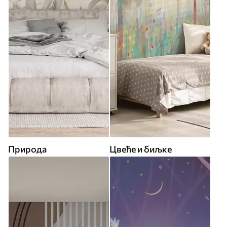
Природа
Цвеће и биљке