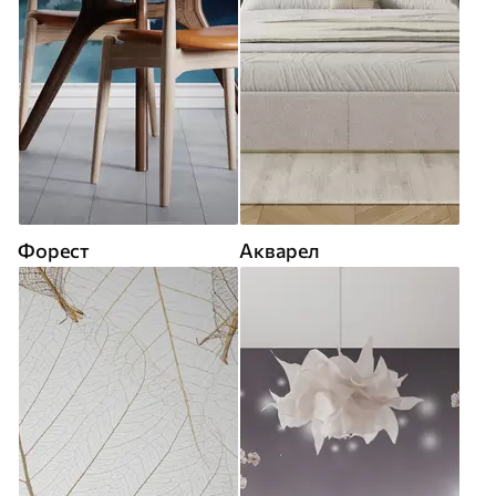
Форест
Акварел