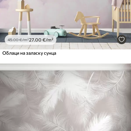
27
.00
€
/m²
45
.00
€
/m²
Облаци на заласку сунца