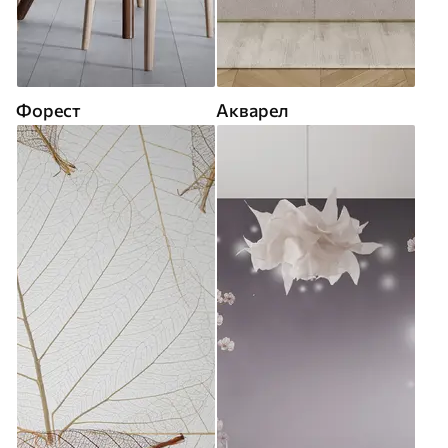
Форест
Акварел