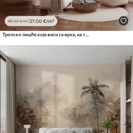
27
.00
€
/m²
45
.00
€
/m²
Тропско лишће које виси са врха, на текстурираној позадини