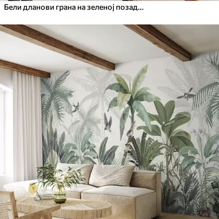
Бели дланови грана на зеленој позадини