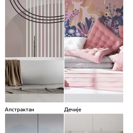
Апстрактан
Дечије