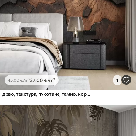
Premium
56
.67
34
.00
€
/m²
Premium Vinil
65
.00
39
.00
€
/m²
Peel and Stick
81
.67
49
.00
€
/m²
27
.00
€
/m²
1
45
.00
€
/m²
дрво, текстура, пукотине, тамно, кора, површина