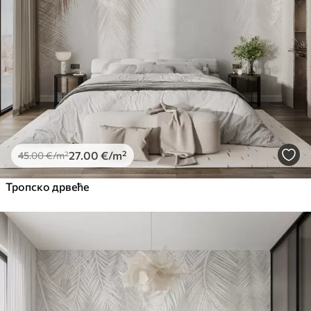
27
.00
€
/m²
45
.00
€
/m²
Тропско дрвеће