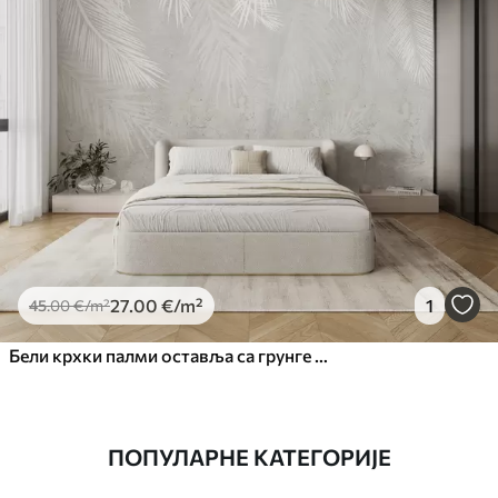
27
.00
€
/m²
1
45
.00
€
/m²
Бели крхки палми оставља са грунге текстуром
ПОПУЛАРНЕ КАТЕГОРИЈЕ