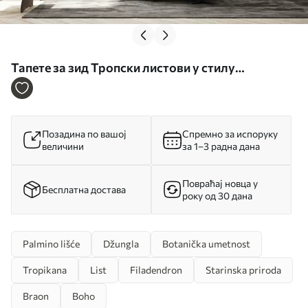
Тапете за зид Тропски листови у стилу
поткровља бр. u95674
Позадина по вашој
Спремно за испоруку
величини
за 1–3 радна дана
Повраћај новца у
Бесплатна достава
року од 30 дана
Palmino lišće
Džungla
Botanička umetnost
Tropikana
List
Filadendron
Starinska priroda
Braon
Boho