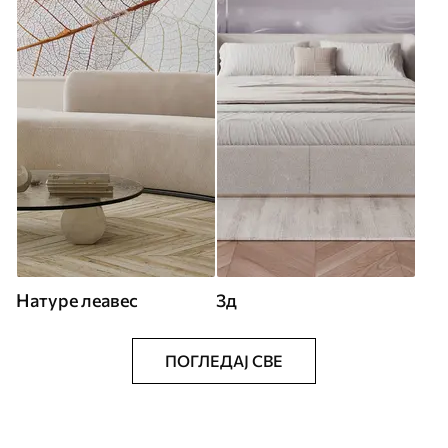
Натуре леавес
3д
ПОГЛЕДАЈ СВЕ