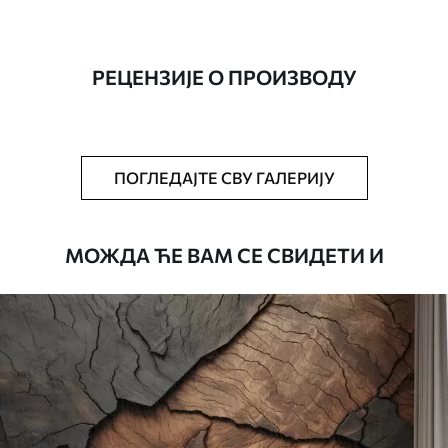
Производња
Слика се штампа у вашој наведеној
величини, исечена на идентичне траке
ширине до 50 цм.
РЕЦЕНЗИЈЕ О ПРОИЗВОДУ
Додатно
Можете додати лак и/или лепак за
тапете.
Чишћење
Тапета се може нежно очистити меким
ПОГЛЕДАЈТЕ СВУ ГАЛЕРИЈУ
сунђером. Позадине са завршном
обрадом лакова могу се очистити
водом.
МОЖДА ЋЕ ВАМ СЕ СВИДЕТИ И
Начин примене
Беспрекорна апликација
Доступни материјали
Standard
45
.00
27
.00
€
/m²