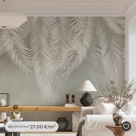
27
.00
€
/m²
45
.00
€
/m²