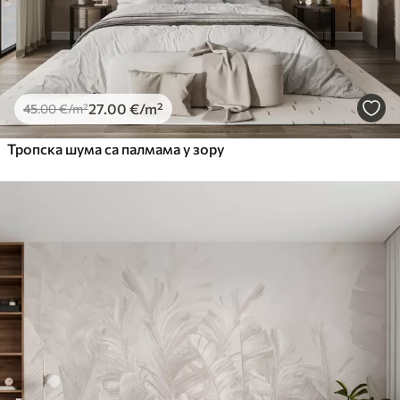
27
.00
€
/m²
45
.00
€
/m²
Тропска шума са палмама у зору