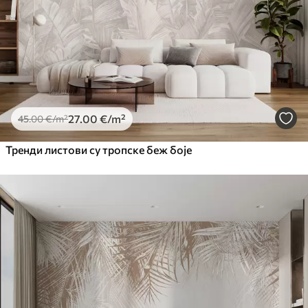
27
.00
€
/m²
45
.00
€
/m²
Тренди листови су тропске беж боје