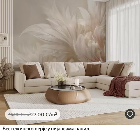
27
.00
€
/m²
45
.00
€
/m²
Бестежинско перје у нијансама ваниле креме