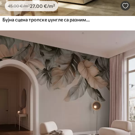
27
.00
€
/m²
45
.00
€
/m²
Бујна сцена тропске џунгле са разним палмама, великим лишћем и шареним цвећем у првом плану