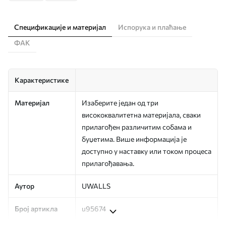
Спецификације и материјал
Испорука и плаћање
ФАК
Карактеристике
Материјал
Изаберите један од три
висококвалитетна материјала, сваки
прилагођен различитим собама и
буџетима. Више информација је
доступно у наставку или током процеса
прилагођавања.
Аутор
UWALLS
Број артикла
u95674