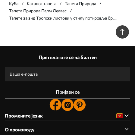
Кућа
Каталог тапета
Тапета Природа
Тапета Природа Палм Леавес
Тапете за зид Тропски листови у стилу поткровља бр.
u95674
Претплатите се на билтен
Пријави се
Промените језик
О производу