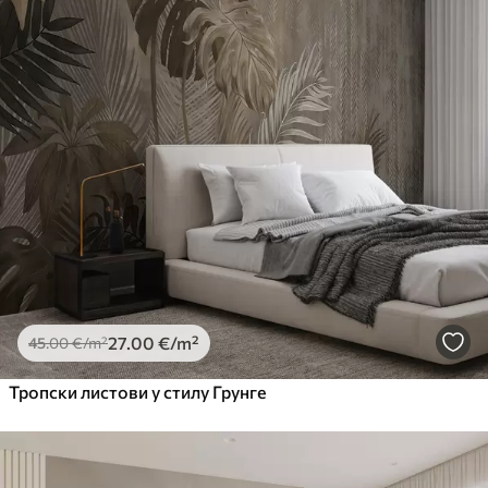
27
.00
€
/m²
45
.00
€
/m²
Тропски листови у стилу Грунге