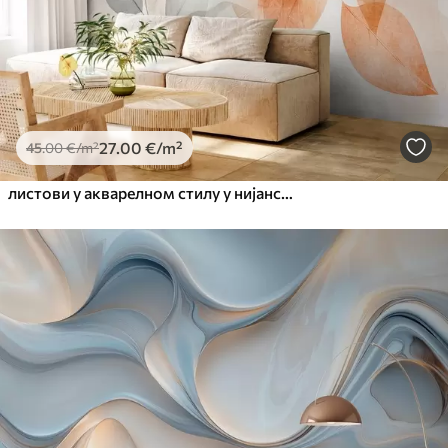
27
.00
€
/m²
45
.00
€
/m²
листови у акварелном стилу у нијансама сепије и сиве