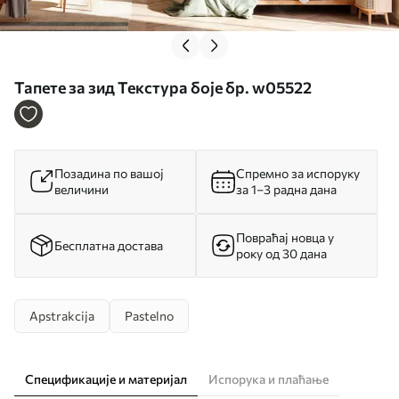
Тапете за зид Текстура боје бр. w05522
Позадина по вашој
Спремно за испоруку
величини
за 1–3 радна дана
Повраћај новца у
Бесплатна достава
року од 30 дана
Apstrakcija
Pastelno
Спецификације и материјал
Испорука и плаћање