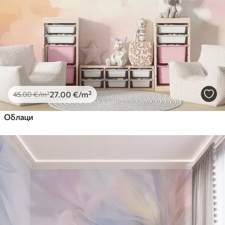
Premium Vinil
65
.00
39
.00
€
/m²
Peel and Stick
81
.67
49
.00
€
/m²
27
.00
€
/m²
45
.00
€
/m²
Облаци