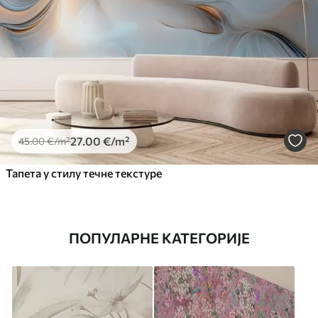
27
.00
€
/m²
45
.00
€
/m²
Тапета у стилу течне текстуре
ПОПУЛАРНЕ КАТЕГОРИЈЕ