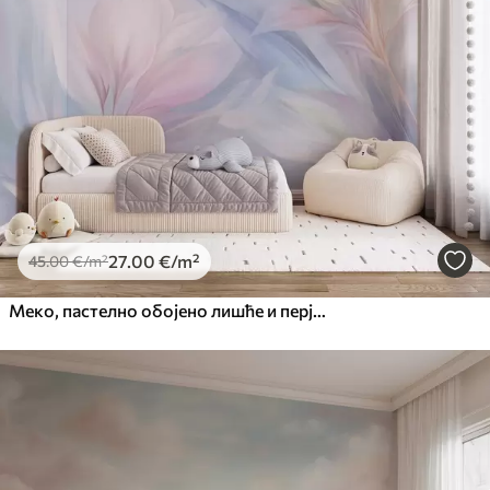
27
.00
€
/m²
45
.00
€
/m²
Меко, пастелно обојено лишће и перје у нијансама ружичасте, плаве и жуте, апстрактни и текстурирани отисак