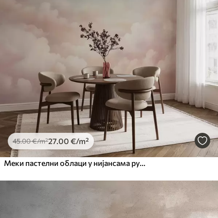
27
.00
€
/m²
45
.00
€
/m²
Меки пастелни облаци у нијансама ружичасте, крем и плаве