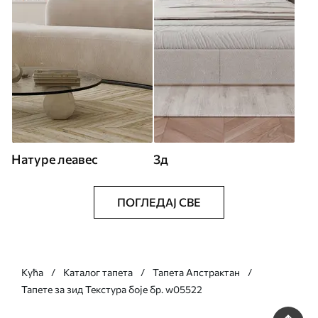
Натуре леавес
3д
ПОГЛЕДАЈ СВЕ
Кућа
Каталог тапета
Тапета Апстрактан
Тапете за зид Текстура боје бр. w05522