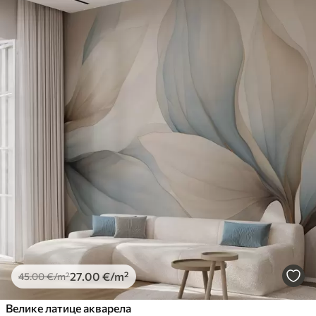
27
.00
€
/m²
45
.00
€
/m²
Велике латице акварела