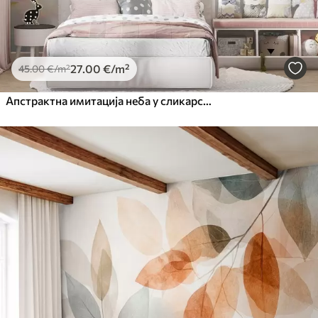
27
.00
€
/m²
45
.00
€
/m²
Апстрактна имитација неба у сликарству