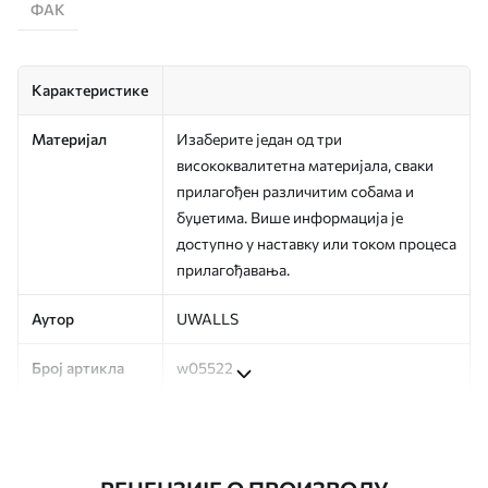
ФАК
Карактеристике
Материјал
Изаберите један од три
висококвалитетна материјала, сваки
прилагођен различитим собама и
буџетима. Више информација је
доступно у наставку или током процеса
прилагођавања.
Аутор
UWALLS
Број артикла
w05522
Производња
Слика се штампа у вашој наведеној
величини, исечена на идентичне траке
ширине до 50 цм.