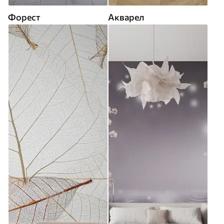
Форест
Акварел