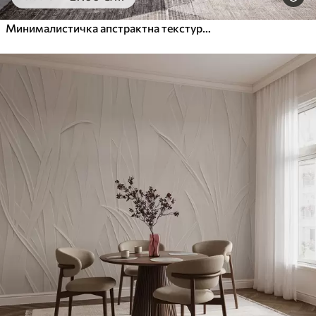
Минималистичка апстрактна текстура четкице у беж тоновима