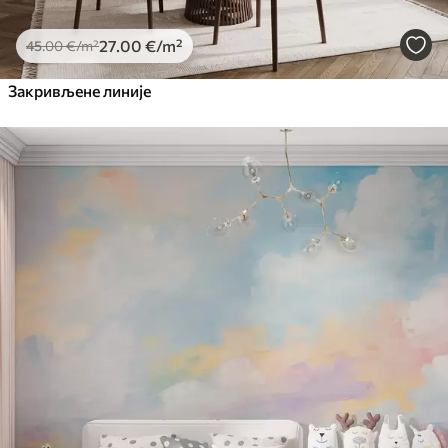
27
.00
€
/m²
45
.00
€
/m²
Закривљене линије