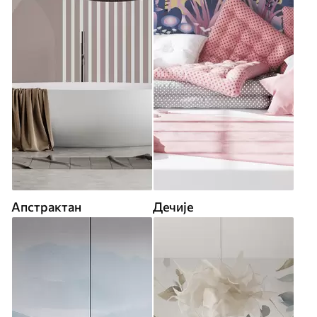
Апстрактан
Дечије