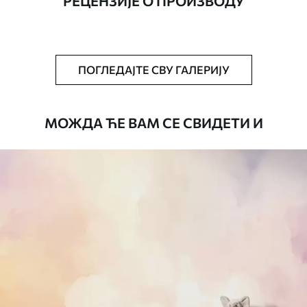
РЕЦЕНЗИЈЕ О ПРОИЗВОДУ
Додатно
Можете додати лак и/или лепак за
тапете.
Чишћење
Тапета се може нежно очистити меким
ПОГЛЕДАЈТЕ СВУ ГАЛЕРИЈУ
сунђером. Позадине са завршном
обрадом лакова могу се очистити
водом.
МОЖДА ЋЕ ВАМ СЕ СВИДЕТИ И
Начин примене
Беспрекорна апликација
Доступни материјали
Standard
45
.00
27
.00
€
/m²
Premium
56
.67
34
.00
€
/m²