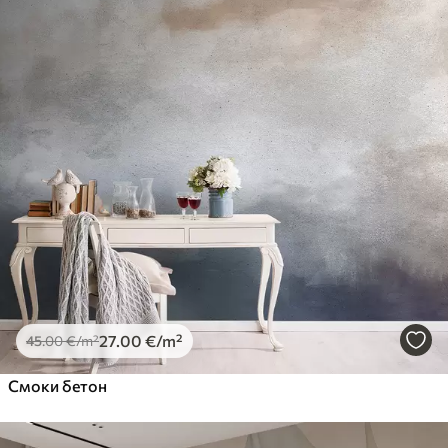
27
.00
€
/m²
45
.00
€
/m²
Смоки бетон