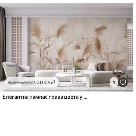
27
.00
€
/m²
1
45
.00
€
/m²
Елегантна пампас трава цвета у меким беж и млечним тоновима