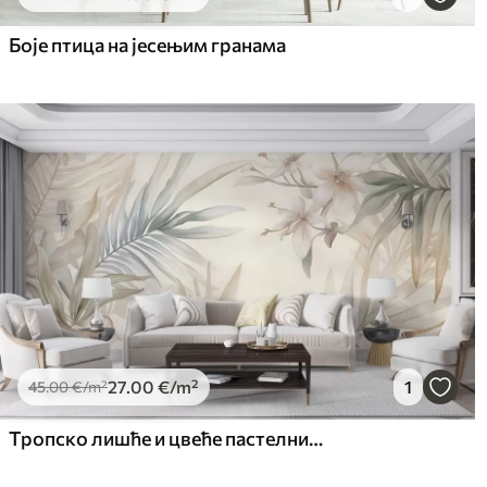
65
.00
81
.
39
.00
€
/m²
Боје птица на јесењим гранама
27
.00
€
/m²
1
45
.00
€
/m²
Тропско лишће и цвеће пастелних боја, са светло зеленим, кремастим и суптилним ружичастим