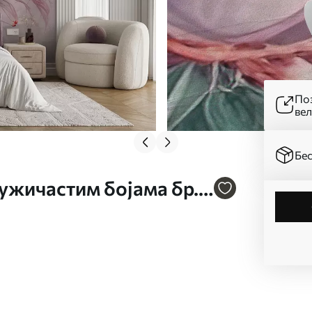
Поз
ве
Бес
ружичастим бојама бр.