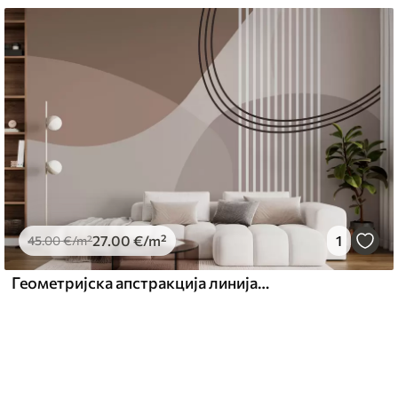
27
.00
€
/m²
1
45
.00
€
/m²
Геометријска апстракција линија и круг минимализам модеран стил