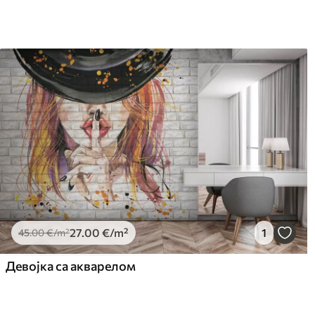
27
.00
€
/m²
1
45
.00
€
/m²
Девојка са акварелом