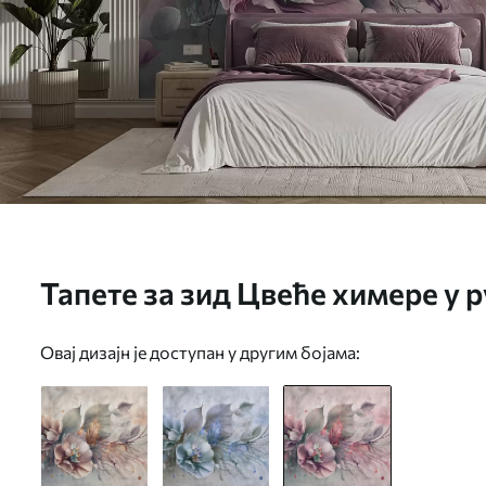
Тапете за зид Цвеће химере у 
u93930v2
Овај дизајн је доступан у другим бојама: