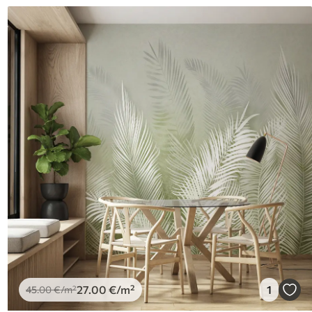
27
.00
€
/m²
1
45
.00
€
/m²