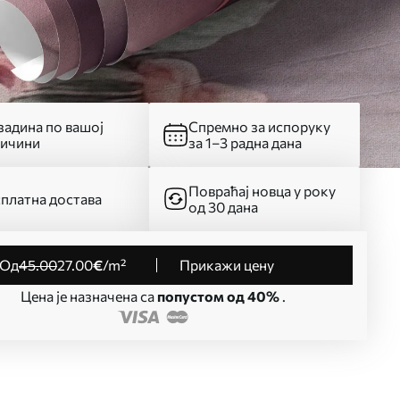
адина по вашој
Спремно за испоруку
личини
за 1–3 радна дана
Повраћај новца у року
платна достава
од 30 дана
од
45
.00
27
.00
€
/m²
Прикажи цену
Цена је назначена са
попустом од 40%
.