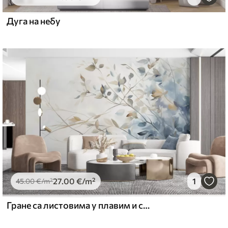
67
49
.00
€
/m²
Дуга на небу
27
.00
€
/m²
1
45
.00
€
/m²
Гране са листовима у плавим и смеђим тоновима, светле позадине, меке и нежне, акварел стил