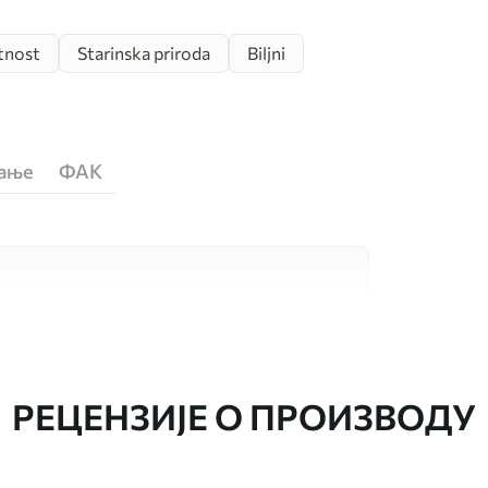
tnost
Starinska priroda
Biljni
ћање
ФАК
сококвалитетна материјала, сваки
бама и буџетима. Више информација је
током процеса прилагођавања.
РЕЦЕНЗИЈЕ О ПРОИЗВОДУ