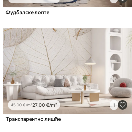
Фудбалске лопте
27
.00
€
/m²
1
45
.00
€
/m²
Транспарентно лишће