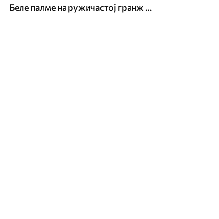
Беле палме на ружичастој гранж позадини. у зеленим бојама