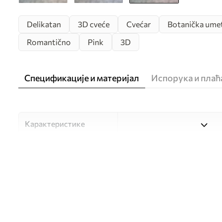
Delikatan
3D cveće
Cvećar
Botanička ume
Romantično
Pink
3D
Спецификације и материјал
Испорука и пла
Карактеристике
Материјал
Изаберите један од три ви
прилагођен различитим со
доступно у наставку или 
Аутор
UWALLS
Број артикла
u93930v2