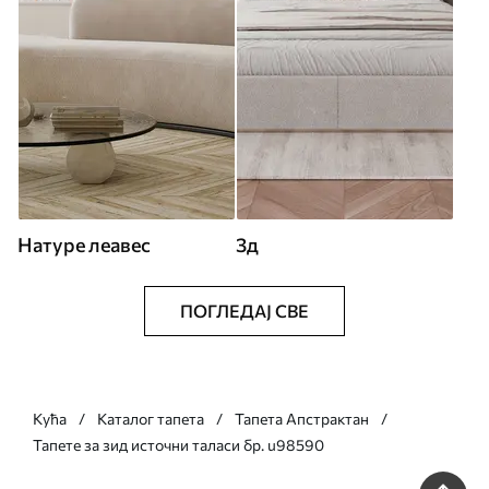
Натуре леавес
3д
ПОГЛЕДАЈ СВЕ
Кућа
Каталог тапета
Тапета Апстрактан
Тапете за зид источни таласи бр. u98590