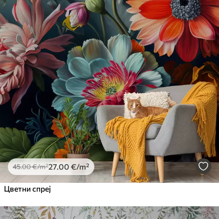
27
.00
€
/m²
45
.00
€
/m²
Цветни спреј