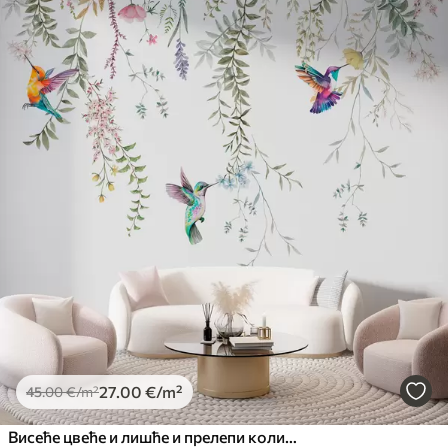
27
.00
€
/m²
45
.00
€
/m²
Висеће цвеће и лишће и прелепи колибри