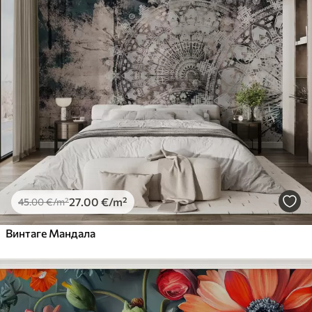
27
.00
€
/m²
45
.00
€
/m²
Винтаге Мандала