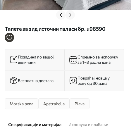
Тапете за зид источни таласи бр. u98590
Позадина по вашој
Спремно за испоруку
величини
за 1–3 радна дана
Повраћај новца у
Бесплатна достава
року од 30 дана
Morska pena
Apstrakcija
Plava
Спецификације и материјал
Испорука и плаћање