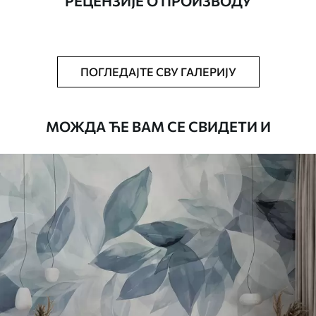
РЕЦЕНЗИЈЕ О ПРОИЗВОДУ
Додатно
Можете додати лак и/или лепак за
тапете.
Чишћење
Тапета се може нежно очистити меким
ПОГЛЕДАЈТЕ СВУ ГАЛЕРИЈУ
сунђером. Позадине са завршном
обрадом лакова могу се очистити
водом.
МОЖДА ЋЕ ВАМ СЕ СВИДЕТИ И
Начин примене
Беспрекорна апликација
Доступни материјали
Standard
45
.00
27
.00
€
/m²
Premium
56
.67
34
.00
€
/m²