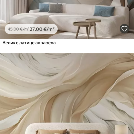
27
.00
€
/m²
45
.00
€
/m²
Велике латице акварела