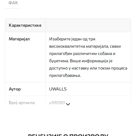
ФАК
Карактеристике
Материјал
Изаберите један од три
висококвалитетна материјала, сваки
прилагођен различитим собама и
буџетима. Више информација је
доступно у наставку или током процеса
прилагођавања.
Аутор
UWALLS
Број артикла
u98590
Производња
Слика се штампа у вашој наведеној
величини, исечена на идентичне траке
ширине до 50 цм.