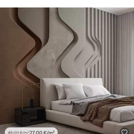
27
.00
€
/m²
45
.00
€
/m²