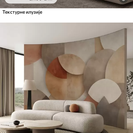
Текстурне илузије