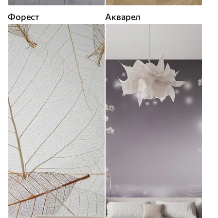
Форест
Акварел