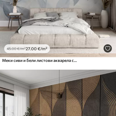
Premium Vinil
65
.00
39
.00
€
/m²
Peel and Stick
81
.67
49
.00
€
/m²
27
.00
€
/m²
45
.00
€
/m²
Меки сиви и бели листови акварела са замућеном, етеричном позадином