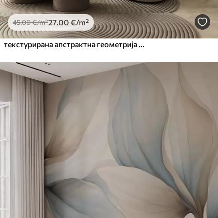
27
.00
€
/m²
45
.00
€
/m²
текстурирана апстрактна геометрија у топлим смеђим и окер тоновима