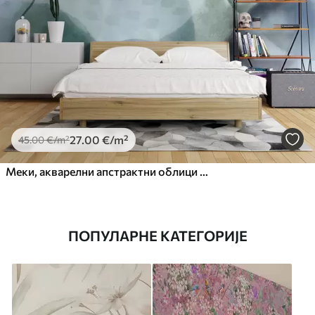
27
.00
€
/m²
45
.00
€
/m²
Меки, акварелни апстрактни облици у нијансама плаве, зелене и беле
ПОПУЛАРНЕ КАТЕГОРИЈЕ