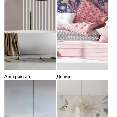
Апстрактан
Дечије