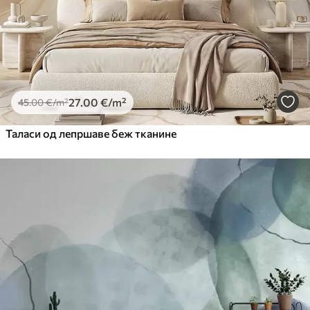
27
.00
€
/m²
45
.00
€
/m²
Таласи од лепршаве беж тканине