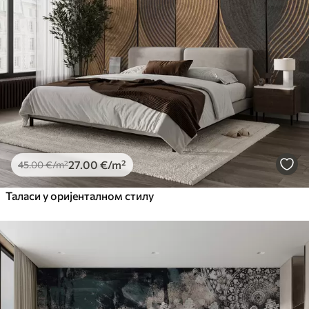
27
.00
€
/m²
45
.00
€
/m²
Таласи у оријенталном стилу