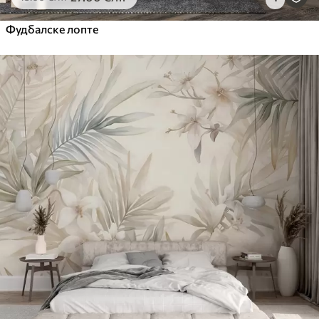
Фудбалске лопте