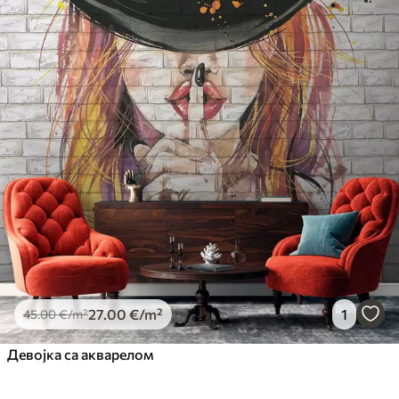
27
.00
€
/m²
1
45
.00
€
/m²
Девојка са акварелом