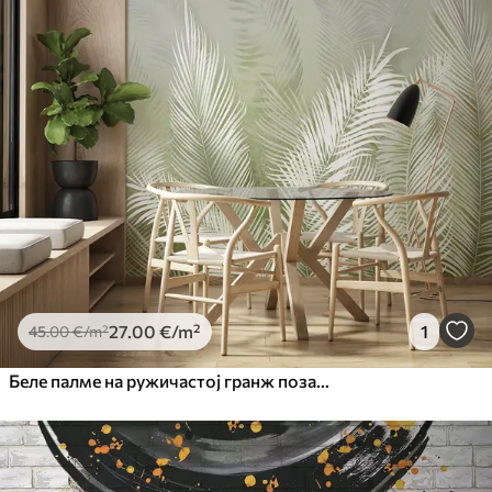
27
.00
€
/m²
1
45
.00
€
/m²
Беле палме на ружичастој гранж позадини. у зеленим бојама