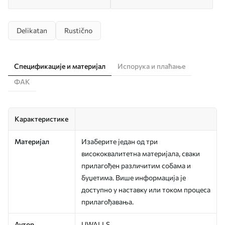
Delikatan
Rustično
Спецификације и материјал
Испорука и плаћање
ФАК
Карактеристике
Материјал
Изаберите један од три
висококвалитетна материјала, сваки
прилагођен различитим собама и
буџетима. Више информација је
доступно у наставку или током процеса
прилагођавања.
Аутор
UWALLS