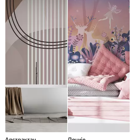
Апстрактан
Дечије