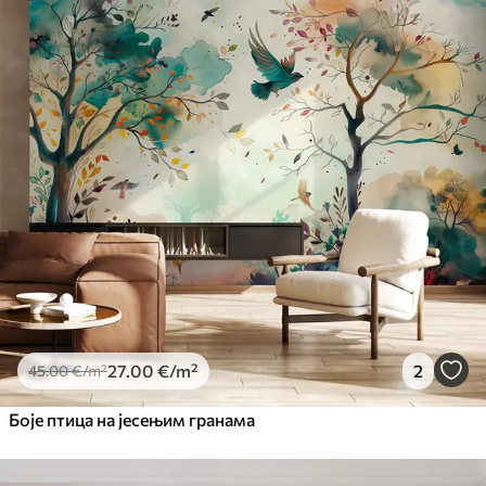
Standard
45
.00
27
.00
€
/m²
Premium
56
.67
34
.00
€
/m²
Premium Vinil
65
.00
39
.00
€
/m²
Peel and Stick
81
.67
49
.00
€
/m²
27
.00
€
/m²
2
45
.00
€
/m²
Боје птица на јесењим гранама