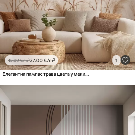
27
.00
€
/m²
1
45
.00
€
/m²
Елегантна пампас трава цвета у меким беж и млечним тоновима