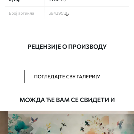
Број артикла
u94295v1
Производња
Слика се штампа у вашој наведеној
величини, исечена на идентичне траке
ширине до 50 цм.
РЕЦЕНЗИЈЕ О ПРОИЗВОДУ
Додатно
Можете додати лак и/или лепак за
тапете.
Чишћење
Тапета се може нежно очистити меким
ПОГЛЕДАЈТЕ СВУ ГАЛЕРИЈУ
сунђером. Позадине са завршном
обрадом лакова могу се очистити
водом.
МОЖДА ЋЕ ВАМ СЕ СВИДЕТИ И
Начин примене
Беспрекорна апликација
Доступни материјали