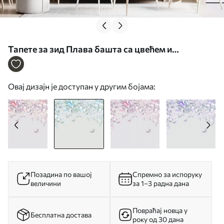
Тапете за зид Плава башта са цвећем и
лептирима бр. u94295v1
Овај дизајн је доступан у другим бојама:
Позадина по вашој
Спремно за испоруку
величини
за 1–3 радна дана
Повраћај новца у
Бесплатна достава
року од 30 дана