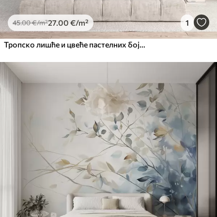
27
.00
€
/m²
1
45
.00
€
/m²
Тропско лишће и цвеће пастелних боја, са светло зеленим, кремастим и суптилним ружичастим