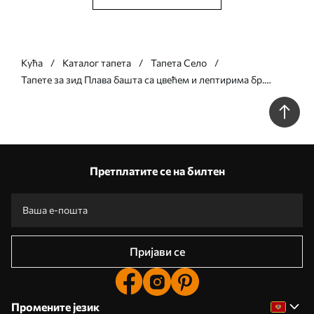
Кућа
Каталог тапета
Тапета Село
Тапете за зид Плава башта са цвећем и лептирима бр.
u94295v1
Претплатите се на билтен
Пријави се
Промените језик