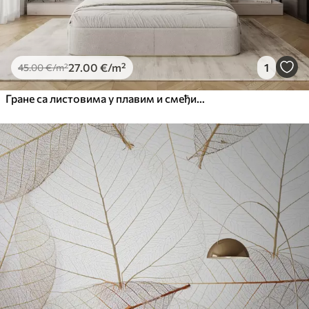
27
.00
€
/m²
1
45
.00
€
/m²
Гране са листовима у плавим и смеђим тоновима, светле позадине, меке и нежне, акварел стил