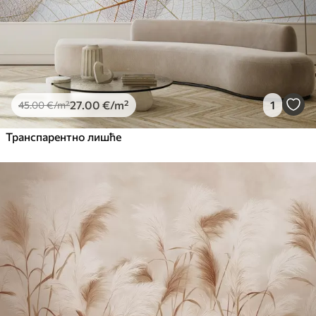
27
.00
€
/m²
1
45
.00
€
/m²
Транспарентно лишће