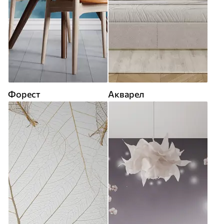
Форест
Акварел