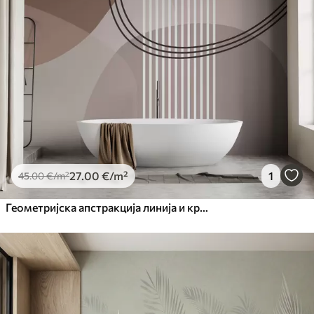
27
.00
€
/m²
1
45
.00
€
/m²
Геометријска апстракција линија и круг минимализам модеран стил