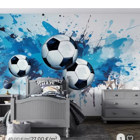
27
.00
€
/m²
1
45
.00
€
/m²