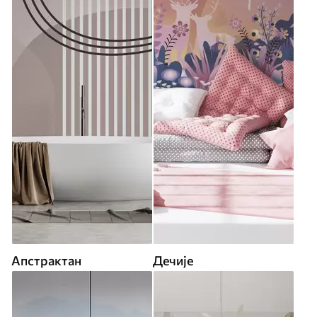
Апстрактан
Дечије