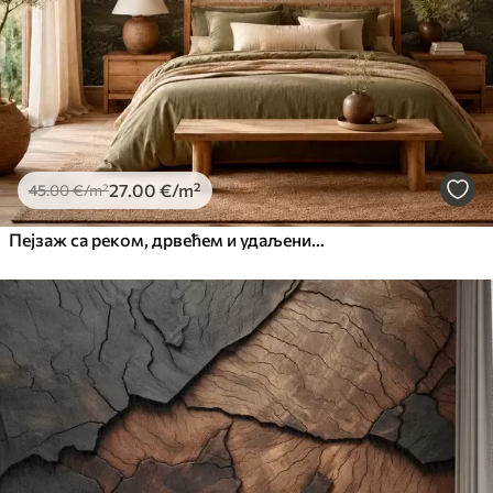
27
.00
€
/m²
45
.00
€
/m²
Пејзаж са реком, дрвећем и удаљеним брдима