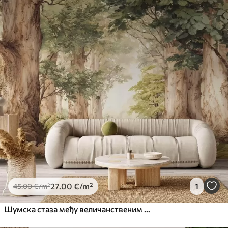
27
.00
€
/m²
1
45
.00
€
/m²
Шумска стаза међу величанственим дрвећем у акварелном стилу