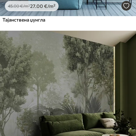
27
.00
€
/m²
45
.00
€
/m²
Тајанствена џунгла