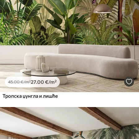
Premium
56
.67
34
.00
€
/m²
Premium Vinil
65
.00
39
.00
€
/m²
Peel and Stick
81
.67
49
.00
€
/m²
27
.00
€
/m²
45
.00
€
/m²
Тропска џунгла и лишће