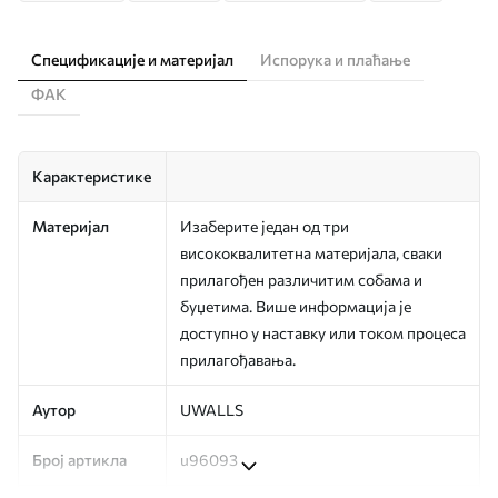
Спецификације и материјал
Испорука и плаћање
ФАК
Карактеристике
Материјал
Изаберите један од три
висококвалитетна материјала, сваки
прилагођен различитим собама и
буџетима. Више информација је
доступно у наставку или током процеса
прилагођавања.
Аутор
UWALLS
Број артикла
u96093