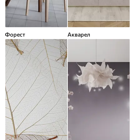
Форест
Акварел