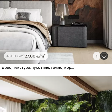
27
.00
€
/m²
1
45
.00
€
/m²
дрво, текстура, пукотине, тамно, кора, површина