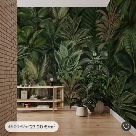
27
.00
€
/m²
45
.00
€
/m²