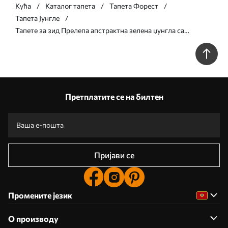
Кућа
Каталог тапета
Тапета Форест
Тапета Јунгле
Тапете за зид Прелепа апстрактна зелена џунгла са
тропским лишћем бр. u96093
Претплатите се на билтен
Пријави се
Промените језик
О производу