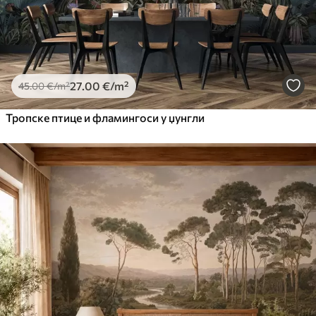
27
.00
€
/m²
45
.00
€
/m²
Тропске птице и фламингоси у џунгли