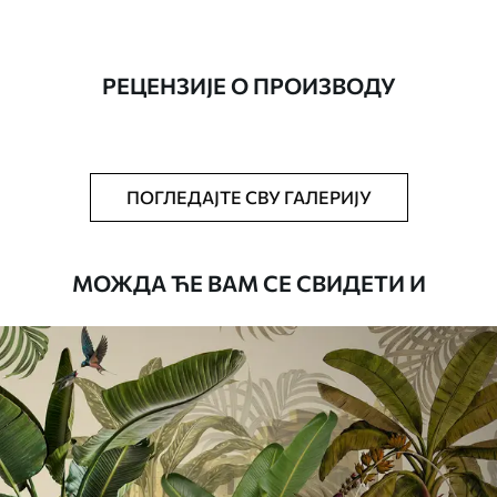
Производња
Слика се штампа у вашој наведеној
величини, исечена на идентичне траке
ширине до 50 цм.
РЕЦЕНЗИЈЕ О ПРОИЗВОДУ
Додатно
Можете додати лак и/или лепак за
тапете.
Чишћење
Тапета се може нежно очистити меким
ПОГЛЕДАЈТЕ СВУ ГАЛЕРИЈУ
сунђером. Позадине са завршном
обрадом лакова могу се очистити
водом.
МОЖДА ЋЕ ВАМ СЕ СВИДЕТИ И
Начин примене
Беспрекорна апликација
Доступни материјали
Standard
45
.00
27
.00
€
/m²