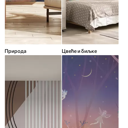
Природа
Цвеће и биљке