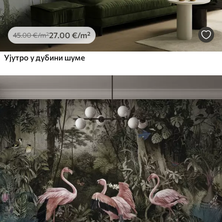
27
.00
€
/m²
45
.00
€
/m²
Ујутро у дубини шуме