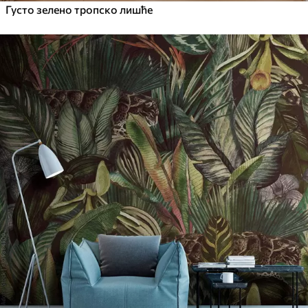
Густо зелено тропско лишће