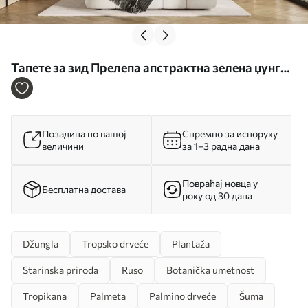
Тапете за зид Прелепа апстрактна зелена џунгла
са тропским лишћем бр. u96093
Позадина по вашој
Спремно за испоруку
величини
за 1–3 радна дана
Повраћај новца у
Бесплатна достава
року од 30 дана
Džungla
Tropsko drveće
Plantaža
Starinska priroda
Ruso
Botanička umetnost
Tropikana
Palmeta
Palmino drveće
Šuma