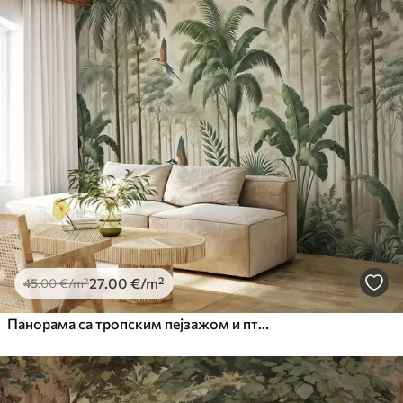
27
.00
€
/m²
45
.00
€
/m²
Панорама са тропским пејзажом и птицама