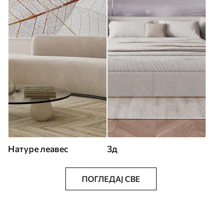
Натуре леавес
3д
ПОГЛЕДАЈ СВЕ