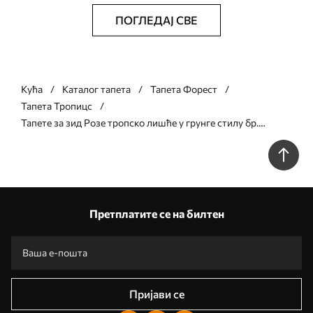
ПОГЛЕДАЈ СВЕ
Кућа
Каталог тапета
Тапета Форест
Тапета Тропицс
Тапете за зид Розе тропско лишће у грунге стилу бр.
u93843v2
Претплатите се на билтен
Пријави се