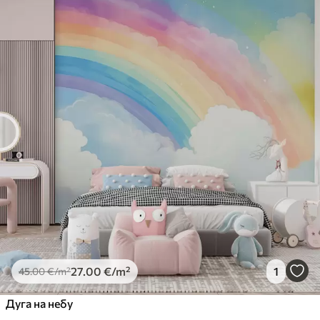
Доступни материјали
Standard
45
.00
27
.00
€
/m²
Premium
56
.67
34
.00
€
/m²
Premium Vinil
65
.00
39
.00
€
/m²
Peel and Stick
81
.67
49
.00
€
/m²
27
.00
€
/m²
1
45
.00
€
/m²
Дуга на небу