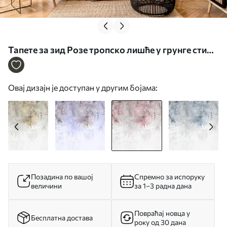
Тапете за зид Розе тропско лишће у грунге стилу
бр. u93843v2
Овај дизајн је доступан у другим бојама:
Позадина по вашој
Спремно за испоруку
величини
за 1–3 радна дана
Повраћај новца у
Бесплатна достава
року од 30 дана