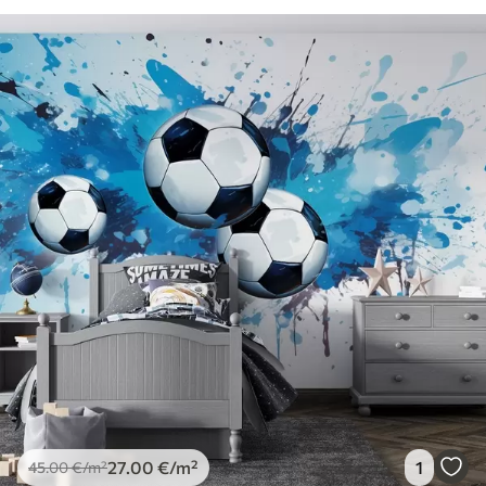
27
.00
€
/m²
1
45
.00
€
/m²