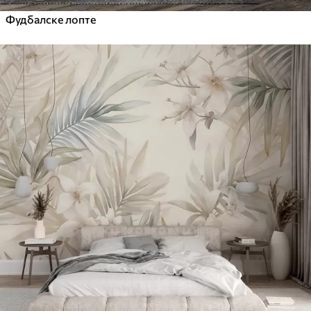
Фудбалске лопте