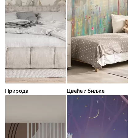
Природа
Цвеће и биљке