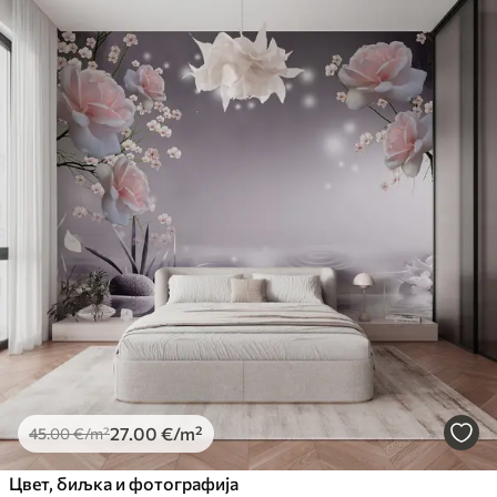
27
.00
€
/m²
45
.00
€
/m²
Цвет, биљка и фотографија