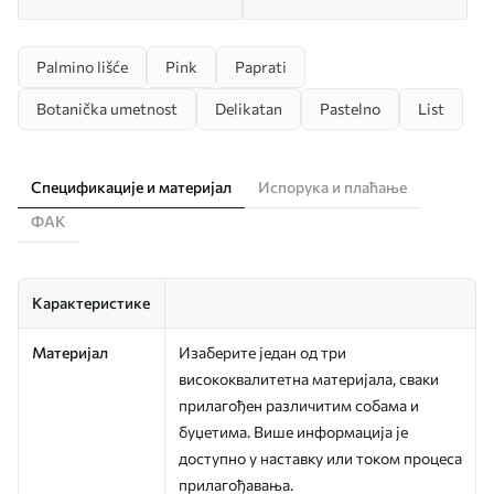
Palmino lišće
Pink
Paprati
Botanička umetnost
Delikatan
Pastelno
List
Спецификације и материјал
Испорука и плаћање
ФАК
Карактеристике
Материјал
Изаберите један од три
висококвалитетна материјала, сваки
прилагођен различитим собама и
буџетима. Више информација је
доступно у наставку или током процеса
прилагођавања.