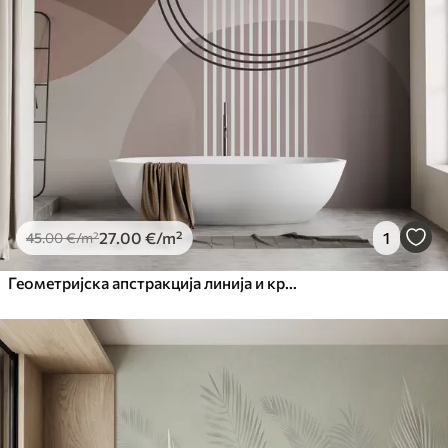
27
.00
€
/m²
1
45
.00
€
/m²
Геометријска апстракција линија и круг минимализам модеран стил