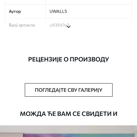
Аутор
UWALLS
Број артикла
u93843v2
Производња
Слика се штампа у вашој наведеној
величини, исечена на идентичне траке
ширине до 50 цм.
РЕЦЕНЗИЈЕ О ПРОИЗВОДУ
Додатно
Можете додати лак и/или лепак за
тапете.
Чишћење
Тапета се може нежно очистити меким
ПОГЛЕДАЈТЕ СВУ ГАЛЕРИЈУ
сунђером. Позадине са завршном
обрадом лакова могу се очистити
водом.
МОЖДА ЋЕ ВАМ СЕ СВИДЕТИ И
Начин примене
Беспрекорна апликација