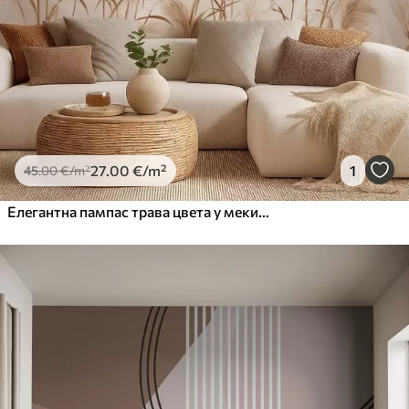
27
.00
€
/m²
1
45
.00
€
/m²
Елегантна пампас трава цвета у меким беж и млечним тоновима