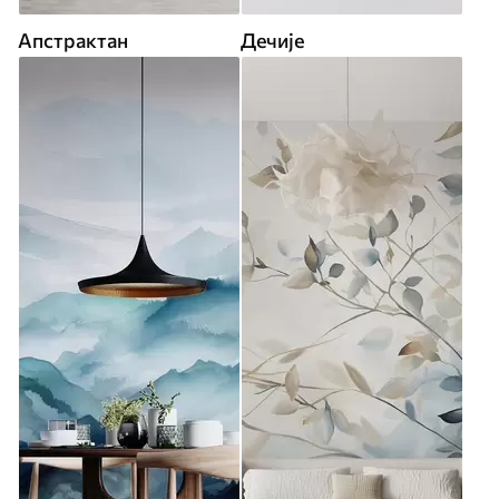
Апстрактан
Дечије