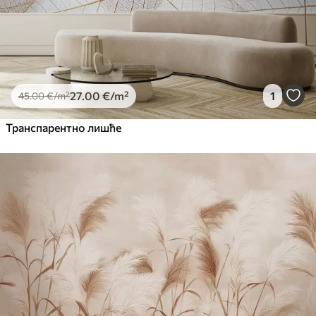
27
.00
€
/m²
1
45
.00
€
/m²
Транспарентно лишће