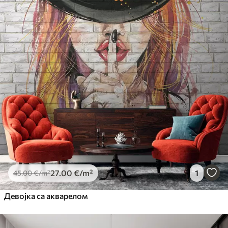
27
.00
€
/m²
1
45
.00
€
/m²
Девојка са акварелом