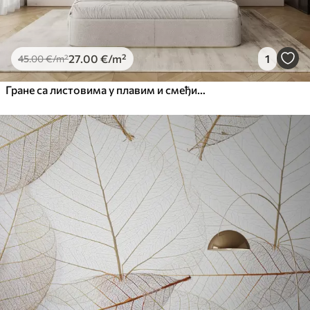
27
.00
€
/m²
1
45
.00
€
/m²
Гране са листовима у плавим и смеђим тоновима, светле позадине, меке и нежне, акварел стил