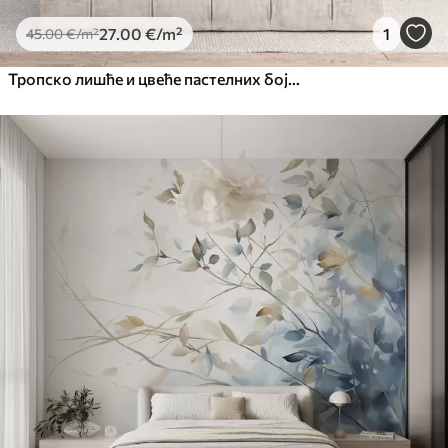
27
.00
€
/m²
1
45
.00
€
/m²
Тропско лишће и цвеће пастелних боја, са светло зеленим, кремастим и суптилним ружичастим