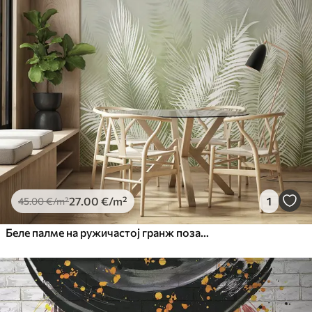
27
.00
€
/m²
1
45
.00
€
/m²
Беле палме на ружичастој гранж позадини. у зеленим бојама