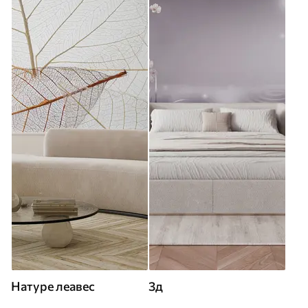
Натуре леавес
3д