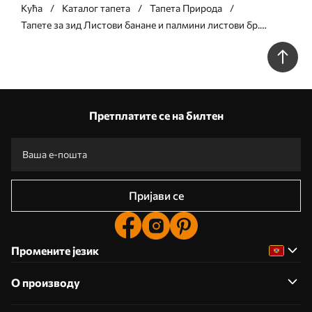
Кућа
Каталог тапета
Тапета Природа
Тапете за зид Листови банане и палмини листови бр.
u53279
Претплатите се на билтен
Пријави се
Промените језик
О производу