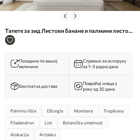
Тапете за зид Листови банане и палмини листови
бр. u53279
Позадина по вашој
Спремно за испоруку
величини
за 1–3 радна дана
Повраћај новца у
Бесплатна достава
року од 30 дана
Palmino lišće
Džungla
Monstera
Tropikana
Filadendron
List
Botanička umetnost
Alokacija
Artdeko