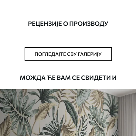
Производња
Слика се штампа у вашој наведеној
величини, исечена на идентичне траке
ширине до 50 цм.
РЕЦЕНЗИЈЕ О ПРОИЗВОДУ
Додатно
Можете додати лак и/или лепак за
тапете.
Чишћење
Тапета се може нежно очистити меким
ПОГЛЕДАЈТЕ СВУ ГАЛЕРИЈУ
сунђером. Позадине са завршном
обрадом лакова могу се очистити
водом.
МОЖДА ЋЕ ВАМ СЕ СВИДЕТИ И
Начин примене
Беспрекорна апликација
Доступни материјали
Standard
45
.00
27
.00
€
/m²