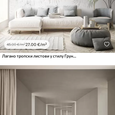
27
.00
€
/m²
45
.00
€
/m²
Лагано тропски листови у стилу Грунге-а