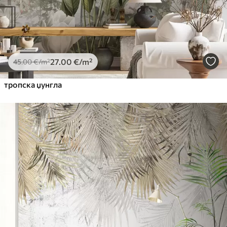
27
.00
€
/m²
45
.00
€
/m²
тропска џунгла