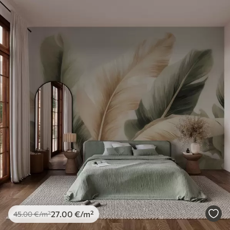
27
.00
€
/m²
45
.00
€
/m²