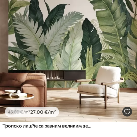
27
.00
€
/m²
45
.00
€
/m²
Тропско лишће са разним великим зеленим листовима, укључујући лишће банане, палмино лишће и друге егзотичне биљне врсте