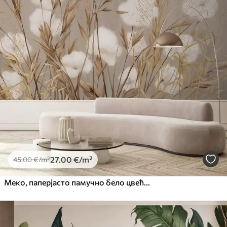
27
.00
€
/m²
45
.00
€
/m²
Меко, паперјасто памучно бело цвеће и висока трава наранџастог класја на пригушеној текстурираној беж позадини