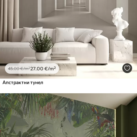
27
.00
€
/m²
45
.00
€
/m²
Апстрактни тунел