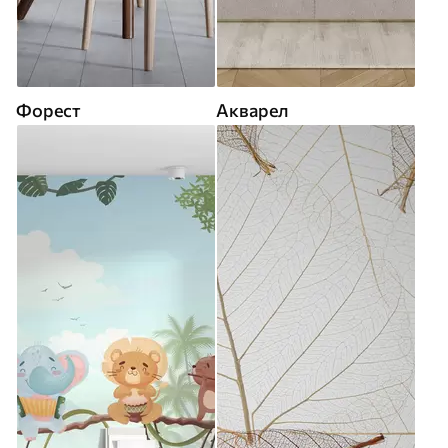
Форест
Акварел