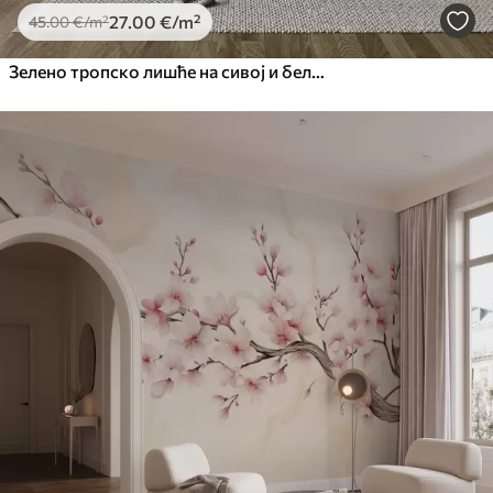
27
.00
€
/m²
45
.00
€
/m²
Зелено тропско лишће на сивој и белој позадини