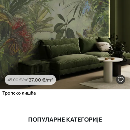
27
.00
€
/m²
45
.00
€
/m²
Тропско лишће
ПОПУЛАРНЕ КАТЕГОРИЈЕ