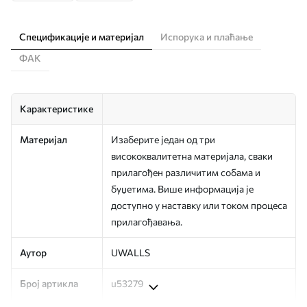
Спецификације и материјал
Испорука и плаћање
ФАК
Карактеристике
Материјал
Изаберите један од три
висококвалитетна материјала, сваки
прилагођен различитим собама и
буџетима. Више информација је
доступно у наставку или током процеса
прилагођавања.
Аутор
UWALLS
Број артикла
u53279