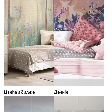
Цвеће и биљке
Дечије