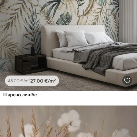
Premium
56
.67
34
.00
€
/m²
Premium Vinil
65
.00
39
.00
€
/m²
Peel and Stick
81
.67
49
.00
€
/m²
27
.00
€
/m²
45
.00
€
/m²
Шарено лишће