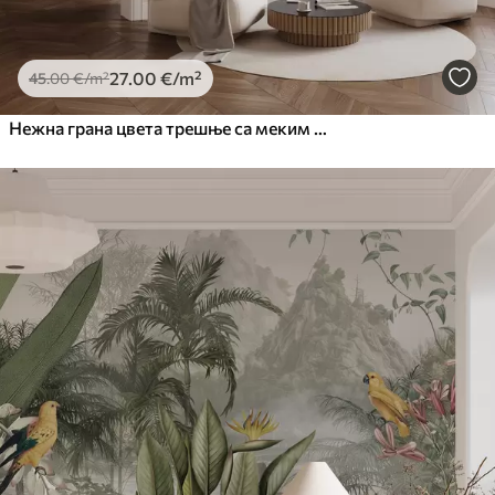
27
.00
€
/m²
45
.00
€
/m²
Нежна грана цвета трешње са меким ружичастим цветовима на светлој позадини