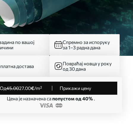
адина по вашој
Спремно за испоруку
личини
за 1–3 радна дана
Повраћај новца у року
платна достава
од 30 дана
од
45
.00
27
.00
€
/m²
Прикажи цену
Цена је назначена са
попустом од 40%
.