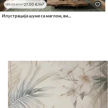
27
.00
€
/m²
45
.00
€
/m²
Илустрација шуме са маглом, високим дрвећем и стазом