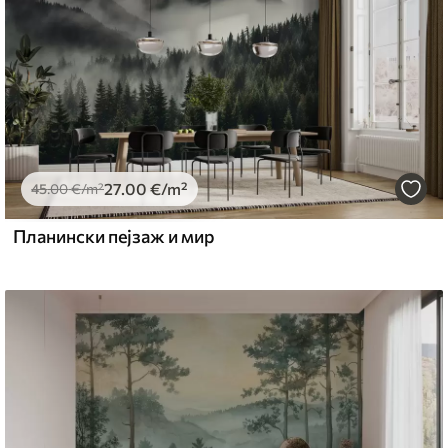
27
.00
€
/m²
45
.00
€
/m²
Планински пејзаж и мир