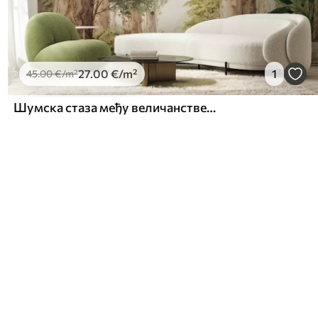
27
.00
€
/m²
1
45
.00
€
/m²
Шумска стаза међу величанственим дрвећем у акварелном стилу