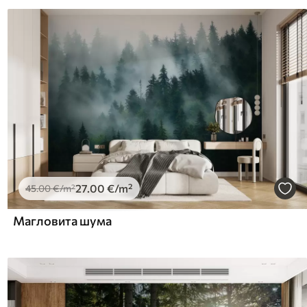
27
.00
€
/m²
45
.00
€
/m²
Магловита шума