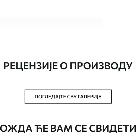
сококвалитетна материјала, сваки
бама и буџетима. Више информација је
током процеса прилагођавања.
РЕЦЕНЗИЈЕ О ПРОИЗВОДУ
ПОГЛЕДАЈТЕ СВУ ГАЛЕРИЈУ
аведеној величини, исечена на идентичне
епак за тапете.
ОЖДА ЋЕ ВАМ СЕ СВИДЕТИ
стити меким сунђером. Позадине са