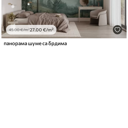
27
.00
€
/m²
45
.00
€
/m²
панорама шуме са брдима