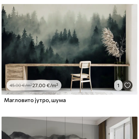
могу се очистити водом.
emium
67
34
.00
€
/m²
27
.00
€
/m²
1
l and Stick
45
.00
€
/m²
67
49
.00
€
/m²
Магловито јутро, шума