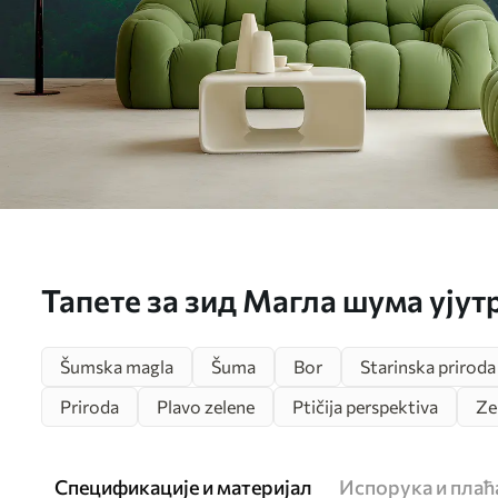
Тапете за зид Магла шума ујут
Šumska magla
Šuma
Bor
Starinska priroda
Priroda
Plavo zelene
Ptičija perspektiva
Ze
Спецификације и материјал
Испорука и пла