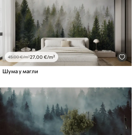
27
.00
€
/m²
45
.00
€
/m²
Шума у ​​магли