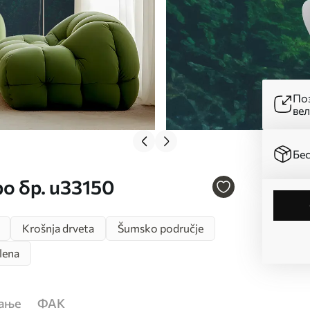
Поз
ве
Бес
ро бр. u33150
Krošnja drveta
Šumsko područje
lena
ћање
ФАК