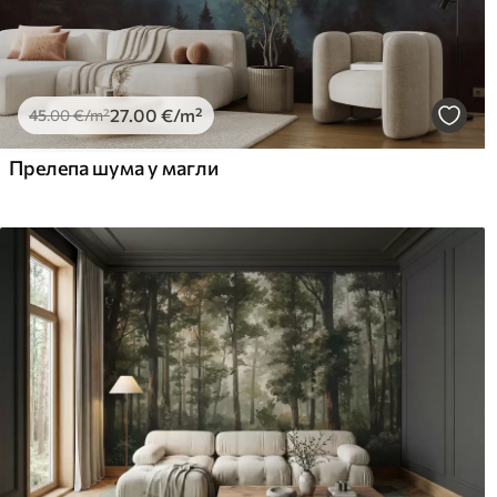
27
.00
€
/m²
45
.00
€
/m²
Прелепа шума у ​​магли