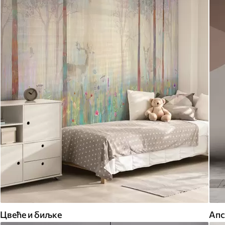
Цвеће и биљке
Апс