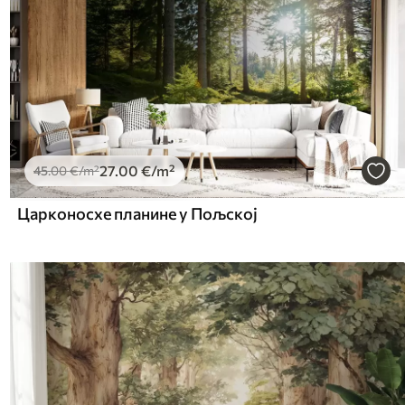
27
.00
€
/m²
45
.00
€
/m²
Царконосхе планине у Пољској