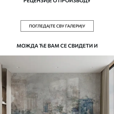
РЕЦЕНЗИЈЕ О ПРОИЗВОДУ
Додатно
Можете додати лак и/или лепак за
тапете.
Чишћење
Тапета се може нежно очистити меким
ПОГЛЕДАЈТЕ СВУ ГАЛЕРИЈУ
сунђером. Позадине са завршном
обрадом лакова могу се очистити
водом.
МОЖДА ЋЕ ВАМ СЕ СВИДЕТИ И
Начин примене
Беспрекорна апликација
Доступни материјали
Standard
45
.00
27
.00
€
/m²
Premium
56
.67
34
.00
€
/m²