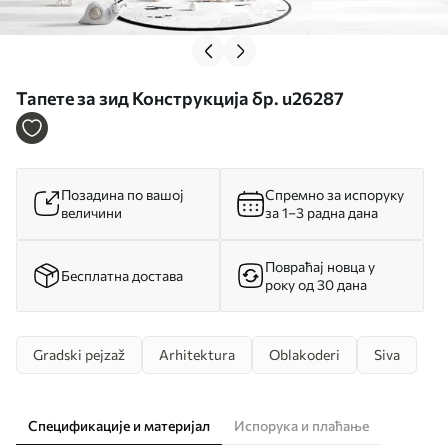
Тапете за зид Конструкција бр. u26287
Позадина по вашој
Спремно за испоруку
величини
за 1–3 радна дана
Повраћај новца у
Бесплатна достава
року од 30 дана
Gradski pejzaž
Arhitektura
Oblakoderi
Siva
Спецификације и материјал
Испорука и плаћање