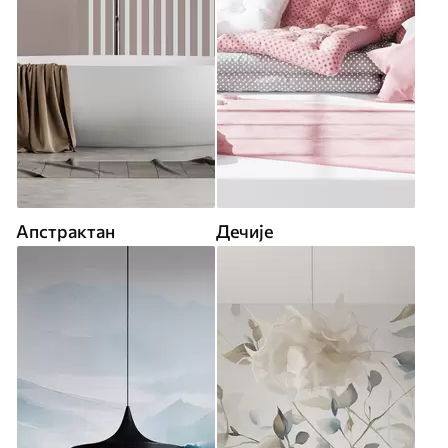
Апстрактан
Дечије