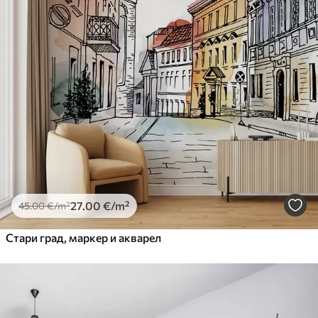
27
.00
€
/m²
45
.00
€
/m²
Стари град, маркер и акварел