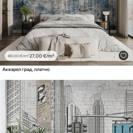
Premium Vinil
65
.00
39
.00
€
/m²
Peel and Stick
81
.67
49
.00
€
/m²
27
.00
€
/m²
45
.00
€
/m²
Акварел град, платно