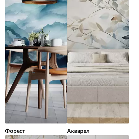
Форест
Акварел