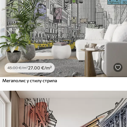
27
.00
€
/m²
45
.00
€
/m²
Мегаполис у стилу стрипа