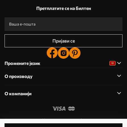
Претплатите се на билтен
Пријави се
Промените језик
О производу
О компанији
Уредите дозволе колачића
© 2011- 2026 Uwalls . Сва права задржана. Управља KLW