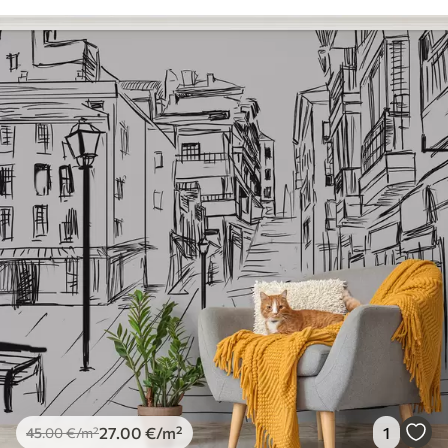
27
.00
€
/m²
1
45
.00
€
/m²