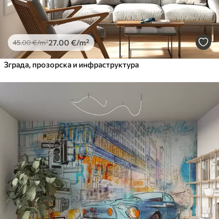
27
.00
€
/m²
45
.00
€
/m²
Зграда, прозорска и инфраструктура