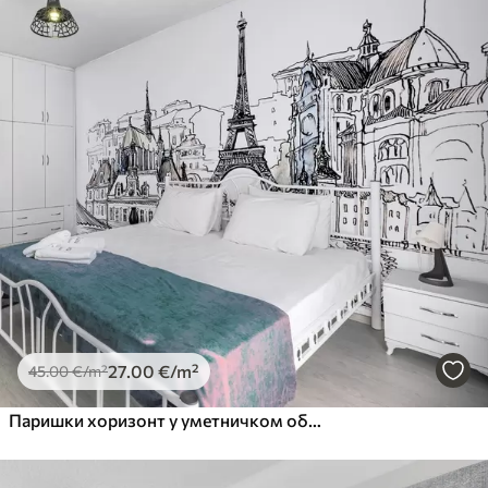
27
.00
€
/m²
45
.00
€
/m²
Паришки хоризонт у уметничком обрису