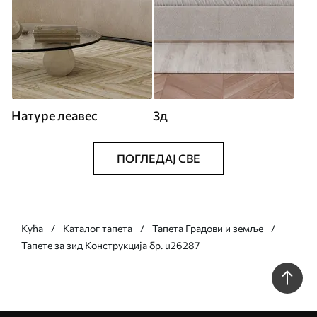
Натуре леавес
3д
ПОГЛЕДАЈ СВЕ
Кућа
Каталог тапета
Тапета Градови и земље
Тапете за зид Конструкција бр. u26287