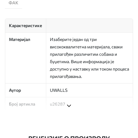
ФАК
Карактеристике
Материјал
Изаберите један од три
висококвалитетна материјала, сваки
прилагођен различитим собама и
буџетима. Више информација је
доступно у наставку или током процеса
прилагођавања.
Аутор
UWALLS
Број артикла
u26287
Производња
Слика се штампа у вашој наведеној
величини, исечена на идентичне траке
ширине до 50 цм.