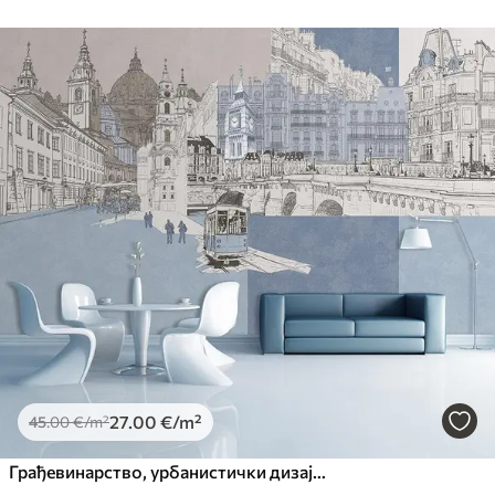
27
.00
€
/m²
45
.00
€
/m²
Грађевинарство, урбанистички дизајн и сликарство