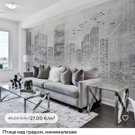
27
.00
€
/m²
45
.00
€
/m²
Птице над градом, минимализам