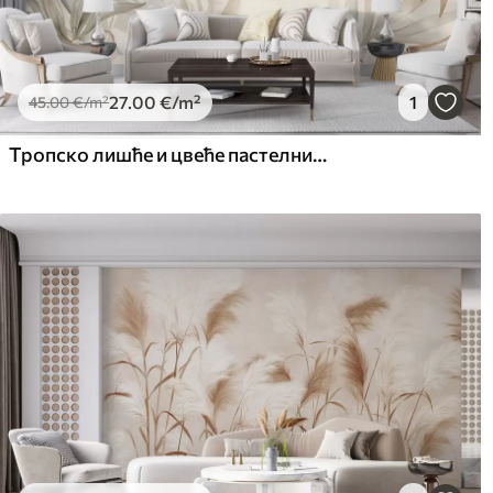
27
.00
€
/m²
1
45
.00
€
/m²
Тропско лишће и цвеће пастелних боја, са светло зеленим, кремастим и суптилним ружичастим