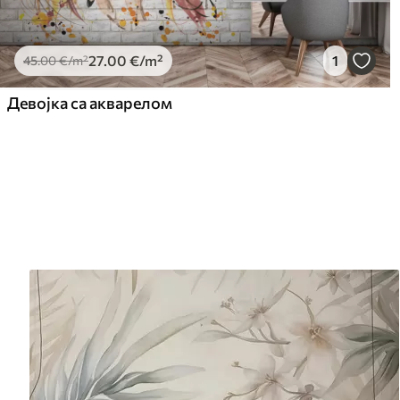
27
.00
€
/m²
1
45
.00
€
/m²
Девојка са акварелом