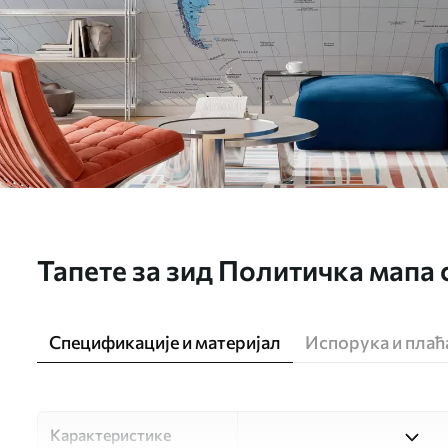
Тапете за зид Политичка мапа с
нијансама плаве на немачком 
Спецификације и материјал
Испорука и пла
Карактеристике