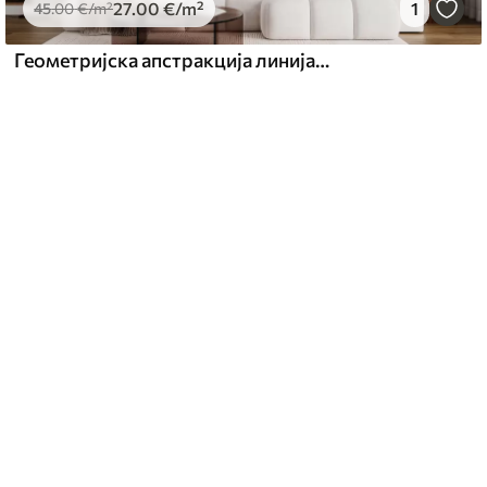
27
.00
€
/m²
1
45
.00
€
/m²
Геометријска апстракција линија и круг минимализам модеран стил