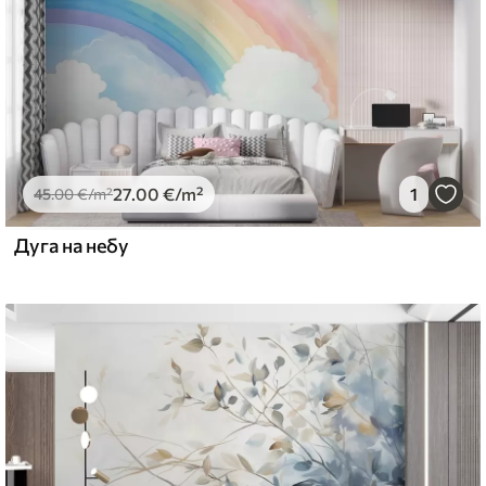
emium
67
34
.00
€
/m²
27
.00
€
/m²
1
l and Stick
45
.00
€
/m²
67
49
.00
€
/m²
Дуга на небу