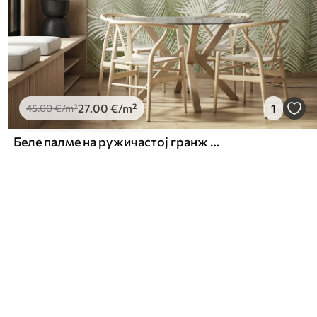
27
.00
€
/m²
1
45
.00
€
/m²
Беле палме на ружичастој гранж позадини. у зеленим бојама