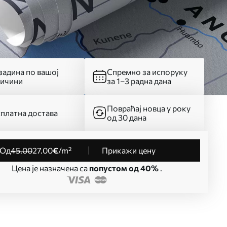
адина по вашој
Спремно за испоруку
личини
за 1–3 радна дана
Повраћај новца у року
платна достава
од 30 дана
од
45
.00
27
.00
€
/m²
Прикажи цену
Цена је назначена са
попустом од 40%
.