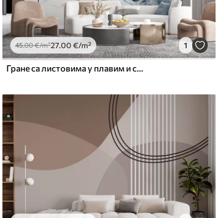
27
.00
€
/m²
1
45
.00
€
/m²
Гране са листовима у плавим и смеђим тоновима, светле позадине, меке и нежне, акварел стил