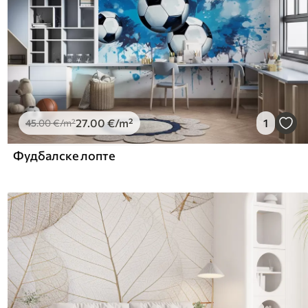
27
.00
€
/m²
1
45
.00
€
/m²
Фудбалске лопте