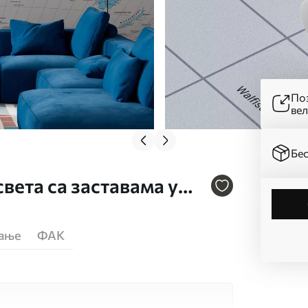
Поз
ве
Бес
вета са заставама у
језику бр. c00004dev3
ћање
ФАК