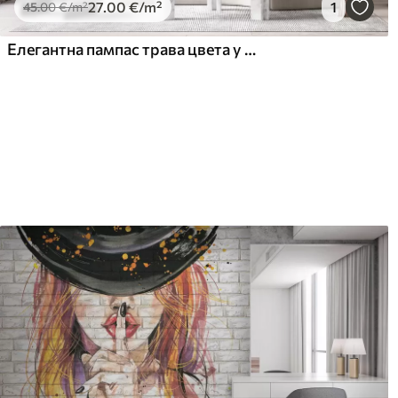
27
.00
€
/m²
1
45
.00
€
/m²
Елегантна пампас трава цвета у меким беж и млечним тоновима