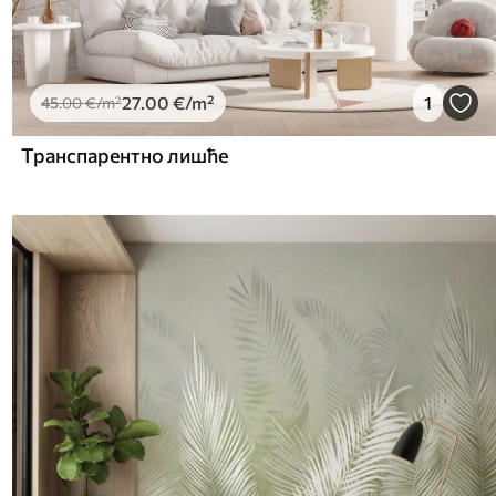
27
.00
€
/m²
1
45
.00
€
/m²
Транспарентно лишће