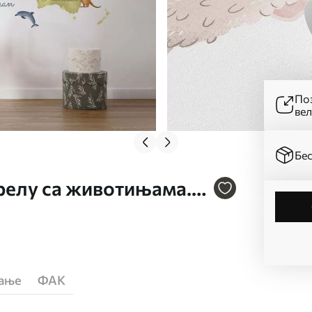
Поз
ве
Бес
арелу са животињама.
. c00012de
ћање
ФАК