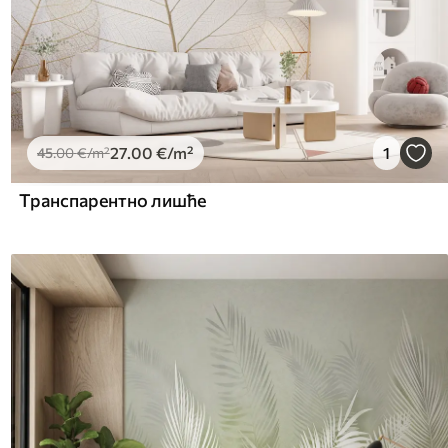
27
.00
€
/m²
1
45
.00
€
/m²
Транспарентно лишће