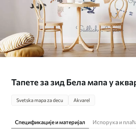
Тапете за зид Бела мапа у акв
Ознаке на немачком језику. бр
Svetska mapa za decu
Akvarel
Спецификације и материјал
Испорука и пла