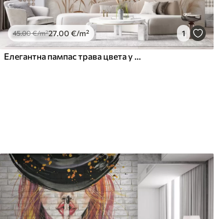
27
.00
€
/m²
1
45
.00
€
/m²
Елегантна пампас трава цвета у меким беж и млечним тоновима