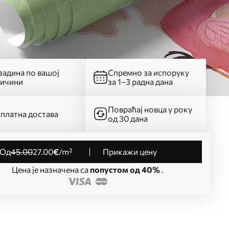
адина по вашој
Спремно за испоруку
личини
за 1–3 радна дана
Повраћај новца у року
платна достава
од 30 дана
од
45
.00
27
.00
€
/m²
Прикажи цену
Цена је назначена са
попустом од 40%
.