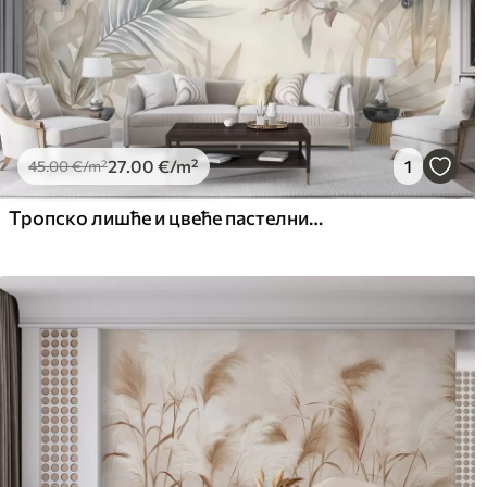
27
.00
€
/m²
1
45
.00
€
/m²
Тропско лишће и цвеће пастелних боја, са светло зеленим, кремастим и суптилним ружичастим