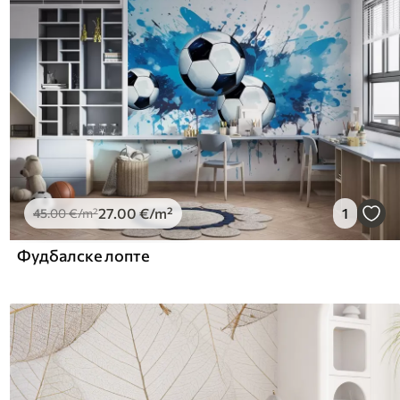
27
.00
€
/m²
1
45
.00
€
/m²
Фудбалске лопте