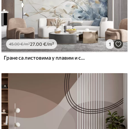
27
.00
€
/m²
1
45
.00
€
/m²
Гране са листовима у плавим и смеђим тоновима, светле позадине, меке и нежне, акварел стил