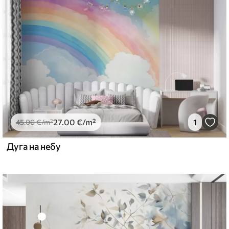
emium
67
34
.00
€
/m²
27
.00
€
/m²
1
l and Stick
45
.00
€
/m²
67
49
.00
€
/m²
Дуга на небу