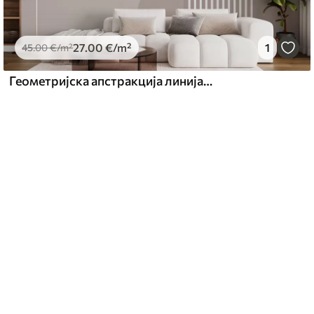
27
.00
€
/m²
1
45
.00
€
/m²
Геометријска апстракција линија и круг минимализам модеран стил