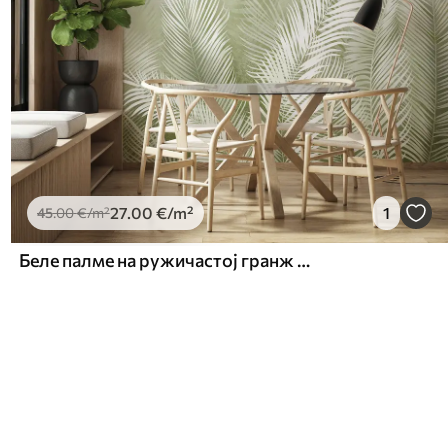
27
.00
€
/m²
1
45
.00
€
/m²
Беле палме на ружичастој гранж позадини. у зеленим бојама