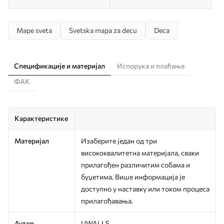
Mape sveta
Svetska mapa za decu
Deca
Спецификације и материјал
Испорука и плаћање
ФАК
Карактеристике
Материјал
Изаберите један од три
висококвалитетна материјала, сваки
прилагођен различитим собама и
буџетима. Више информација је
доступно у наставку или током процеса
прилагођавања.
Аутор
UWALLS