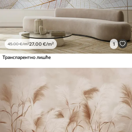
27
.00
€
/m²
1
45
.00
€
/m²
Транспарентно лишће