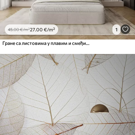
27
.00
€
/m²
1
45
.00
€
/m²
Гране са листовима у плавим и смеђим тоновима, светле позадине, меке и нежне, акварел стил