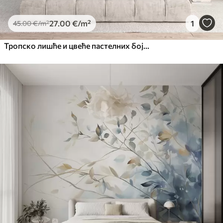
27
.00
€
/m²
1
45
.00
€
/m²
Тропско лишће и цвеће пастелних боја, са светло зеленим, кремастим и суптилним ружичастим