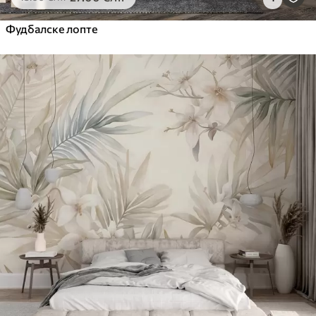
Фудбалске лопте