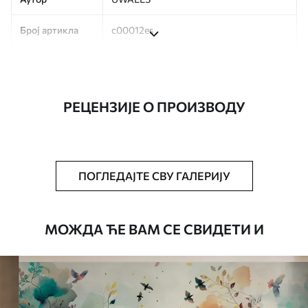
Број артикла
c00012es
Производња
Слика се штампа у вашој наведеној
величини, исечена на идентичне траке
ширине до 50 цм.
РЕЦЕНЗИЈЕ О ПРОИЗВОДУ
Додатно
Можете додати лак и/или лепак за
тапете.
Чишћење
Тапета се може нежно очистити меким
ПОГЛЕДАЈТЕ СВУ ГАЛЕРИЈУ
сунђером. Позадине са завршном
обрадом лакова могу се очистити
водом.
МОЖДА ЋЕ ВАМ СЕ СВИДЕТИ И
Начин примене
Беспрекорна апликација
Доступни материјали