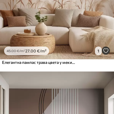
27
.00
€
/m²
1
45
.00
€
/m²
Елегантна пампас трава цвета у меким беж и млечним тоновима