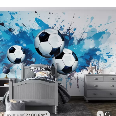
27
.00
€
/m²
1
45
.00
€
/m²