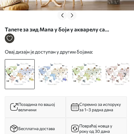
Тапете за зид Мапа у боји у акварелу са
животињама. Ознаке на шпанском. бр. c00012es
Овај дизајн је доступан у другим бојама:
Позадина по вашој
Спремно за испоруку
величини
за 1–3 радна дана
Повраћај новца у
Бесплатна достава
року од 30 дана