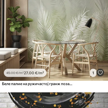
27
.00
€
/m²
1
45
.00
€
/m²
Беле палме на ружичастој гранж позадини. у зеленим бојама