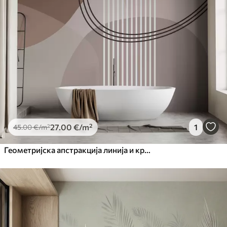
27
.00
€
/m²
1
45
.00
€
/m²
Геометријска апстракција линија и круг минимализам модеран стил