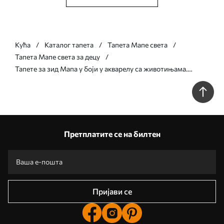
Кућа
Каталог тапета
Тапета Мапе света
Тапета Мапе света за децу
Тапете за зид Мапа у боји у акварелу са животињама.
Ознаке на шпанском. бр. c00012es
Претплатите се на билтен
Пријави се