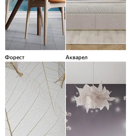
Форест
Акварел