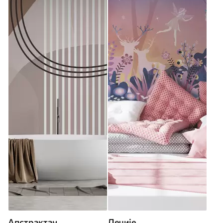
Апстрактан
Дечије