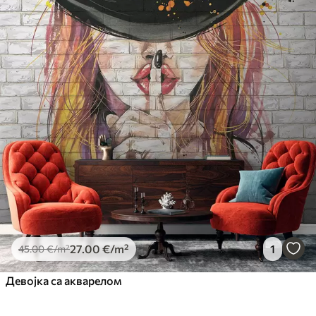
27
.00
€
/m²
1
45
.00
€
/m²
Девојка са акварелом