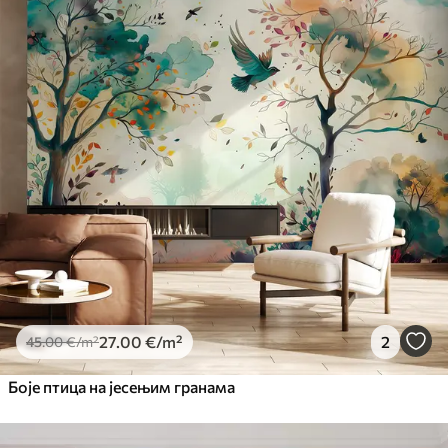
Standard
45
.00
27
.00
€
/m²
Premium
56
.67
34
.00
€
/m²
Premium Vinil
65
.00
39
.00
€
/m²
Peel and Stick
81
.67
49
.00
€
/m²
27
.00
€
/m²
2
45
.00
€
/m²
Боје птица на јесењим гранама