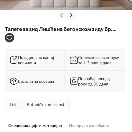
Тапете за зид Лишће на бетонском зиду бр.
w05440
Позадина по вашој
Спремно за испоруку
величини
за 1–3 радна дана
Повраћај новца у
Бесплатна достава
року од 30 дана
List
Botanička umetnost
Спецификације и материјал
Испорука и плаћање