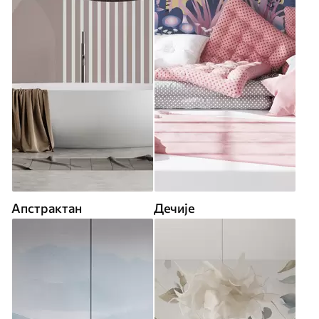
Апстрактан
Дечије