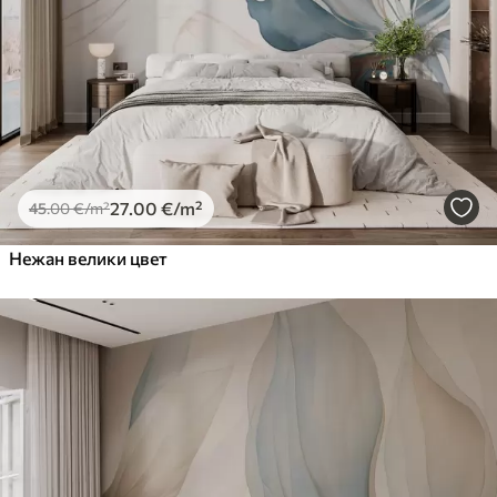
Premium Vinil
65
.00
39
.00
€
/m²
Peel and Stick
81
.67
49
.00
€
/m²
27
.00
€
/m²
45
.00
€
/m²
Нежан велики цвет