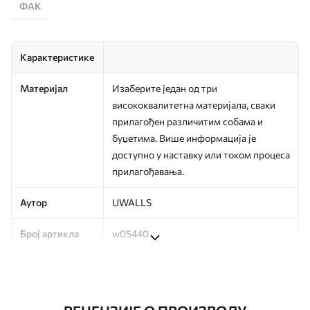
ФАК
Карактеристике
Материјал
Изаберите један од три
висококвалитетна материјала, сваки
прилагођен различитим собама и
буџетима. Више информација је
доступно у наставку или током процеса
прилагођавања.
Аутор
UWALLS
Број артикла
w05440
Производња
Слика се штампа у вашој наведеној
величини, исечена на идентичне траке
ширине до 50 цм.