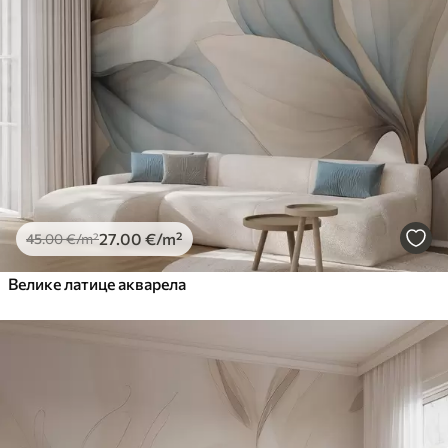
27
.00
€
/m²
45
.00
€
/m²
Велике латице акварела