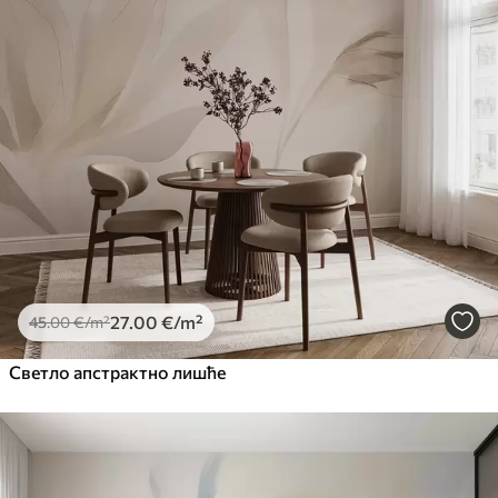
27
.00
€
/m²
45
.00
€
/m²
Светло апстрактно лишће