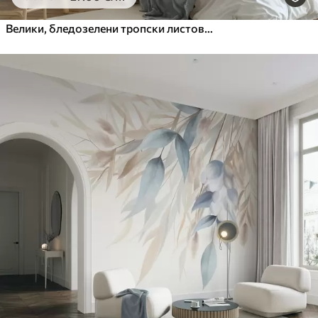
Велики, бледозелени тропски листови са меким, пастелним бојама, текстурирана уметност