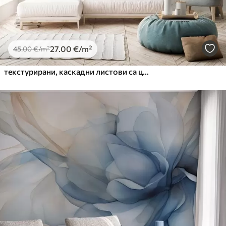
27
.00
€
/m²
45
.00
€
/m²
текстурирани, каскадни листови са цветовима у нијансама тиркизне и беж боје