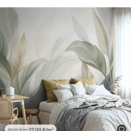
27
.00
€
/m²
45
.00
€
/m²