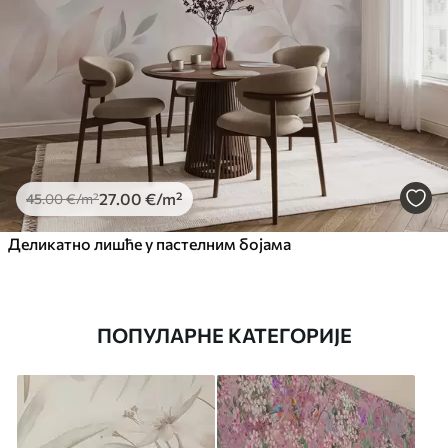
27
.00
€
/m²
45
.00
€
/m²
Деликатно лишће у пастелним бојама
ПОПУЛАРНЕ КАТЕГОРИЈЕ