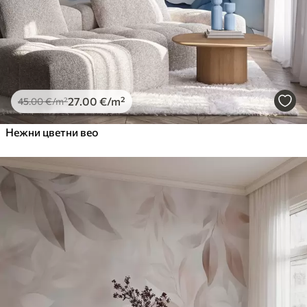
27
.00
€
/m²
45
.00
€
/m²
Нежни цветни вео