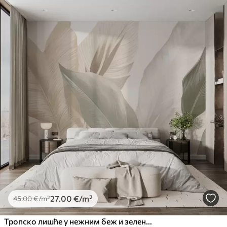
27
.00
€
/m²
45
.00
€
/m²
Тропско лишће у нежним беж и зеленим тоновима, са ефектом акварела и нежним прелазима боја