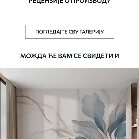
РЕЦЕНЗИЈЕ О ПРОИЗВОДУ
Додатно
Можете додати лак и/или лепак за
тапете.
Чишћење
Тапета се може нежно очистити меким
ПОГЛЕДАЈТЕ СВУ ГАЛЕРИЈУ
сунђером. Позадине са завршном
обрадом лакова могу се очистити
водом.
МОЖДА ЋЕ ВАМ СЕ СВИДЕТИ И
Начин примене
Беспрекорна апликација
Доступни материјали
Standard
45
.00
27
.00
€
/m²
Premium
56
.67
34
.00
€
/m²