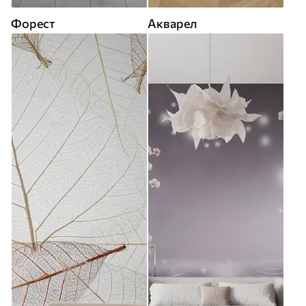
Форест
Акварел