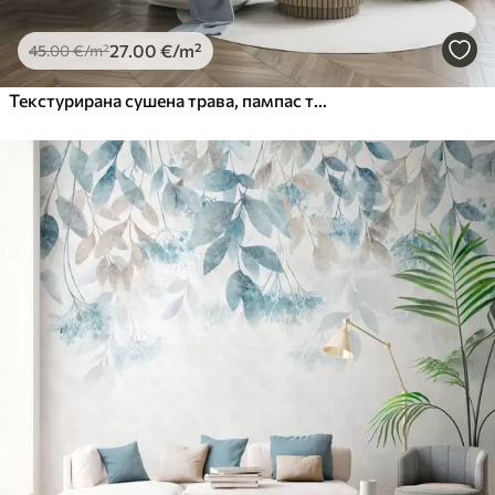
27
.00
€
/m²
45
.00
€
/m²
Текстурирана сушена трава, пампас трава и плаво лишће, осликано у меком, акварел стилу