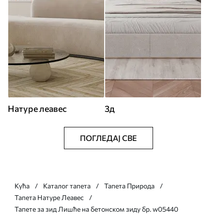
Натуре леавес
3д
ПОГЛЕДАЈ СВЕ
Кућа
Каталог тапета
Тапета Природа
Тапета Натуре Леавес
Тапете за зид Лишће на бетонском зиду бр. w05440