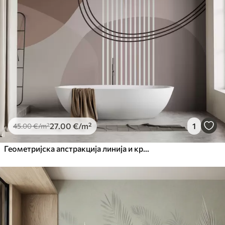
27
.00
€
/m²
1
45
.00
€
/m²
Геометријска апстракција линија и круг минимализам модеран стил