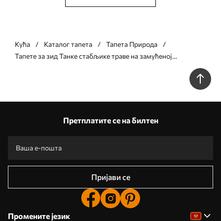
Кућа
Каталог тапета
Тапета Природа
Тапете за зид Танке стабљике траве на замућеној
природној позадини бр. w05534v1
Претплатите се на билтен
Пријави се
Промените језик