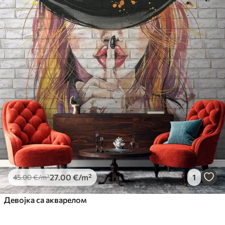
27
.00
€
/m²
1
45
.00
€
/m²
Девојка са акварелом