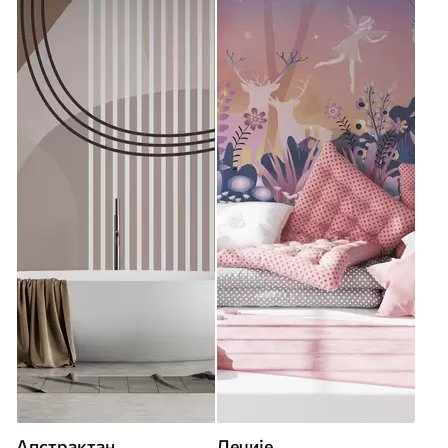
Апстрактан
Дечије