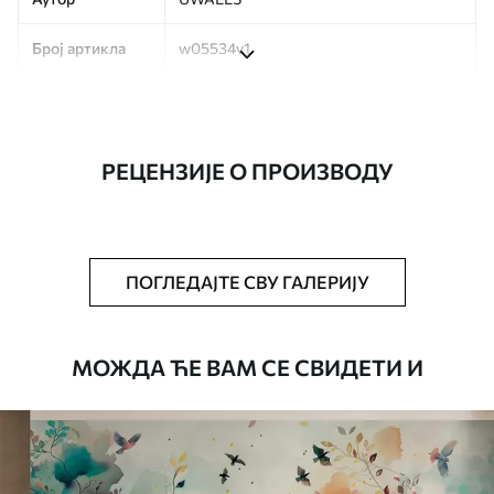
Број артикла
w05534v1
Производња
Слика се штампа у вашој наведеној
величини, исечена на идентичне траке
ширине до 50 цм.
РЕЦЕНЗИЈЕ О ПРОИЗВОДУ
Додатно
Можете додати лак и/или лепак за
тапете.
Чишћење
Тапета се може нежно очистити меким
ПОГЛЕДАЈТЕ СВУ ГАЛЕРИЈУ
сунђером. Позадине са завршном
обрадом лакова могу се очистити
водом.
МОЖДА ЋЕ ВАМ СЕ СВИДЕТИ И
Начин примене
Беспрекорна апликација
Доступни материјали