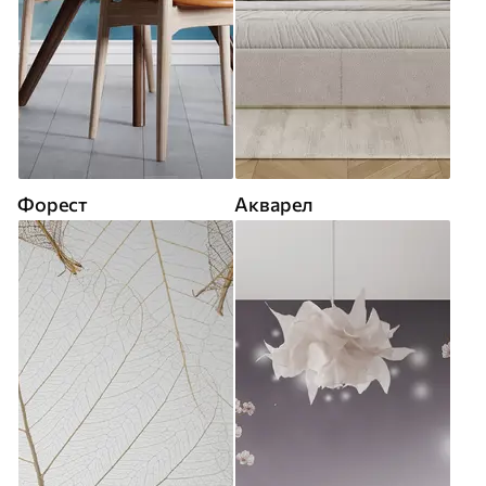
Форест
Акварел