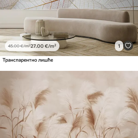
27
.00
€
/m²
1
45
.00
€
/m²
Транспарентно лишће