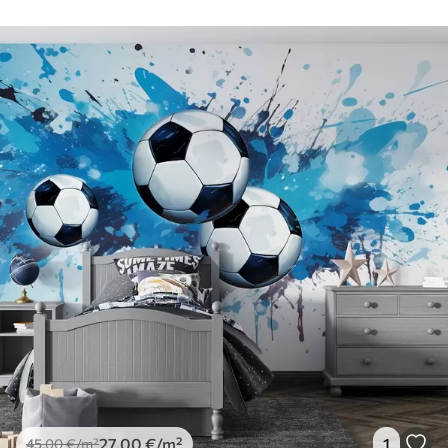
27
.00
€
/m²
1
45
.00
€
/m²