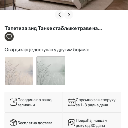
Тапете за зид Танке стабљике траве на
замућеној природној позадини бр. w05534v1
Овај дизајн је доступан у другим бојама:
Позадина по вашој
Спремно за испоруку
величини
за 1–3 радна дана
Повраћај новца у
Бесплатна достава
року од 30 дана