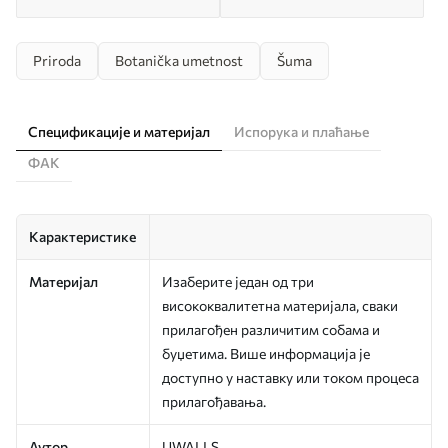
Priroda
Botanička umetnost
Šuma
Спецификације и материјал
Испорука и плаћање
ФАК
Карактеристике
Материјал
Изаберите један од три
висококвалитетна материјала, сваки
прилагођен различитим собама и
буџетима. Више информација је
доступно у наставку или током процеса
прилагођавања.
Аутор
UWALLS