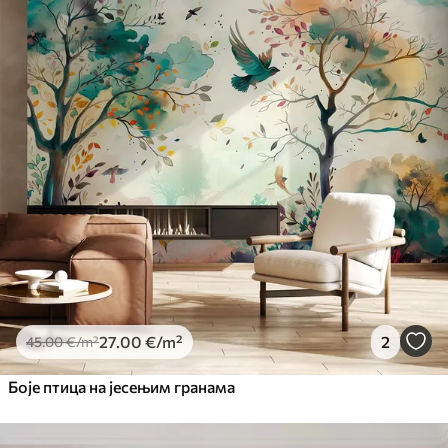
Standard
45
.00
27
.00
€
/m²
Premium
56
.67
34
.00
€
/m²
Premium Vinil
65
.00
39
.00
€
/m²
Peel and Stick
81
.67
49
.00
€
/m²
27
.00
€
/m²
2
45
.00
€
/m²
Боје птица на јесењим гранама