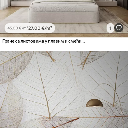
27
.00
€
/m²
1
45
.00
€
/m²
Гране са листовима у плавим и смеђим тоновима, светле позадине, меке и нежне, акварел стил