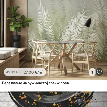
27
.00
€
/m²
1
45
.00
€
/m²
Беле палме на ружичастој гранж позадини. у зеленим бојама