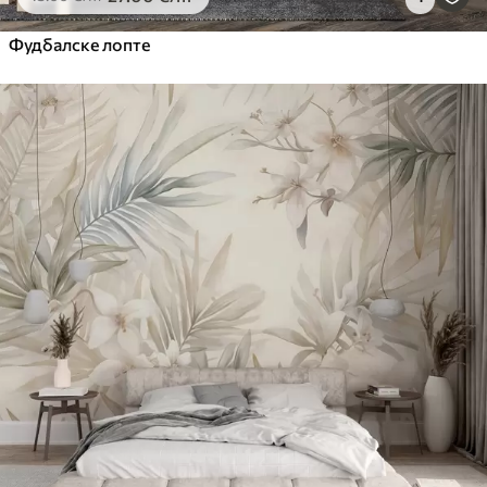
Фудбалске лопте