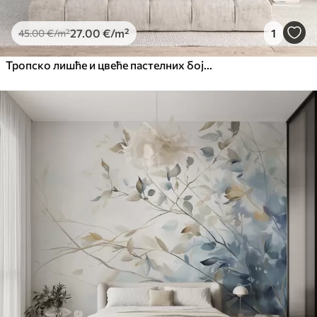
27
.00
€
/m²
1
45
.00
€
/m²
Тропско лишће и цвеће пастелних боја, са светло зеленим, кремастим и суптилним ружичастим