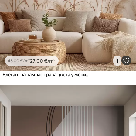
27
.00
€
/m²
1
45
.00
€
/m²
Елегантна пампас трава цвета у меким беж и млечним тоновима