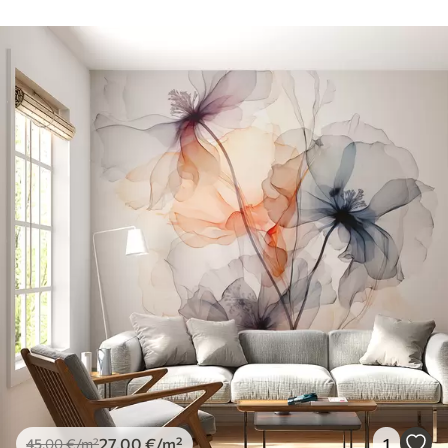
27
.00
€
/m²
1
45
.00
€
/m²