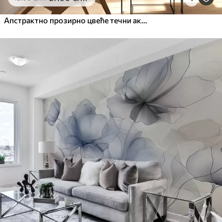
Апстрактно прозирно цвеће течни акварел