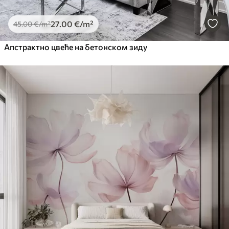
27
.00
€
/m²
45
.00
€
/m²
Апстрактно цвеће на бетонском зиду