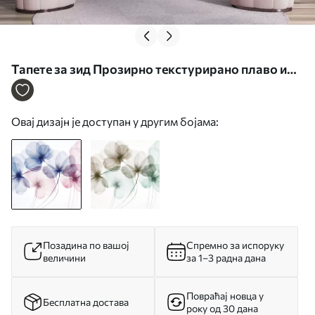
Тапете за зид Прозирно текстурирано плаво и
ружичасто цвеће на светлој позадини, нежне
латице се преклапају бр. w09892
Овај дизајн је доступан у другим бојама:
Позадина по вашој
Спремно за испоруку
величини
за 1–3 радна дана
Повраћај новца у
Бесплатна достава
року од 30 дана