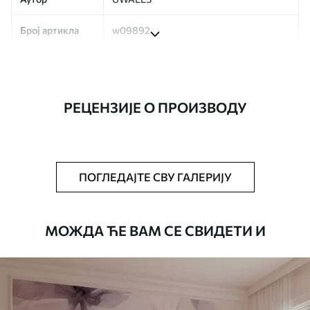
Број артикла
w09892
Производња
Слика се штампа у вашој наведеној
величини, исечена на идентичне траке
ширине до 50 цм.
РЕЦЕНЗИЈЕ О ПРОИЗВОДУ
Додатно
Можете додати лак и/или лепак за
тапете.
Чишћење
Тапета се може нежно очистити меким
ПОГЛЕДАЈТЕ СВУ ГАЛЕРИЈУ
сунђером. Позадине са завршном
обрадом лакова могу се очистити
водом.
МОЖДА ЋЕ ВАМ СЕ СВИДЕТИ И
Начин примене
Беспрекорна апликација
Доступни материјали