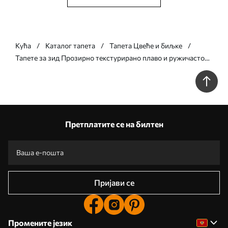
Кућа
Каталог тапета
Тапета Цвеће и биљке
Тапете за зид Прозирно текстурирано плаво и ружичасто
цвеће на светлој позадини, нежне латице се преклапају бр.
w09892
Претплатите се на билтен
Пријави се
Промените језик