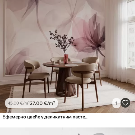
Standard
45
.00
27
.00
€
/m²
Premium
56
.67
34
.00
€
/m²
Premium Vinil
65
.00
39
.00
€
/m²
Peel and Stick
81
.67
49
.00
€
/m²
27
.00
€
/m²
1
45
.00
€
/m²
Ефемерно цвеће у деликатним пастелним бојама