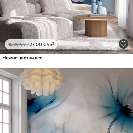
27
.00
€
/m²
45
.00
€
/m²
Нежни цветни вео