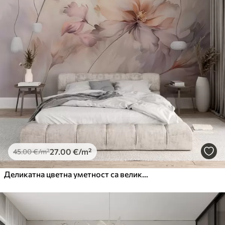
27
.00
€
/m²
45
.00
€
/m²
Деликатна цветна уметност са великим цветовима пастелних боја са прозирним латицама, меким стабљикама и нежном дифузном позадином