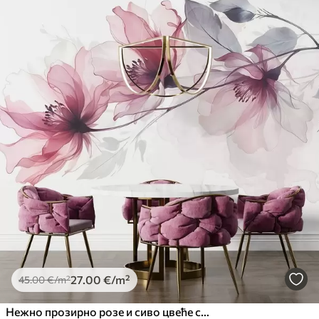
27
.00
€
/m²
45
.00
€
/m²
Нежно прозирно розе и сиво цвеће са меким, замућеним латицама на белој позадини