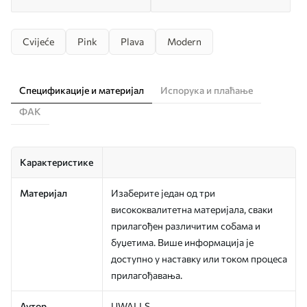
Cvijeće
Pink
Plava
Modern
Спецификације и материјал
Испорука и плаћање
ФАК
Карактеристике
Материјал
Изаберите један од три
висококвалитетна материјала, сваки
прилагођен различитим собама и
буџетима. Више информација је
доступно у наставку или током процеса
прилагођавања.
Аутор
UWALLS