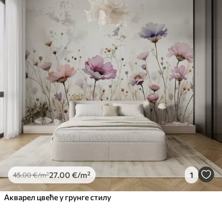
27
.00
€
/m²
1
45
.00
€
/m²
Акварел цвеће у грунге стилу