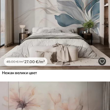
27
.00
€
/m²
45
.00
€
/m²
Нежан велики цвет