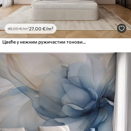
27
.00
€
/m²
45
.00
€
/m²
Цвеће у нежним ружичастим тоновима