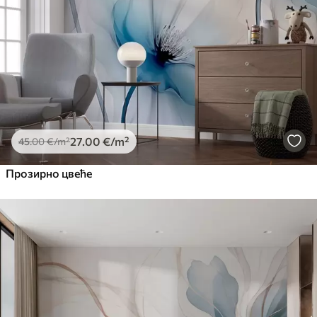
27
.00
€
/m²
45
.00
€
/m²
Прозирно цвеће