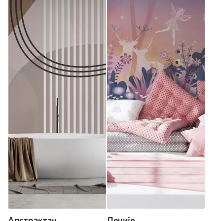
Апстрактан
Дечије