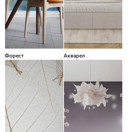
Форест
Акварел