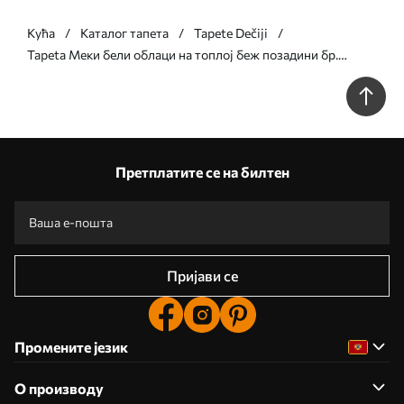
Кућа
Каталог тапета
Tapete Dečiji
Tapeta Меки бели облаци на топлој беж позадини бр.
a00442
Претплатите се на билтен
Пријави се
Промените језик
О производу