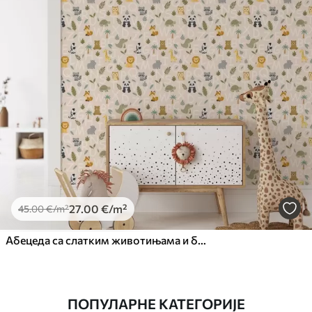
27
.00
€
/m²
45
.00
€
/m²
Абецеда са слатким животињама и биљкама за децу
ПОПУЛАРНЕ КАТЕГОРИЈЕ