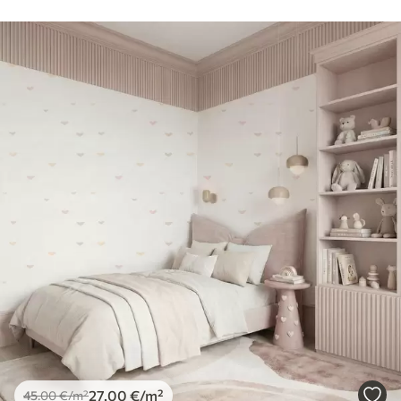
27
.00
€
/m²
45
.00
€
/m²