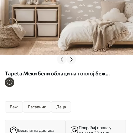
Tapeta Меки бели облаци на топлој беж
позадини бр. a00442
Беж
Расадник
Деца
Повраћај новца у
Бесплатна достава
року од 30 дана