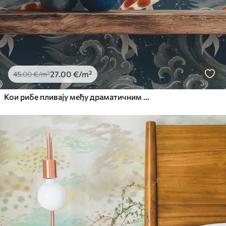
27
.00
€
/m²
45
.00
€
/m²
Кои рибе пливају међу драматичним океанским таласима