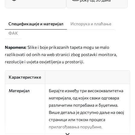
Спецификације и материјал
Испорука и плаћање
ФАК
Napomena:
Slike i boje prikazanih tapeta mogu se malo
razlikovati od onih na web stranici zbog postavki monitora,
rezolucije i uvjeta osvjetljenja u prostoriji.
Карактеристике
Материјал
Бирајте између три висококвалитетна
материјала, од којих сваки одговара
различитим потребама и буџетима.
Више детаља је доступно даље на овој
страници или током процеса
прилагођавања поруџбине.