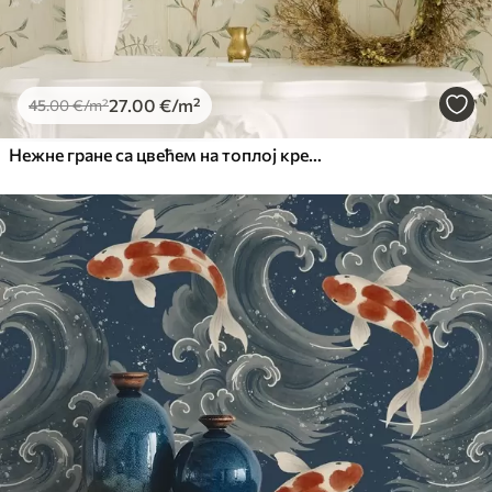
27
.00
€
/m²
45
.00
€
/m²
Нежне гране са цвећем на топлој кремастој позадини