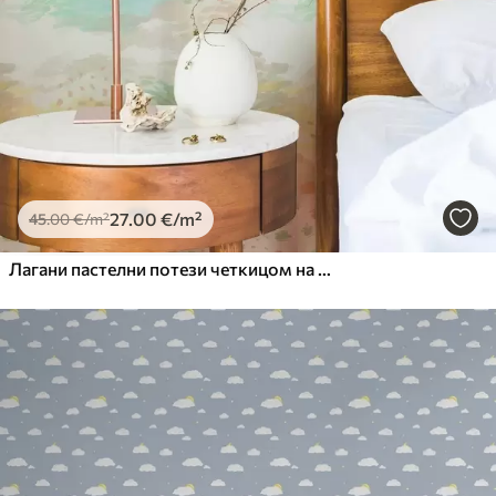
27
.00
€
/m²
45
.00
€
/m²
Лагани пастелни потези четкицом на скоро белој позадини