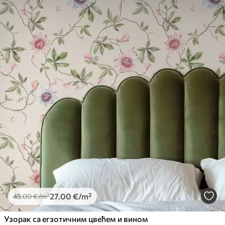
27
.00
€
/m²
45
.00
€
/m²
Узорак са егзотичним цвећем и вином