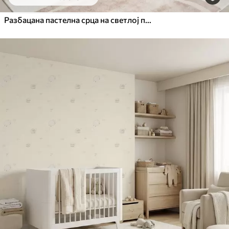
Разбацана пастелна срца на светлој позадини