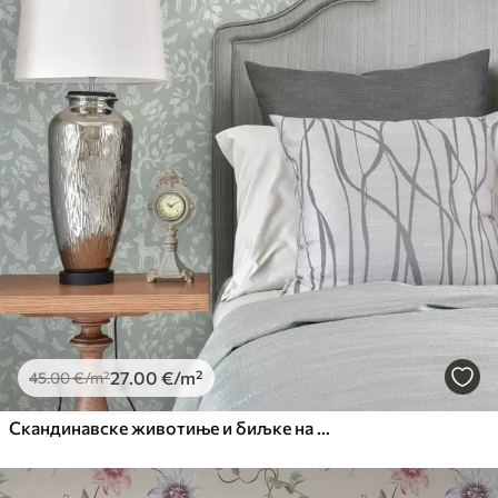
27
.00
€
/m²
45
.00
€
/m²
Скандинавске животиње и биљке на позадини менте