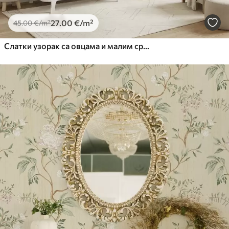
27
.00
€
/m²
45
.00
€
/m²
Слатки узорак са овцама и малим срцима