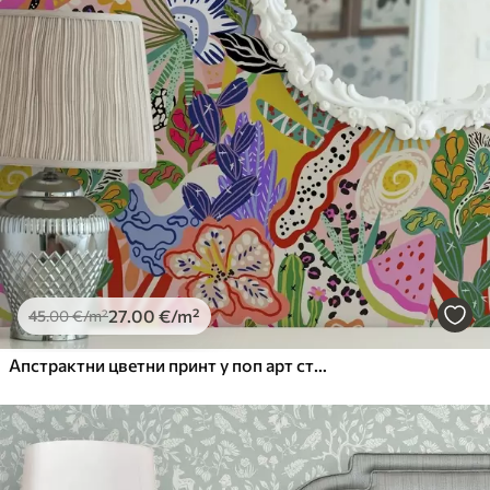
Доступни материјали
Standard
45
.00
27
.00
€
/m²
Premium
56
.67
34
.00
€
/m²
Premium Vinil
27
.00
€
/m²
45
.00
€
/m²
65
.00
39
.00
€
/m²
Апстрактни цветни принт у поп арт стилу