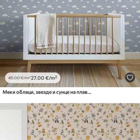
27
.00
€
/m²
45
.00
€
/m²
Меки облаци, звезде и сунце на плавој позадини