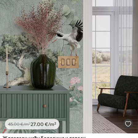
27
.00
€
/m²
45
.00
€
/m²
Ждралови међу боровима и лотосима на мирној зеленој позадини