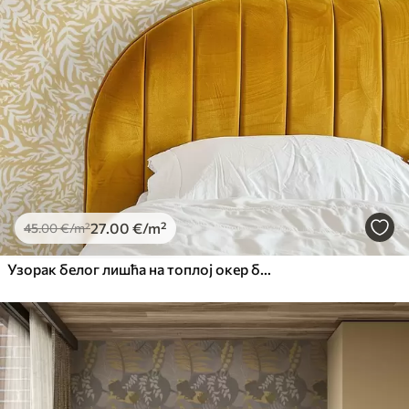
27
.00
€
/m²
45
.00
€
/m²
Узорак белог лишћа на топлој окер боји, вртложни ритам