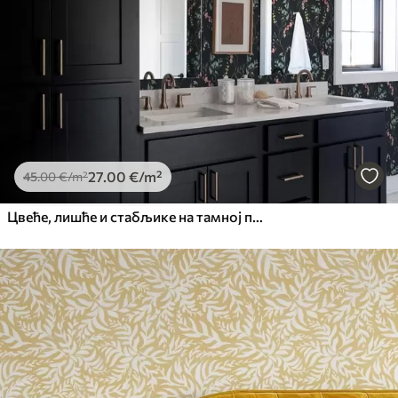
27
.00
€
/m²
45
.00
€
/m²
Цвеће, лишће и стабљике на тамној позадини