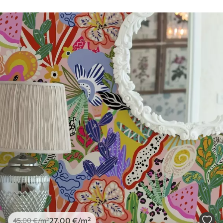
Чишћење
Тапета се може нежно очистити меким
сунђером. Позадине са завршном
обрадом лакова могу се очистити
водом.
Метод примене
Беспрекорна апликација
Доступни материјали
Standard
45
.00
27
.00
€
/m²
Premium
56
.67
34
.00
€
/m²
Premium Vinil
27
.00
€
/m²
45
.00
€
/m²