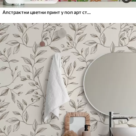
65
.00
39
.00
€
/m²
Апстрактни цветни принт у поп арт стилу