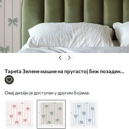
Tapeta Зелене машне на пругастој беж позадини
бр. a01162v1
Овај дизајн је доступан у другим бојама: