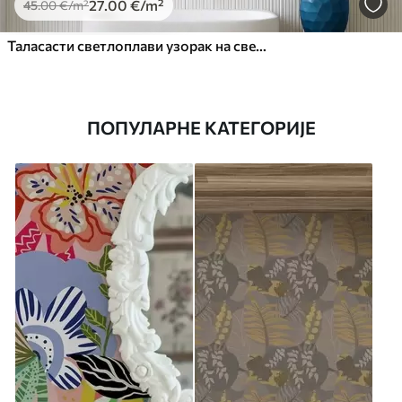
27
.00
€
/m²
45
.00
€
/m²
Таласасти светлоплави узорак на светлој позадини
ПОПУЛАРНЕ КАТЕГОРИЈЕ