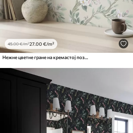
27
.00
€
/m²
45
.00
€
/m²
Нежне цветне гране на кремастој позадини, пастелне боје