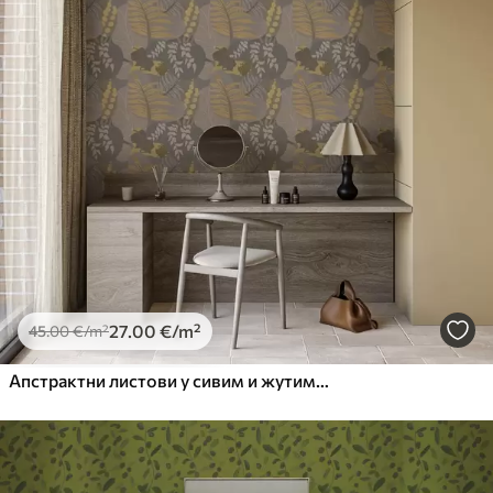
27
.00
€
/m²
45
.00
€
/m²
Апстрактни листови у сивим и жутим тоновима