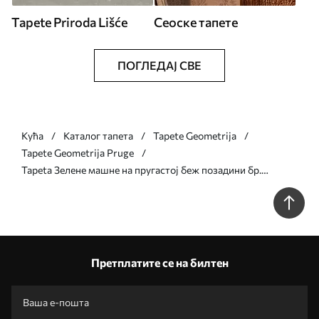
Tapete Priroda Lišće
Сеоске тапете
ПОГЛЕДАЈ СВЕ
Кућа
Каталог тапета
Tapete Geometrija
Tapete Geometrija Pruge
Tapeta Зелене машне на пругастој беж позадини бр.
a01162v1
Претплатите се на билтен