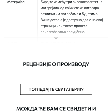
Материјал
Бирајте између три висококвалитетна
материјала, од којих сваки одговара
различитим потребама и буџетима.
Више детаља је доступно даље на овој
страници или током процеса
прилагођавања поруџбине.
Аутор
Дизајн студио Uwalls
Број артикла
a01162v1
РЕЦЕНЗИЈЕ О ПРОИЗВОДУ
Финисхинг
Полу-мат.
Производња
Слика се штампа у вашој наведеној
величини, исечена на идентичне траке
ширине до 50 цм.
ПОГЛЕДАЈТЕ СВУ ГАЛЕРИЈУ
Додатне опције
Можете додати лак и/или лепак за
тапете.
МОЖДА ЋЕ ВАМ СЕ СВИДЕТИ И