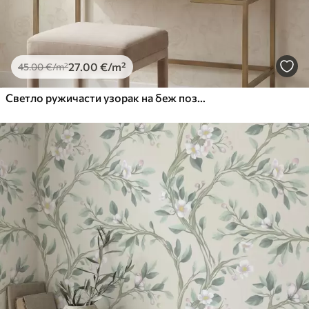
27
.00
€
/m²
45
.00
€
/m²
Светло ружичасти узорак на беж позадини