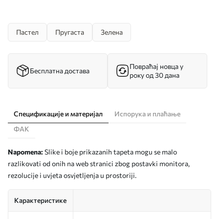
Пастел
Пругаста
Зелена
Повраћај новца у
Бесплатна достава
року од 30 дана
Спецификације и материјал
Испорука и плаћање
ФАК
Napomena:
Slike i boje prikazanih tapeta mogu se malo
razlikovati od onih na web stranici zbog postavki monitora,
rezolucije i uvjeta osvjetljenja u prostoriji.
Карактеристике