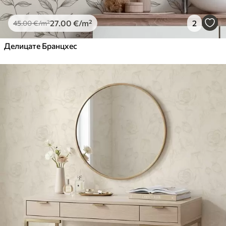
27
.00
€
/m²
2
45
.00
€
/m²
Делицате Бранцхес