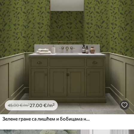
27
.00
€
/m²
45
.00
€
/m²
Зелене гране са лишћем и бобицама на маслини