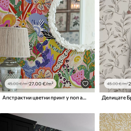
Доступни материјали
Standard
Premium
45
.00
56
.67
27
.00
€
/m²
34
.00
€
/m²
27
.00
€
/m²
2
45
.00
€
/m²
45
.00
€
/m²
Апстрактни цветни принт у поп арт стилу
Делицате Б