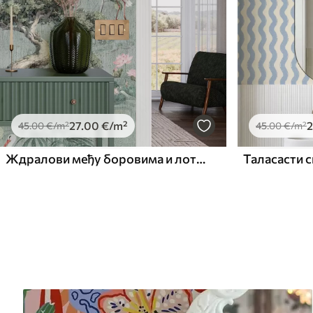
27
.00
€
/m²
2
45
.00
€
/m²
45
.00
€
/m²
Ждралови међу боровима и лотосима на мирној зеленој позадини