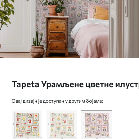
Tapeta Урамљене цветне илуст
тоновима бр. a01173v2
Овај дизајн је доступан у другим бојама: