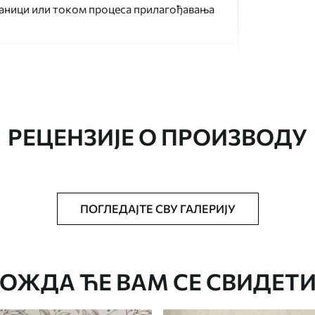
раници или током процеса прилагођавања
РЕЦЕНЗИЈЕ О ПРОИЗВОДУ
аведеној величини, исечена на идентичне
ПОГЛЕДАЈТЕ СВУ ГАЛЕРИЈУ
епак за тапете.
стити меким сунђером. Позадине са
могу се очистити водом.
ОЖДА ЋЕ ВАМ СЕ СВИДЕТИ