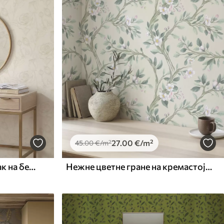
27
.00
€
/m²
45
.00
€
/m²
Светло ружичасти узорак на беж позадини
Нежне цветне гране на кремастој позадини, пастелне боје