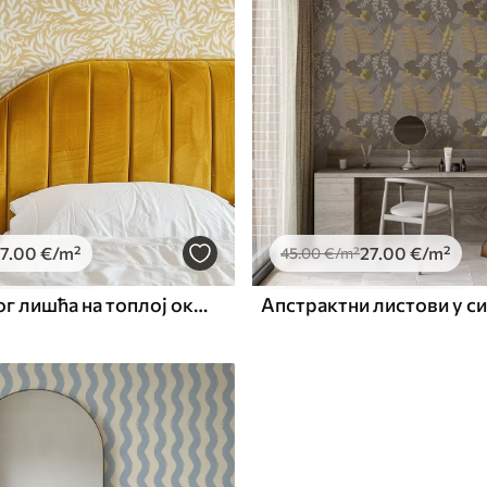
7
.00
€
/m²
27
.00
€
/m²
45
.00
€
/m²
Узорак белог лишћа на топлој окер боји, вртложни ритам