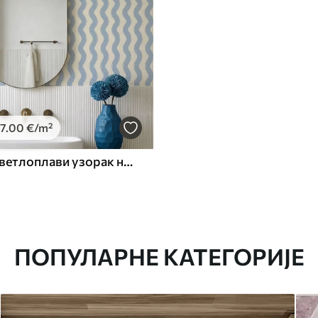
7
.00
€
/m²
Таласасти светлоплави узорак на светлој позадини
ПОПУЛАРНЕ КАТЕГОРИЈЕ