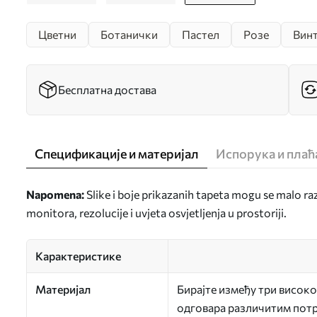
Цветни
Ботанички
Пастел
Розе
Винт
Бесплатна достава
Спецификације и материјал
Испорука и пла
Napomena:
Slike i boje prikazanih tapeta mogu se malo ra
monitora, rezolucije i uvjeta osvjetljenja u prostoriji.
Карактеристике
Материјал
Бирајте између три високо
одговара различитим потр