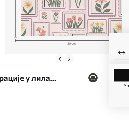
рације у лила
Ун