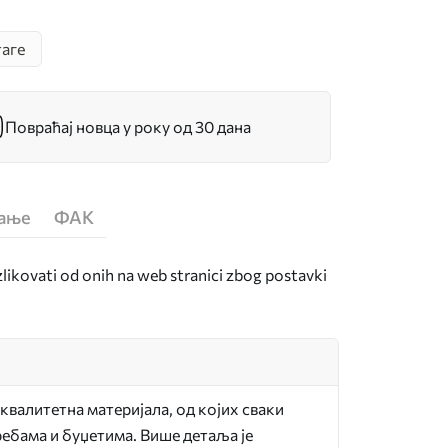
аге
Повраћај новца у року од 30 дана
ћање
ФАК
zlikovati od onih na web stranici zbog postavki
квалитетна материјала, од којих сваки
ебама и буџетима. Више детаља је