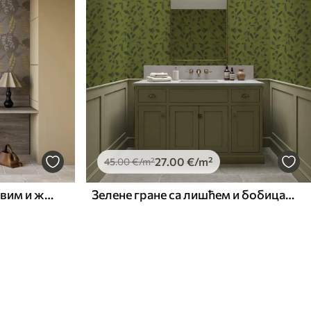
27
.00
€
/m²
45
.00
€
/m²
Апстрактни листови у сивим и жутим тоновима
Зелене гране са лишћем и бобицама на маслини