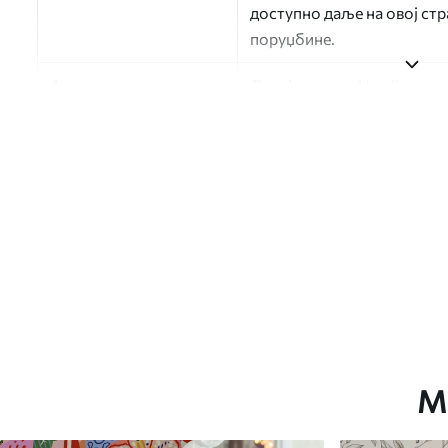
доступно даље на овој ст
поруџбине.
Аутор
Дизајн студио Uwalls
Број артикла
a01173v2
Финисхинг
Полу-мат.
Производња
Слика се штампа у вашој н
траке ширине до 50 цм.
Додатне опције
Можете додати лак и/или л
Чишћење
Тапета се може нежно очи
завршном обрадом лакова 
М
Метод примене
Беспрекорна апликација