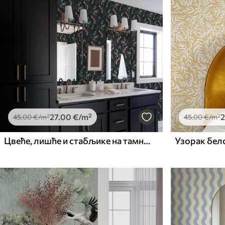
27
.00
€
/m²
2
45
.00
€
/m²
45
.00
€
/m²
Цвеће, лишће и стабљике на тамној позадини