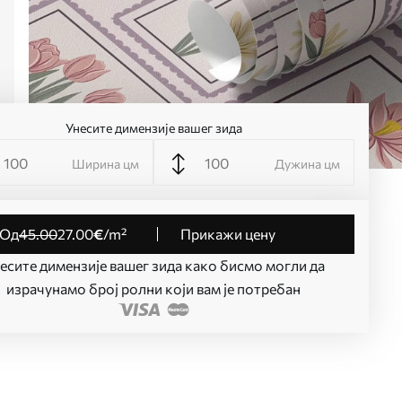
Унесите димензије вашег зида
Ширина цм
Дужина цм
од
45
.00
27
.00
€
/m²
Прикажи цену
есите димензије вашег зида како бисмо могли да
израчунамо број ролни који вам је потребан