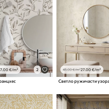
Premium Vinil
65
.00
39
.00
€
/m²
7
.00
€
/m²
2
27
.00
€
/m²
45
.00
€
/m²
ранцхес