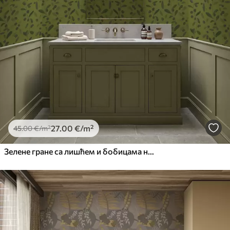
27
.00
€
/m²
45
.00
€
/m²
Зелене гране са лишћем и бобицама на маслини