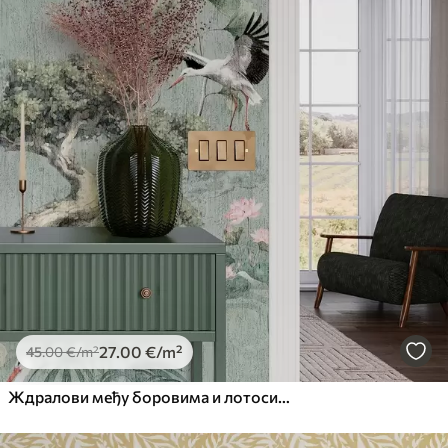
27
.00
€
/m²
45
.00
€
/m²
Ждралови међу боровима и лотосима на мирној зеленој позадини