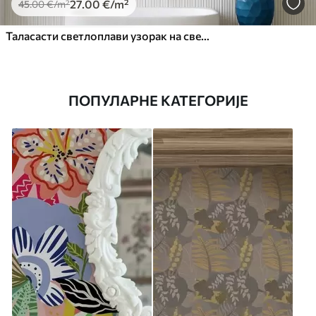
27
.00
€
/m²
45
.00
€
/m²
Таласасти светлоплави узорак на светлој позадини
ПОПУЛАРНЕ КАТЕГОРИЈЕ