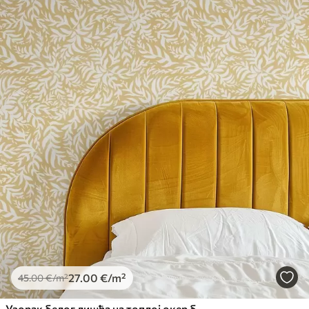
27
.00
€
/m²
45
.00
€
/m²
Узорак белог лишћа на топлој окер боји, вртложни ритам