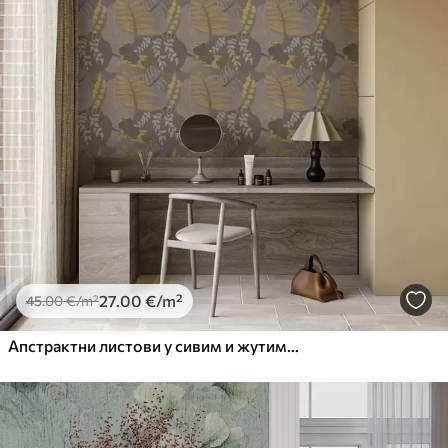
27
.00
€
/m²
45
.00
€
/m²
Апстрактни листови у сивим и жутим тоновима