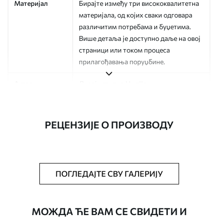
Материјал
Бирајте између три висококвалитетна
материјала, од којих сваки одговара
различитим потребама и буџетима.
Више детаља је доступно даље на овој
страници или током процеса
прилагођавања поруџбине.
Аутор
Дизајн студио Uwalls
Број артикла
a01180v3
РЕЦЕНЗИЈЕ О ПРОИЗВОДУ
Финисхинг
Полу-мат.
Производња
Слика се штампа у вашој наведеној
величини, исечена на идентичне траке
ширине до 50 цм.
ПОГЛЕДАЈТЕ СВУ ГАЛЕРИЈУ
Додатне опције
Можете додати лак и/или лепак за
тапете.
МОЖДА ЋЕ ВАМ СЕ СВИДЕТИ И