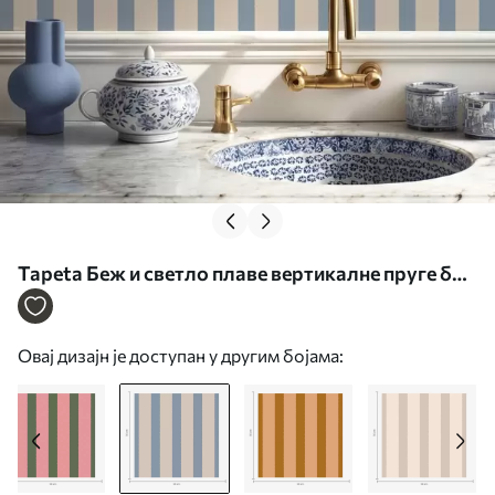
Tapeta Беж и светло плаве вертикалне пруге бр.
a01180v3
Овај дизајн је доступан у другим бојама: