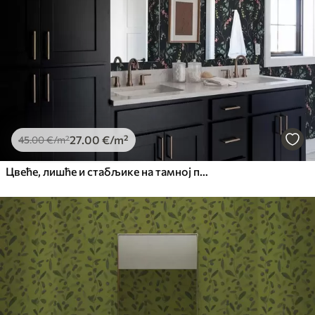
27
.00
€
/m²
45
.00
€
/m²
Цвеће, лишће и стабљике на тамној позадини