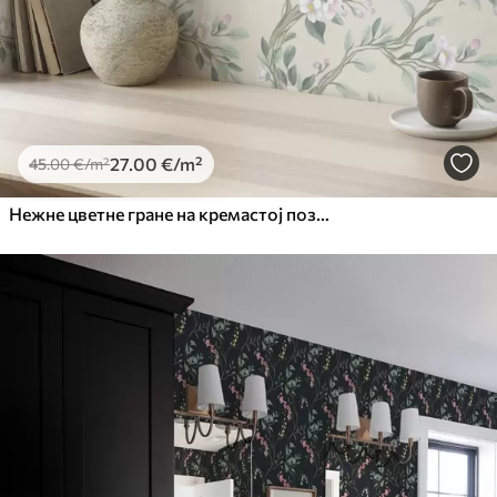
27
.00
€
/m²
45
.00
€
/m²
Нежне цветне гране на кремастој позадини, пастелне боје