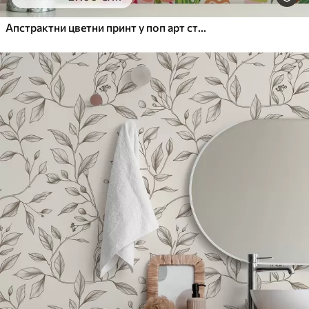
65
.00
39
.00
€
/m²
Апстрактни цветни принт у поп арт стилу