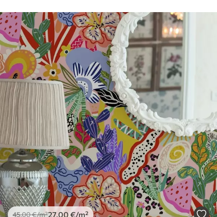
Чишћење
Тапета се може нежно очистити меким
сунђером. Позадине са завршном
обрадом лакова могу се очистити
водом.
Метод примене
Беспрекорна апликација
Доступни материјали
Standard
45
.00
27
.00
€
/m²
Premium
56
.67
34
.00
€
/m²
Premium Vinil
27
.00
€
/m²
45
.00
€
/m²