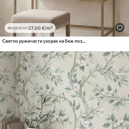
27
.00
€
/m²
45
.00
€
/m²
Светло ружичасти узорак на беж позадини