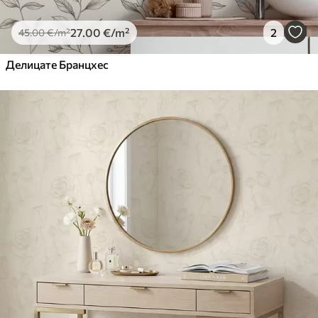
27
.00
€
/m²
2
45
.00
€
/m²
Делицате Бранцхес