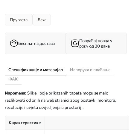
Пругаста
Беж
Повраћај новца у
Бесплатна достава
року од 30 дана
Спецификације и материјал
Испорука и плаћање
ФАК
Napomena:
Slike i boje prikazanih tapeta mogu se malo
razlikovati od onih na web stranici zbog postavki monitora,
rezolucije i uvjeta osvjetljenja u prostoriji.
Карактеристике