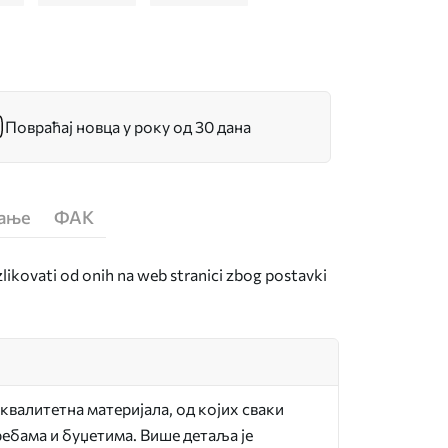
Повраћај новца у року од 30 дана
ћање
ФАК
zlikovati od onih na web stranici zbog postavki
квалитетна материјала, од којих сваки
ебама и буџетима. Више детаља је