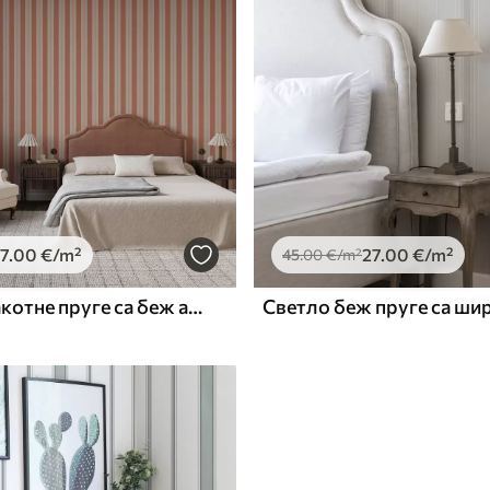
7
.00
€
/m²
27
.00
€
/m²
45
.00
€
/m²
Светле теракотне пруге са беж акцентима