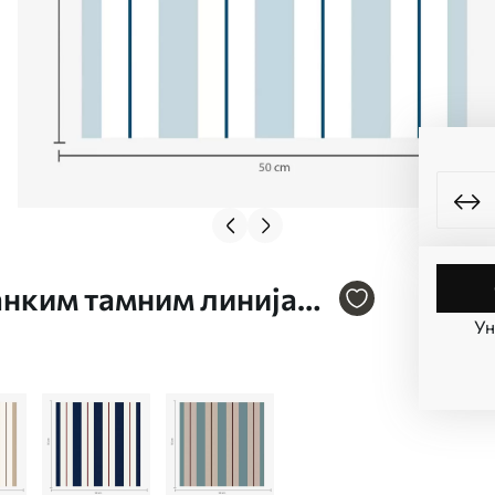
танким тамним линијама
Ун