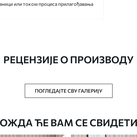
раници или током процеса прилагођавања
РЕЦЕНЗИЈЕ О ПРОИЗВОДУ
аведеној величини, исечена на идентичне
ПОГЛЕДАЈТЕ СВУ ГАЛЕРИЈУ
епак за тапете.
стити меким сунђером. Позадине са
могу се очистити водом.
ОЖДА ЋЕ ВАМ СЕ СВИДЕТИ