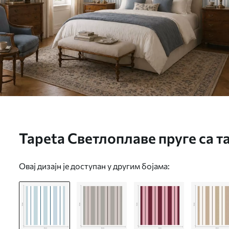
Tapeta Светлоплаве пруге са 
бр. a01183
Овај дизајн је доступан у другим бојама: