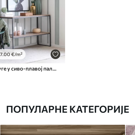
7
.00
€
/m²
Широке пруге у сиво-плавој палети
ПОПУЛАРНЕ КАТЕГОРИЈЕ