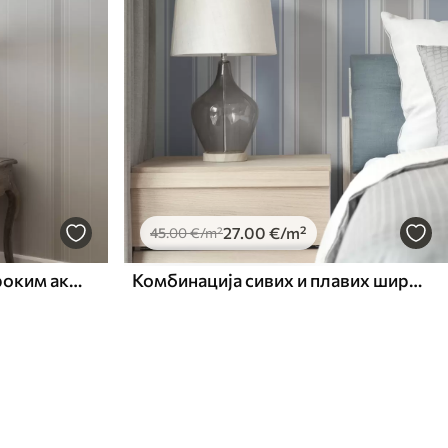
27
.00
€
/m²
45
.00
€
/m²
Светло беж пруге са широким акцентима
Комбинација сивих и плавих широких пруга