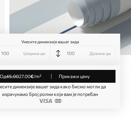
Унесите димензије вашег зида
Ширина цм
Дужина цм
од
45
.00
27
.00
€
/m²
Прикажи цену
есите димензије вашег зида како бисмо могли да
израчунамо број ролни који вам је потребан