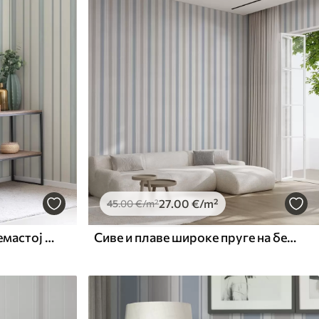
27
.00
€
/m²
45
.00
€
/m²
Плаве и сиве пруге на кремастој позадини
Сиве и плаве широке пруге на белој позадини