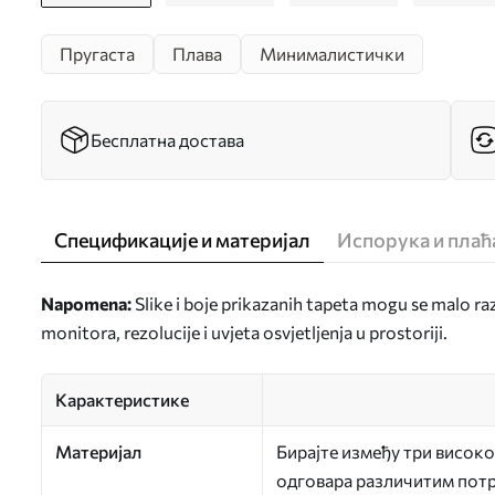
Пругаста
Плава
Минималистички
Бесплатна достава
Спецификације и материјал
Испорука и пла
Napomena:
Slike i boje prikazanih tapeta mogu se malo ra
monitora, rezolucije i uvjeta osvjetljenja u prostoriji.
Карактеристике
Материјал
Бирајте између три високо
одговара различитим потр