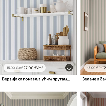
Доступни материјали
Standard
Premium
45
.00
56
.67
27
.00
€
/m²
34
.00
€
/m²
27
.00
€
/m²
2
45
.00
€
/m²
45
.00
€
/m²
Верзија са понављајућим пругама у сиво-плавим тоновима
Зелене и бе