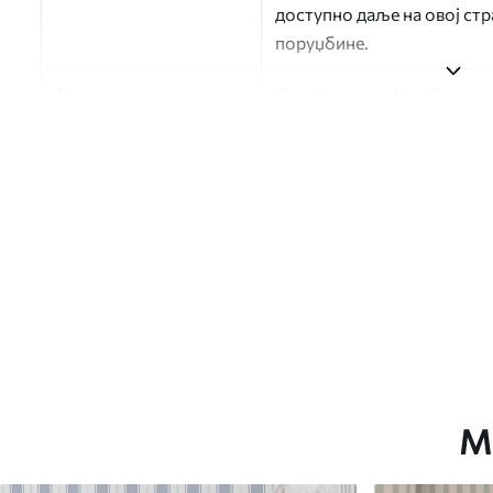
доступно даље на овој ст
поруџбине.
Аутор
Дизајн студио Uwalls
Број артикла
a01183
Финисхинг
Полу-мат.
Производња
Слика се штампа у вашој н
траке ширине до 50 цм.
Додатне опције
Можете додати лак и/или л
Чишћење
Тапета се може нежно очи
завршном обрадом лакова 
М
Метод примене
Беспрекорна апликација