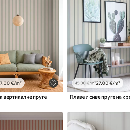
Premium Vinil
65
.00
39
.00
€
/m²
7
.00
€
/m²
27
.00
€
/m²
45
.00
€
/m²
ж вертикалне пруге