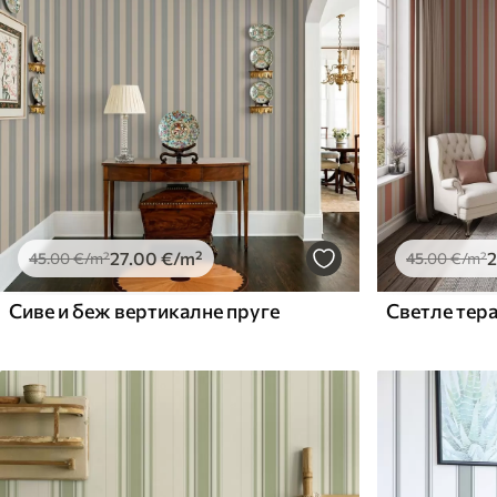
27
.00
€
/m²
2
45
.00
€
/m²
45
.00
€
/m²
Сиве и беж вертикалне пруге