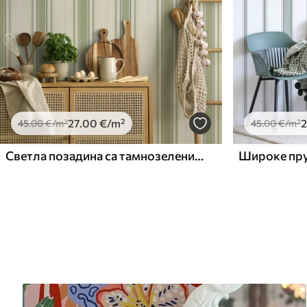
27
.00
€
/m²
2
45
.00
€
/m²
45
.00
€
/m²
Светла позадина са тамнозеленим акцентним пругама