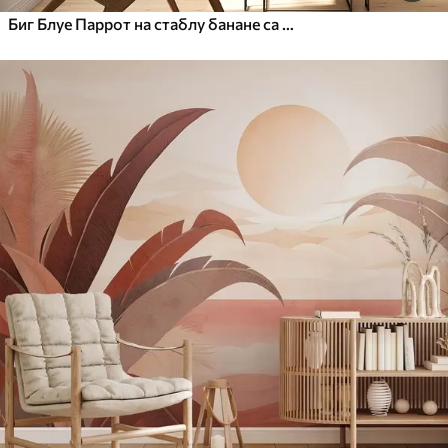
Биг Блуе Паррот на стаблу банане са бетонском текстуром са грунгеом