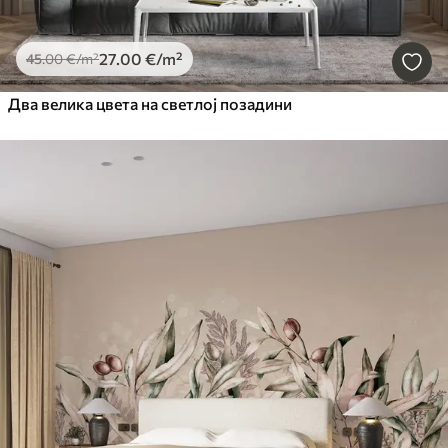
27
.00
€
/m²
45
.00
€
/m²
Два велика цвета на светлој позадини