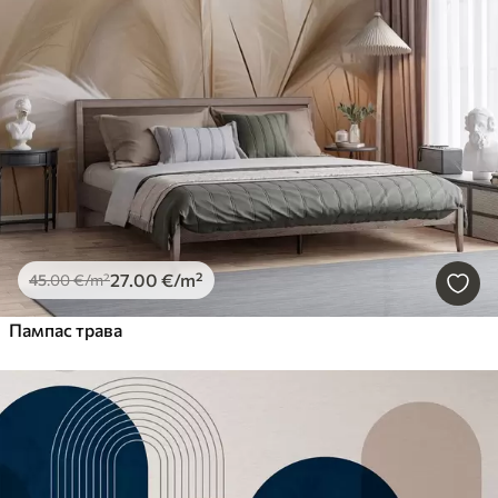
27
.00
€
/m²
45
.00
€
/m²
Пампас трава