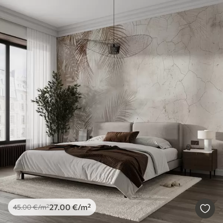
27
.00
€
/m²
45
.00
€
/m²