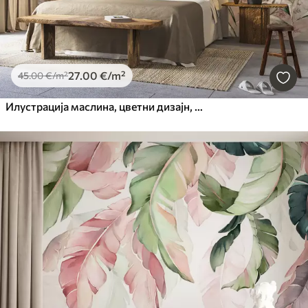
27
.00
€
/m²
45
.00
€
/m²
Илустрација маслина, цветни дизајн, тропска, акварел, велики листови, беж боје