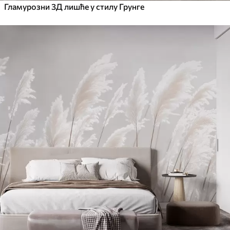
Гламурозни 3Д лишће у стилу Грунге