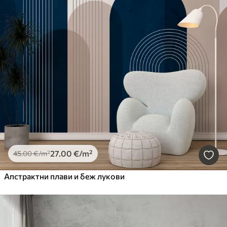
27
.00
€
/m²
45
.00
€
/m²
Апстрактни плави и беж лукови