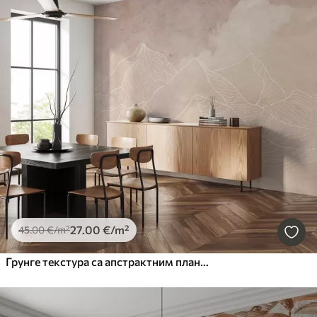
27
.00
€
/m²
45
.00
€
/m²
Грунге текстура са апстрактним планинама, беж бојом, уметношћу на тему природе