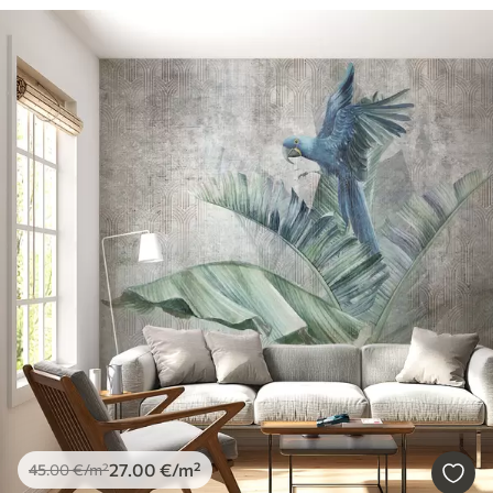
27
.00
€
/m²
45
.00
€
/m²