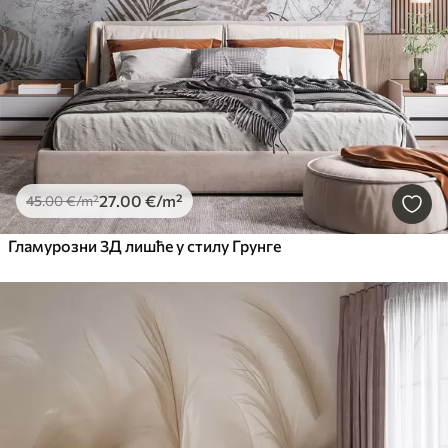
27
.00
€
/m²
45
.00
€
/m²
Гламурозни 3Д лишће у стилу Грунге