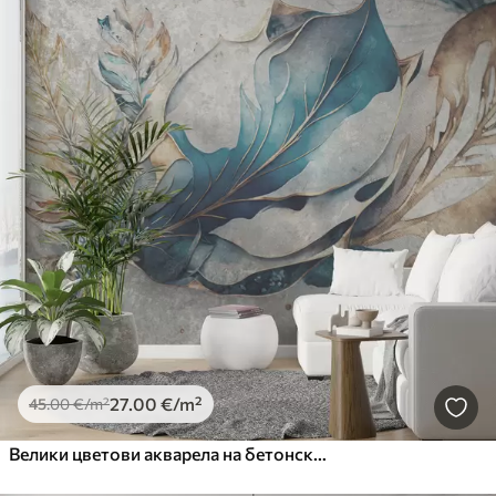
27
.00
€
/m²
45
.00
€
/m²
Велики цветови акварела на бетонском зиду