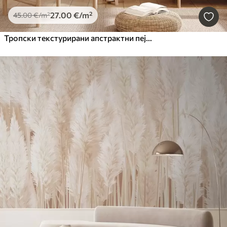
27
.00
€
/m²
45
.00
€
/m²
Тропски текстурирани апстрактни пејзаж са палминим листовима и великим сунцем на небу, топла палета боја, минималистички стил, стилизован