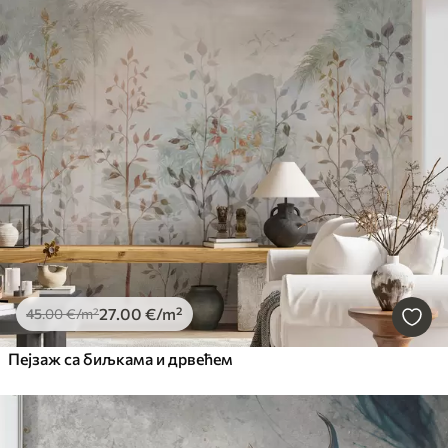
27
.00
€
/m²
45
.00
€
/m²
Пејзаж са биљкама и дрвећем