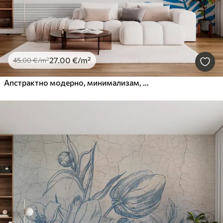
27
.00
€
/m²
45
.00
€
/m²
Апстрактно модерно, минимализам, бохо, геометрија, акварелне мрље, пун месец, силуета палминог листа, топографија, замршеност, наранџаста, жута, сива