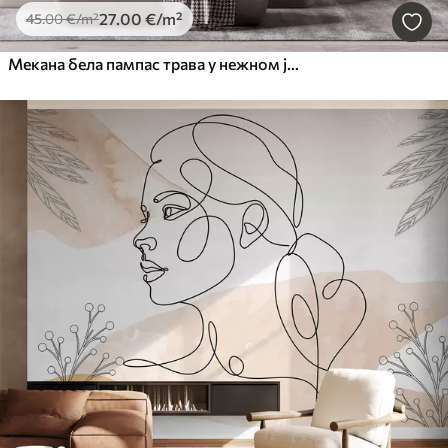
27
.00
€
/m²
45
.00
€
/m²
Мекана бела пампас трава у нежном јутарњем светлу