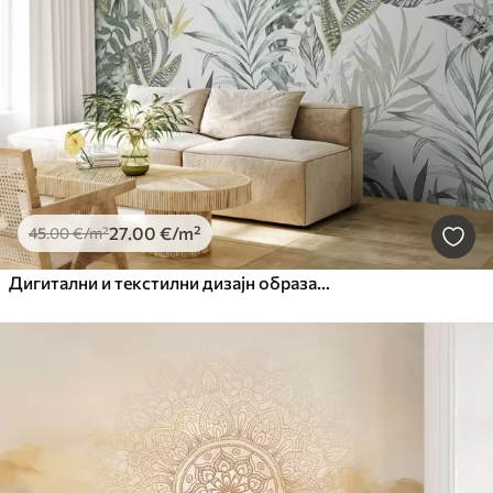
27
.00
€
/m²
45
.00
€
/m²
Дигитални и текстилни дизајн образаца