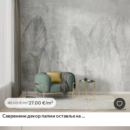
27
.00
€
/m²
45
.00
€
/m²
Савремени декор палми оставља на бетонској позадини