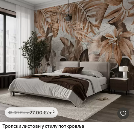
27
.00
€
/m²
45
.00
€
/m²
Тропски листови у стилу поткровља