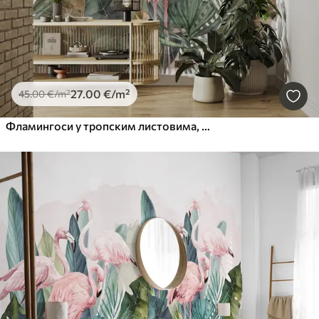
27
.00
€
/m²
45
.00
€
/m²
Фламингоси у тропским листовима, акварел, розе и маслинасте боје