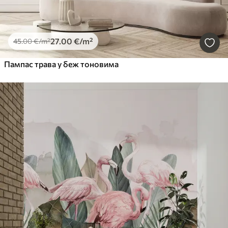
27
.00
€
/m²
45
.00
€
/m²
Пампас трава у беж тоновима