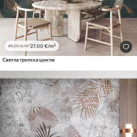
27
.00
€
/m²
45
.00
€
/m²
Светла тропска џунгла