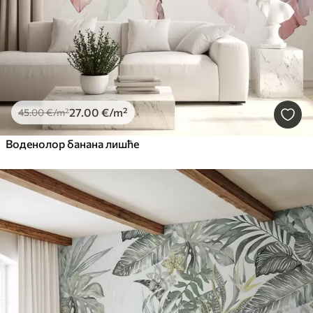
27
.00
€
/m²
45
.00
€
/m²
Воденолор банана лишће