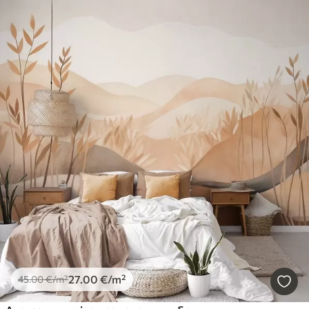
27
.00
€
/m²
45
.00
€
/m²