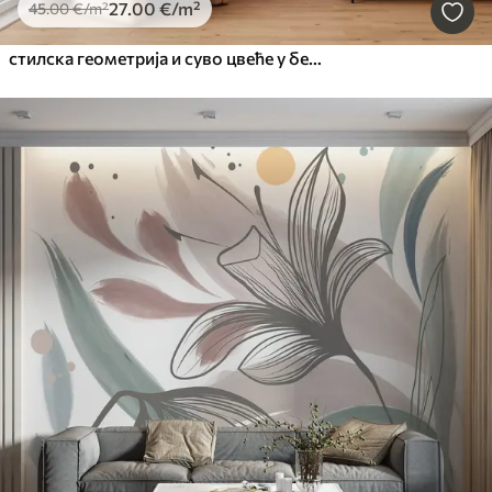
27
.00
€
/m²
45
.00
€
/m²
стилска геометрија и суво цвеће у беж тоновима