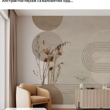
Апстрактни пејзаж са валовитим брдима у нијансама браон и беж, текстурирана уметност