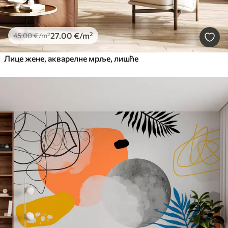
27
.00
€
/m²
45
.00
€
/m²
Лице жене, акварелне мрље, лишће