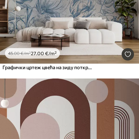
27
.00
€
/m²
45
.00
€
/m²
Графички цртеж цвећа на зиду поткровља