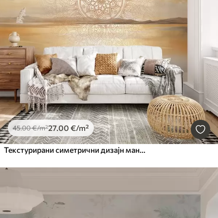
27
.00
€
/m²
45
.00
€
/m²
Текстурирани симетрични дизајн мандале који прекрива пејзаж са морем, брдима и небом, меке пастелне боје