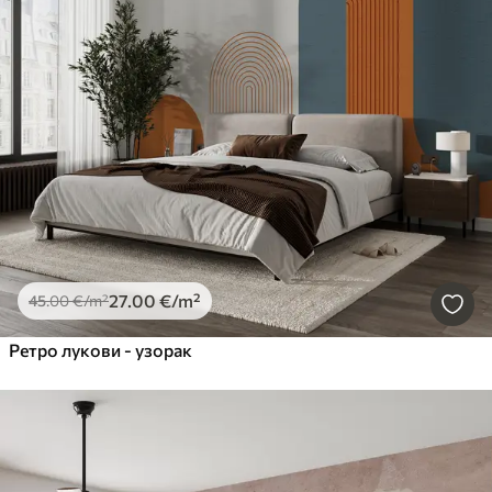
27
.00
€
/m²
45
.00
€
/m²
Ретро лукови - узорак