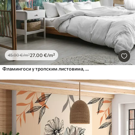
27
.00
€
/m²
45
.00
€
/m²
Фламингоси у тропским листовима, акварел, розе и зелене боје