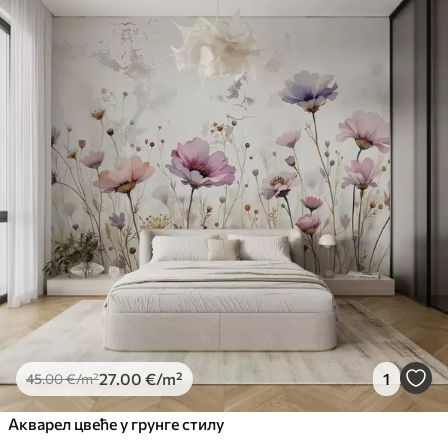
27
.00
€
/m²
1
45
.00
€
/m²
Акварел цвеће у грунге стилу