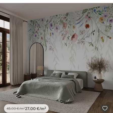
27
.00
€
/m²
45
.00
€
/m²