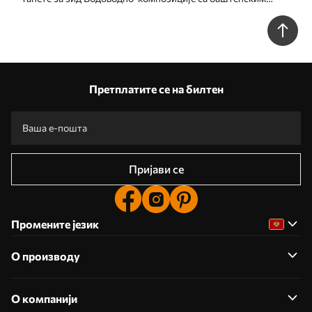
цвећем бр. u95507
Претплатите се на билтен
Пријави се
Промените језик
О производу
О компанији