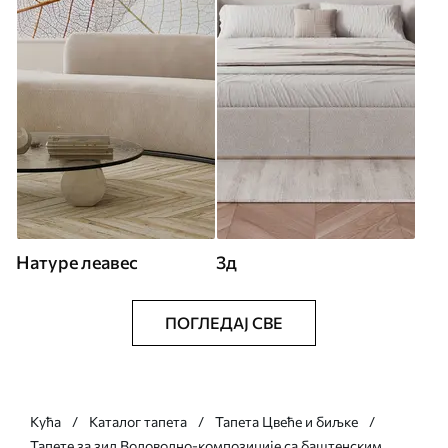
Натуре леавес
3д
ПОГЛЕДАЈ СВЕ
Кућа
Каталог тапета
Тапета Цвеће и биљке
Тапете за зид Водоводно-композиције са баштенским