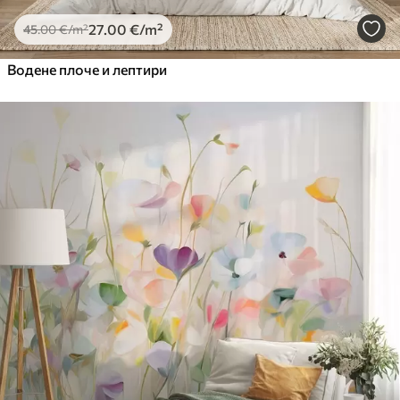
27
.00
€
/m²
45
.00
€
/m²
Водене плоче и лептири