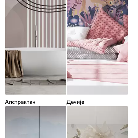
Апстрактан
Дечије