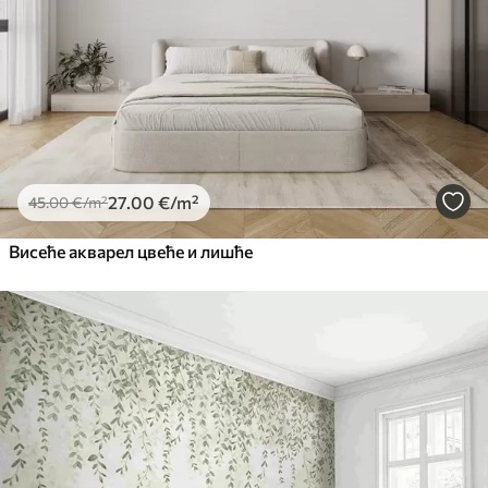
27
.00
€
/m²
45
.00
€
/m²
Висеће акварел цвеће и лишће