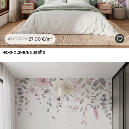
27
.00
€
/m²
45
.00
€
/m²
нежно дивље цвеће