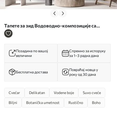
Тапете за зид Водоводно-композиције са
баштенским цвећем бр. u95507
Позадина по вашој
Спремно за испоруку
величини
за 1–3 радна дана
Повраћај новца у
Бесплатна достава
року од 30 дана
Cvećar
Delikatan
Vodene boje
Suvo cveće
Biljni
Botanička umetnost
Rustično
Boho