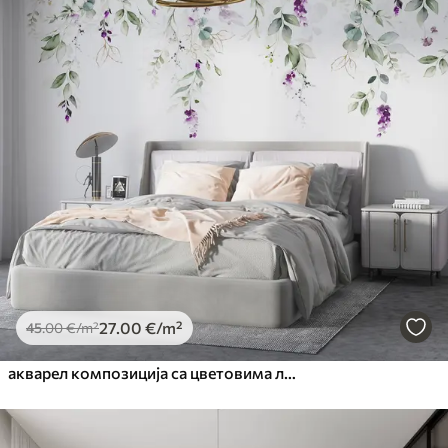
27
.00
€
/m²
45
.00
€
/m²
акварел композиција са цветовима лаванде