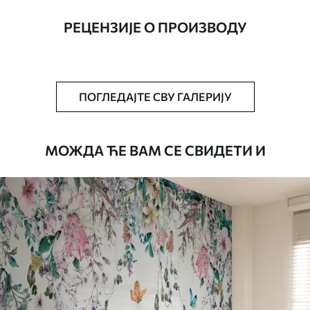
ширине до 50 цм.
РЕЦЕНЗИЈЕ О ПРОИЗВОДУ
Додатно
Можете додати лак и/или лепак за
тапете.
Чишћење
Тапета се може нежно очистити меким
ПОГЛЕДАЈТЕ СВУ ГАЛЕРИЈУ
сунђером. Позадине са завршном
обрадом лакова могу се очистити
водом.
МОЖДА ЋЕ ВАМ СЕ СВИДЕТИ И
Начин примене
Беспрекорна апликација
Доступни материјали
Standard
45
.00
27
.00
€
/m²