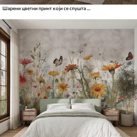
Шарени цветни принт који се спушта каскадно са разним цвећем, лишћем и биљкама у стилу акварела