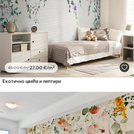
Premium
56
.67
34
.00
€
/m²
Premium Vinil
65
.00
39
.00
€
/m²
Peel and Stick
81
.67
49
.00
€
/m²
27
.00
€
/m²
45
.00
€
/m²
Екотично цвеће и лептири