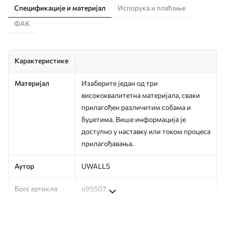
Спецификације и материјал
Испорука и плаћање
ФАК
Карактеристике
Материјал
Изаберите један од три
висококвалитетна материјала, сваки
прилагођен различитим собама и
буџетима. Више информација је
доступно у наставку или током процеса
прилагођавања.
Аутор
UWALLS
Број артикла
u95507
Производња
Слика се штампа у вашој наведеној
величини, исечена на идентичне траке