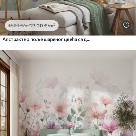
27
.00
€
/m²
45
.00
€
/m²
Апстрактно поље шареног цвећа са дугим стабљикама и зеленим листовима, текстурирано, пастелно, светло