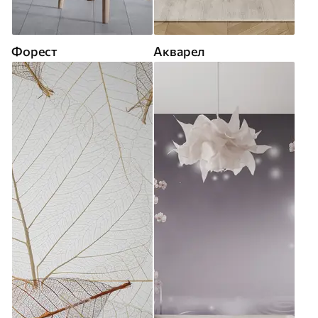
Форест
Акварел