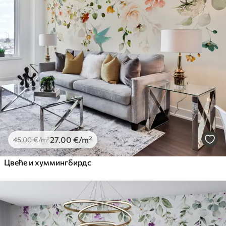
27
.00
€
/m²
45
.00
€
/m²
Цвеће и хуммингбирдс