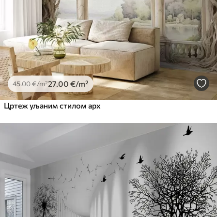
27
.00
€
/m²
45
.00
€
/m²
Цртеж уљаним стилом арх