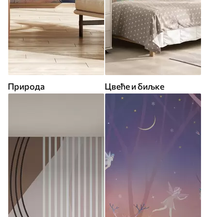
Природа
Цвеће и биљке