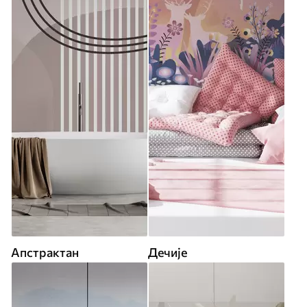
Апстрактан
Дечије