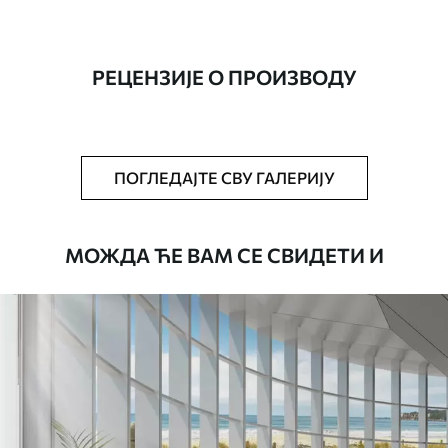
Производња
Слика се штампа у вашој наведеној
величини, исечена на идентичне траке
ширине до 50 цм.
РЕЦЕНЗИЈЕ О ПРОИЗВОДУ
Додатно
Можете додати лак и/или лепак за
тапете.
Чишћење
Тапета се може нежно очистити меким
ПОГЛЕДАЈТЕ СВУ ГАЛЕРИЈУ
сунђером. Позадине са завршном
обрадом лакова могу се очистити
водом.
МОЖДА ЋЕ ВАМ СЕ СВИДЕТИ И
Начин примене
Беспрекорна апликација
Доступни материјали
Standard
45
.00
27
.00
€
/m²