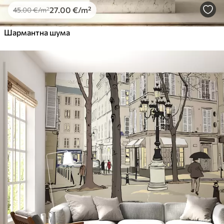
27
.00
€
/m²
45
.00
€
/m²
Шармантна шума