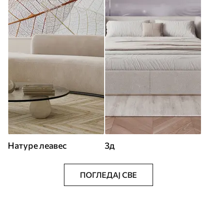
Натуре леавес
3д
ПОГЛЕДАЈ СВЕ