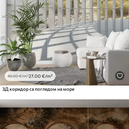
Premium
56
.67
34
.00
€
/m²
Premium Vinil
65
.00
39
.00
€
/m²
Peel and Stick
81
.67
49
.00
€
/m²
27
.00
€
/m²
45
.00
€
/m²
3Д коридор са погледом на море