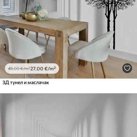
27
.00
€
/m²
45
.00
€
/m²
3Д тунел и маслачак