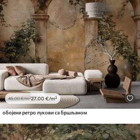
27
.00
€
/m²
45
.00
€
/m²
обојени ретро лукови са бршљаном