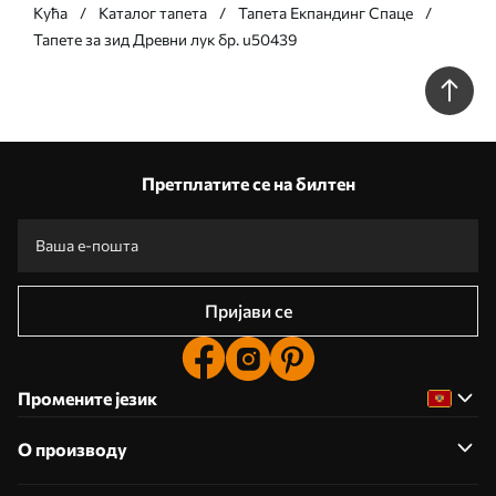
Кућа
Каталог тапета
Тапета Екпандинг Спаце
Тапете за зид Древни лук бр. u50439
Претплатите се на билтен
Пријави се
Промените језик
О производу