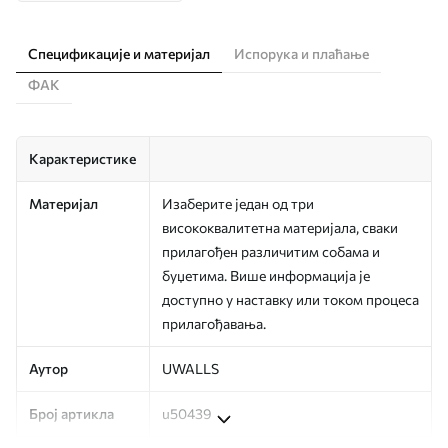
Спецификације и материјал
Испорука и плаћање
ФАК
Карактеристике
Материјал
Изаберите један од три
висококвалитетна материјала, сваки
прилагођен различитим собама и
буџетима. Више информација је
доступно у наставку или током процеса
прилагођавања.
Аутор
UWALLS
Број артикла
u50439