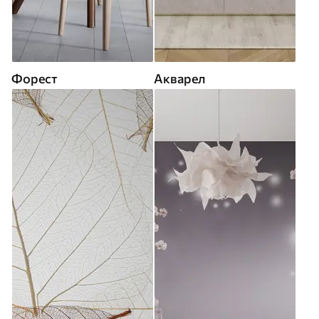
Форест
Акварел