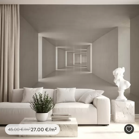
27
.00
€
/m²
45
.00
€
/m²