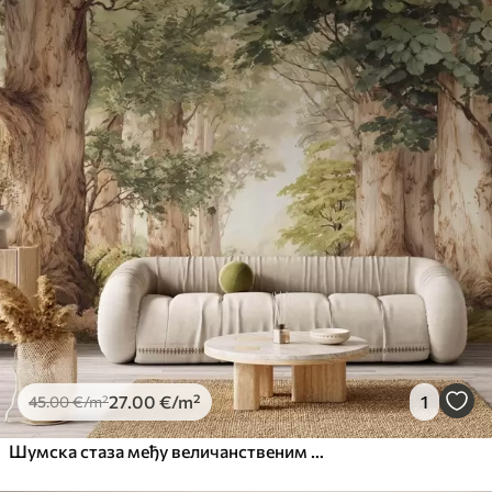
27
.00
€
/m²
1
45
.00
€
/m²
Шумска стаза међу величанственим дрвећем у акварелном стилу