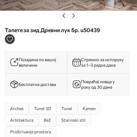
Тапете за зид Древни лук бр. u50439
Позадина по вашој
Спремно за испоруку
величини
за 1–3 радна дана
Повраћај новца у
Бесплатна достава
року од 30 дана
Arches
Tunel 3D
Tunel
Kamen
Arhitektura
Bež
Starinski stil
Proširivanje prostora