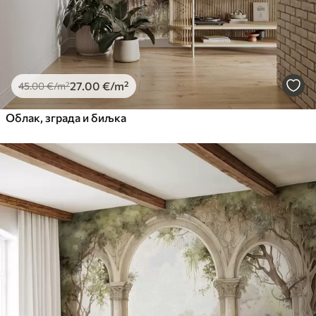
27
.00
€
/m²
45
.00
€
/m²
Облак, зграда и биљка