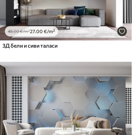
27
.00
€
/m²
45
.00
€
/m²
3Д бели и сиви таласи