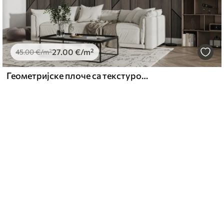
27
.00
€
/m²
45
.00
€
/m²
Геометријске плоче са текстуром дрвета