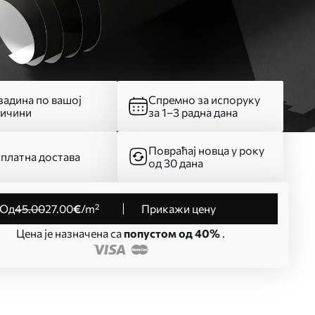
адина по вашој
Спремно за испоруку
личини
за 1–3 радна дана
Повраћај новца у року
платна достава
од 30 дана
од
45
.00
27
.00
€
/m²
Прикажи цену
Цена је назначена са
попустом од 40%
.