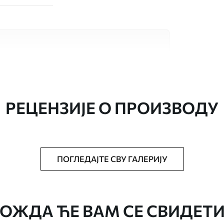
сококвалитетна материјала, сваки
бама и буџетима. Више информација је
током процеса прилагођавања.
РЕЦЕНЗИЈЕ О ПРОИЗВОДУ
ПОГЛЕДАЈТЕ СВУ ГАЛЕРИЈУ
аведеној величини, исечена на идентичне
ОЖДА ЋЕ ВАМ СЕ СВИДЕТИ
епак за тапете.