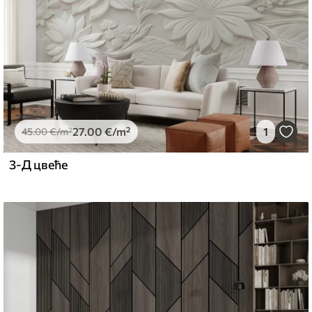
27
.00
€
/m²
1
45
.00
€
/m²
3-Д цвеће