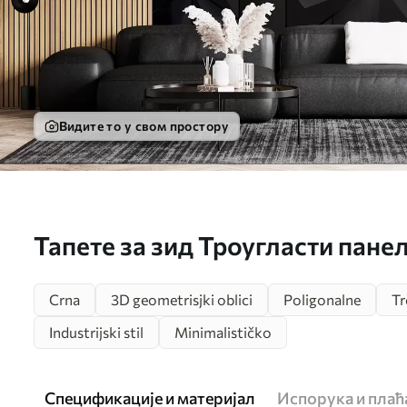
Видите то у свом простору
Тапете за зид Троугласти пане
Crna
3D geometrisjki oblici
Poligonalne
Tr
Industrijski stil
Minimalističko
Спецификације и материјал
Испорука и пла