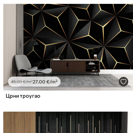
27
.00
€
/m²
45
.00
€
/m²
Црни троугао