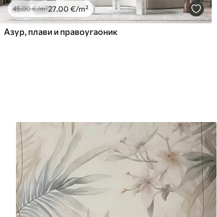
27
.00
€
/m²
45
.00
€
/m²
Азур, плави и правоугаоник