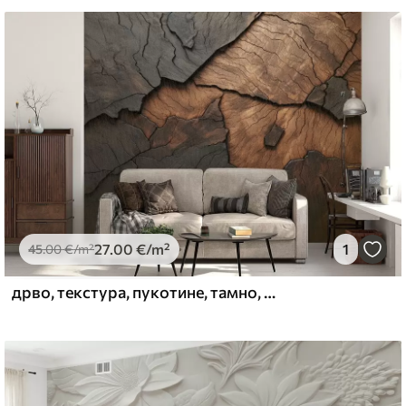
стити меким сунђером. Позадине са
могу се очистити водом.
emium
67
34
.00
€
/m²
27
.00
€
/m²
1
45
.00
€
/m²
дрво, текстура, пукотине, тамно, кора, површина
l and Stick
67
49
.00
€
/m²