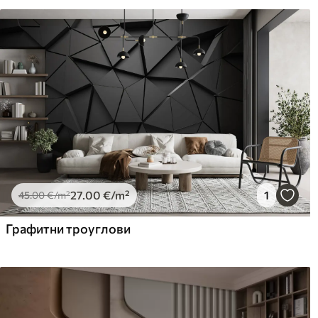
Чишћење
Тапета се може нежно очи
завршном обрадом лакова 
Начин примене
Беспрекорна апликација
Доступни материјали
Standard
Pr
45
.00
56
.
27
.00
€
/m²
27
.00
€
/m²
1
45
.00
€
/m²
Графитни троуглови
Premium Vinil
Pee
65
.00
81
.
39
.00
€
/m²