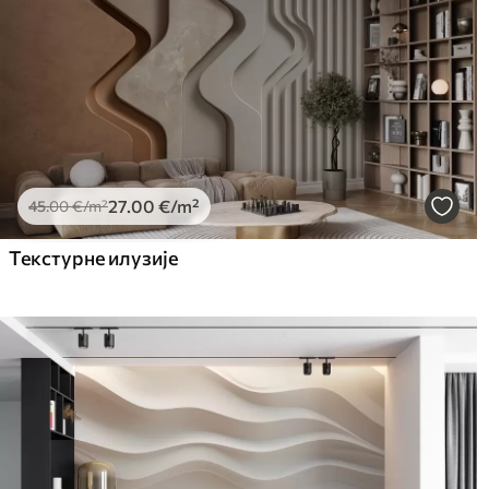
27
.00
€
/m²
45
.00
€
/m²
Текстурне илузије