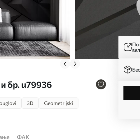
Поз
ве
Бес
ли бр. u79936
ouglovi
3D
Geometrijski
ћање
ФАК