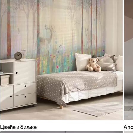
Цвеће и биљке
Апс