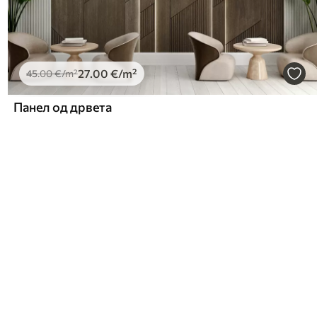
27
.00
€
/m²
45
.00
€
/m²
Панел од дрвета