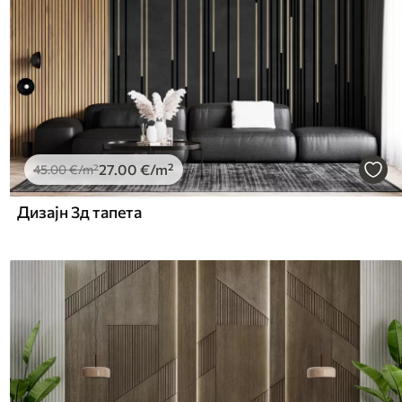
27
.00
€
/m²
45
.00
€
/m²
Дизајн 3д тапета