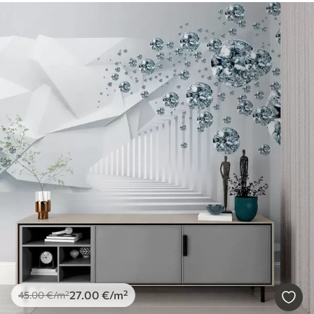
27
.00
€
/m²
45
.00
€
/m²