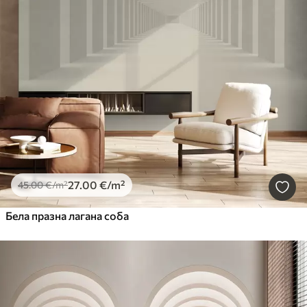
27
.00
€
/m²
45
.00
€
/m²
Бела празна лагана соба