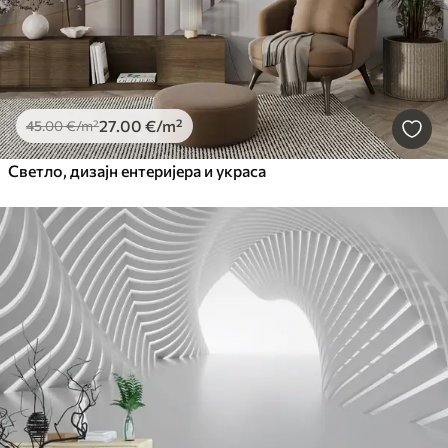
27
.00
€
/m²
45
.00
€
/m²
Светло, дизајн ентеријера и украса