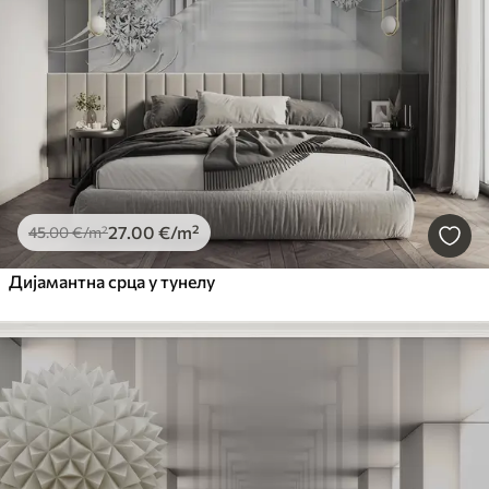
27
.00
€
/m²
45
.00
€
/m²
Дијамантна срца у тунелу