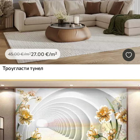
27
.00
€
/m²
45
.00
€
/m²
Троугласти тунел