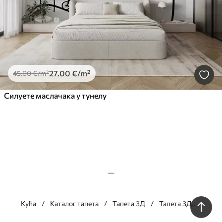
27
.00
€
/m²
45
.00
€
/m²
Силуете маслачака у тунелу
__
Кућа
Каталог тапета
Тапета 3Д
Тапета 3Д
тунел