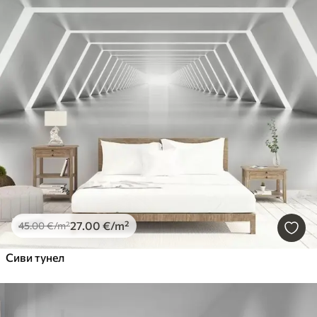
27
.00
€
/m²
45
.00
€
/m²
Сиви тунел