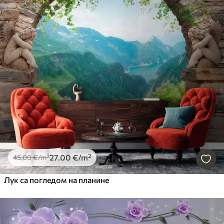
27
.00
€
/m²
45
.00
€
/m²
Лук са погледом на планине