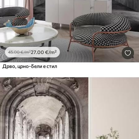
27
.00
€
/m²
45
.00
€
/m²
Дрво, црно-бели е стил