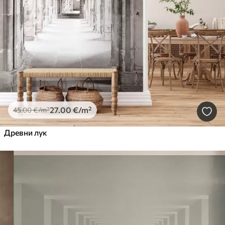
27
.00
€
/m²
45
.00
€
/m²
Древни лук