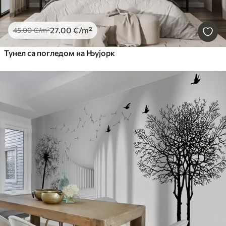
27
.00
€
/m²
45
.00
€
/m²
Тунел са погледом на Њујорк