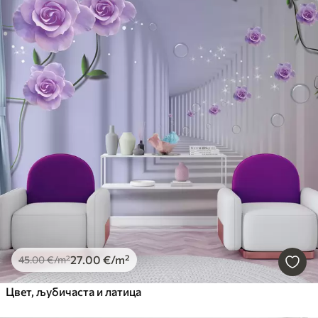
27
.00
€
/m²
45
.00
€
/m²
Цвет, љубичаста и латица