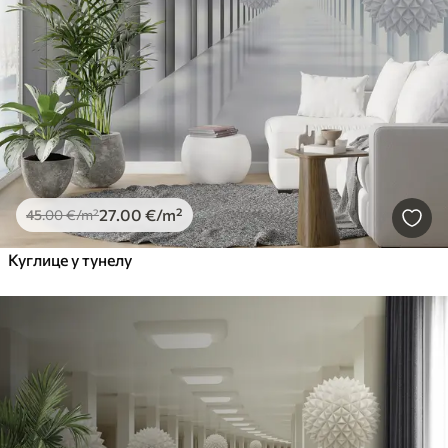
27
.00
€
/m²
45
.00
€
/m²
Куглице у тунелу