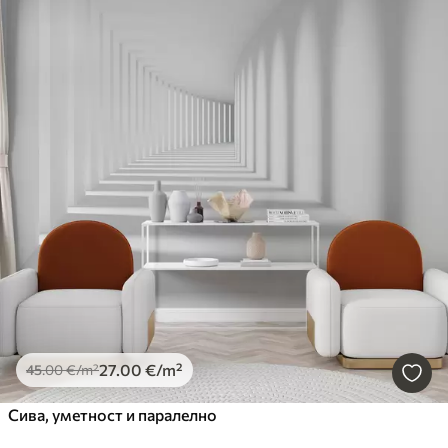
27
.00
€
/m²
45
.00
€
/m²
Сива, уметност и паралелно