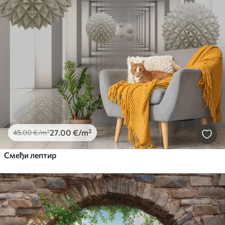
27
.00
€
/m²
45
.00
€
/m²
Смеђи лептир