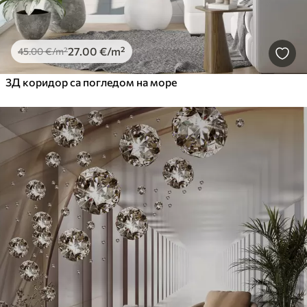
27
.00
€
/m²
45
.00
€
/m²
3Д коридор са погледом на море