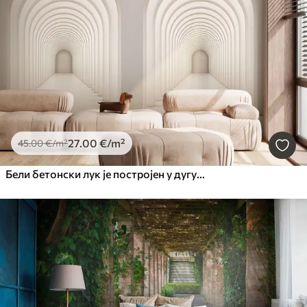
27
.00
€
/m²
45
.00
€
/m²
Бели бетонски лук је постројен у дугу линију са светлошћу