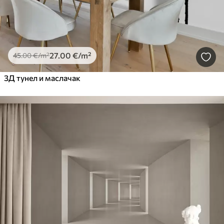
27
.00
€
/m²
45
.00
€
/m²
3Д тунел и маслачак