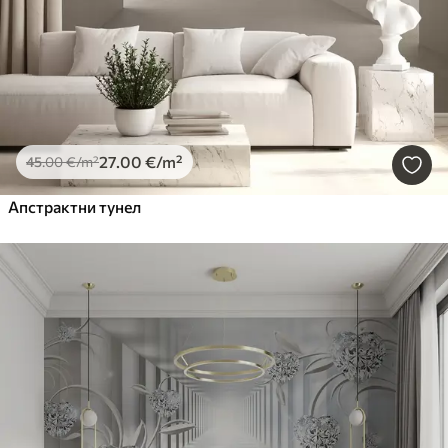
27
.00
€
/m²
45
.00
€
/m²
Апстрактни тунел