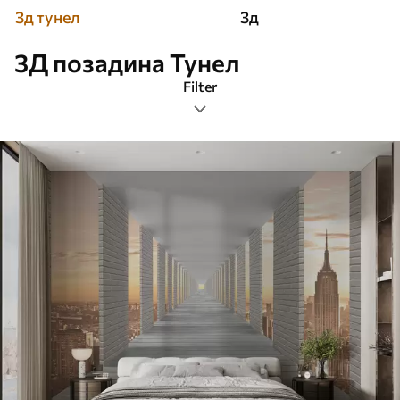
3д тунел
3д
3Д позадина Тунел
Filter
Ознаке
Формат слике
Боја
Паметно
Ресетујте све