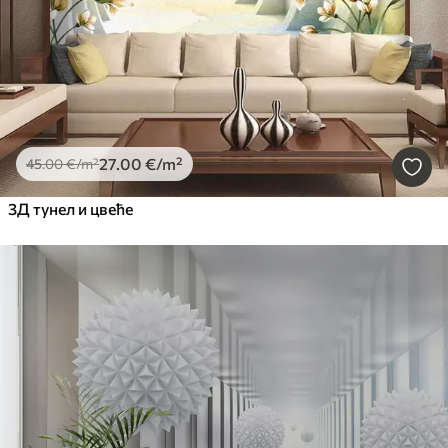
27
.00
€
/m²
45
.00
€
/m²
3Д тунел и цвеће