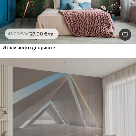
27
.00
€
/m²
45
.00
€
/m²
Италијанско двориште