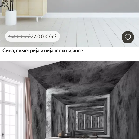
27
.00
€
/m²
45
.00
€
/m²
Сива, симетрија и нијансе и нијансе