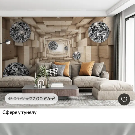
27
.00
€
/m²
45
.00
€
/m²
Сфере у тунелу