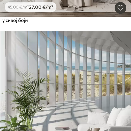
27
.00
€
/m²
45
.00
€
/m²
у сивој боји