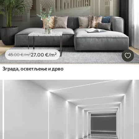
27
.00
€
/m²
45
.00
€
/m²
Зграда, осветљење и дрво