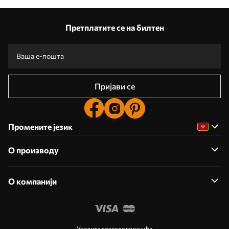
Наше предности
Одговори:
1
Претплатите се на билтен
Производња према индивидуалним величинама
Учествујте у празничним промоцијама за 2025. годину и остварите попуст
Бесплатно професионално уређивање фотографија
Промотивни кодови са попустима за наручивање!
Пријави се
Промените језик
О производу
О компанији
Уредите дозволе колачића