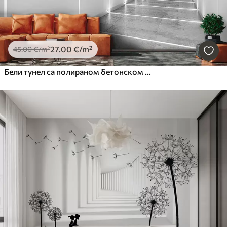
27
.00
€
/m²
45
.00
€
/m²
Бели тунел са полираном бетонском под