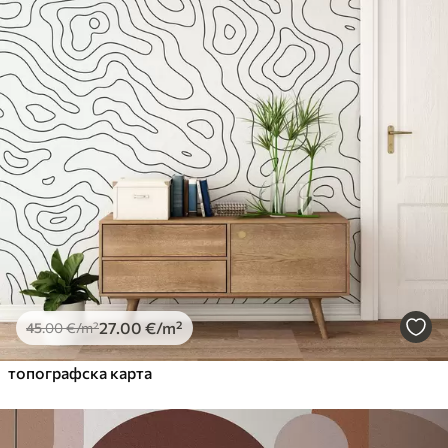
27
.00
€
/m²
45
.00
€
/m²
топографска карта