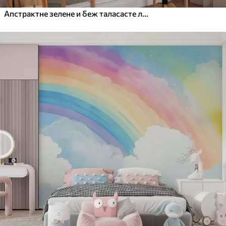
Апстрактне зелене и беж таласасте линије и тачке, модерна текстурирана уметност