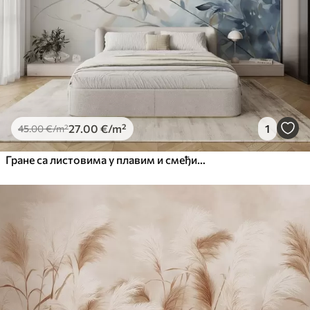
27
.00
€
/m²
1
45
.00
€
/m²
Гране са листовима у плавим и смеђим тоновима, светле позадине, меке и нежне, акварел стил