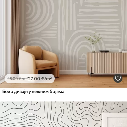
27
.00
€
/m²
45
.00
€
/m²
Бохо дизајн у нежним бојама