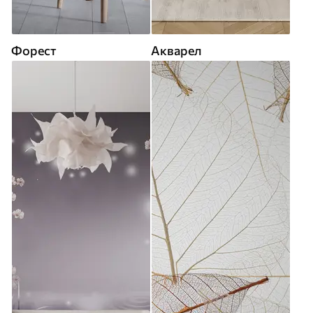
Форест
Акварел