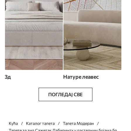
3д
Натуре леавес
ПОГЛЕДАЈ СВЕ
Кућа
Каталог тапета
Тапета Модеран
Тапете за зид Сажетак Лабиринтх у пастелним бојама бр.