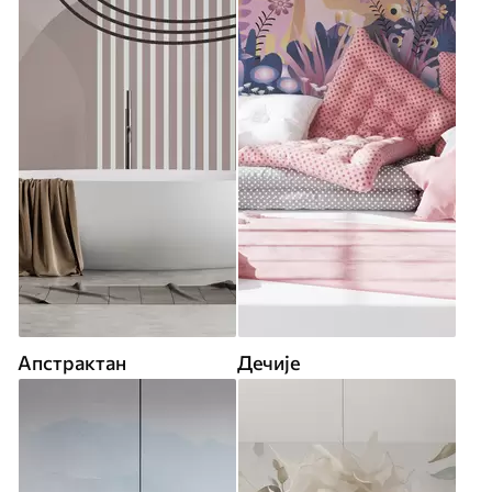
Апстрактан
Дечије