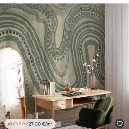
27
.00
€
/m²
45
.00
€
/m²