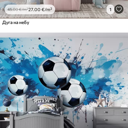
27
.00
€
/m²
1
45
.00
€
/m²
Дуга на небу