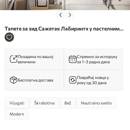
Тапете за зид Сажетак Лабиринтх у пастелним
бојама бр. u96457
Позадина по вашој
Спремно за испоруку
величини
за 1–3 радна дана
Повраћај новца у
Бесплатна достава
року од 30 дана
Vijugati
Škrabotina
Bež
Neutralno svetlo
Modern