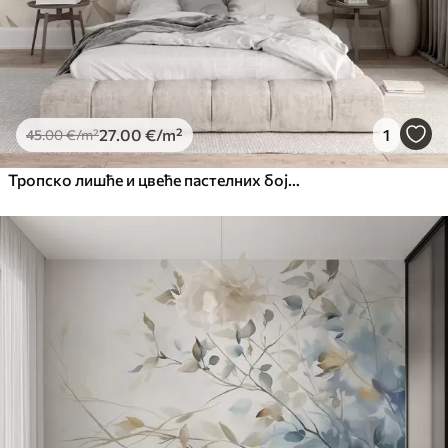
27
.00
€
/m²
1
45
.00
€
/m²
Тропско лишће и цвеће пастелних боја, са светло зеленим, кремастим и суптилним ружичастим