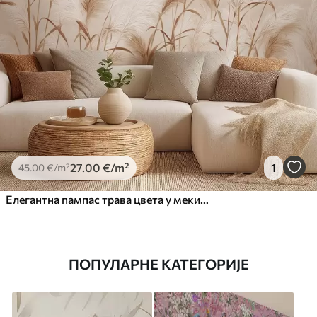
27
.00
€
/m²
1
45
.00
€
/m²
Елегантна пампас трава цвета у меким беж и млечним тоновима
ПОПУЛАРНЕ КАТЕГОРИЈЕ