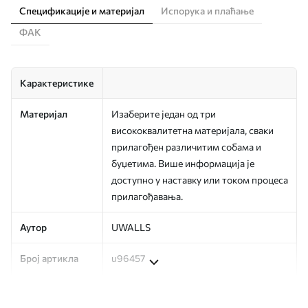
Спецификације и материјал
Испорука и плаћање
ФАК
Карактеристике
Материјал
Изаберите један од три
висококвалитетна материјала, сваки
прилагођен различитим собама и
буџетима. Више информација је
доступно у наставку или током процеса
прилагођавања.
Аутор
UWALLS
Број артикла
u96457
Финисхинг
Полу-мат.