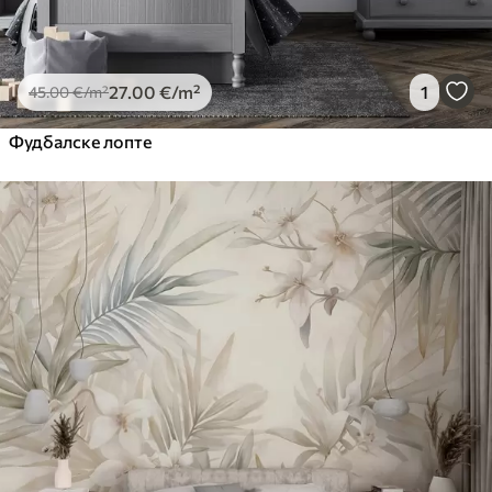
27
.00
€
/m²
1
45
.00
€
/m²
Фудбалске лопте