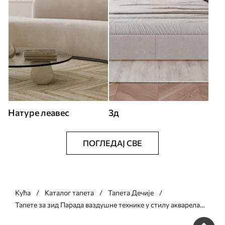
Натуре леавес
3д
ПОГЛЕДАЈ СВЕ
Кућа
Каталог тапета
Тапета Дечије
Тапете за зид Парада ваздушне технике у стилу акварела
бр. u08348