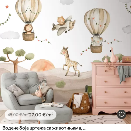
27
.00
€
/m²
45
.00
€
/m²
Водене боје цртежа са животињама, балонима, равнином и аутомобилом