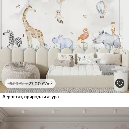
27
.00
€
/m²
45
.00
€
/m²
Аеростат, природа и азура