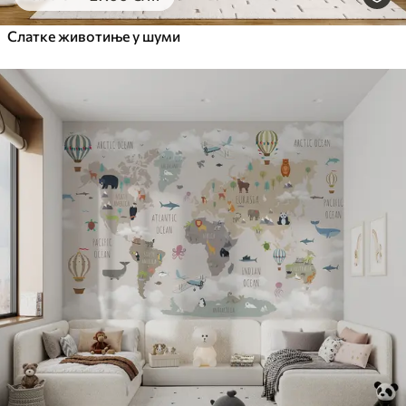
Слатке животиње у шуми