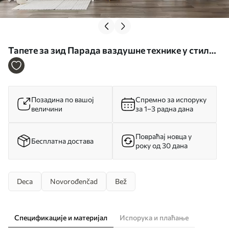
Тапете за зид Парада ваздушне технике у стилу
акварела бр. u08348
Позадина по вашој
Спремно за испоруку
величини
за 1–3 радна дана
Повраћај новца у
Бесплатна достава
року од 30 дана
Deca
Novorođenčad
Bež
Спецификације и материјал
Испорука и плаћање