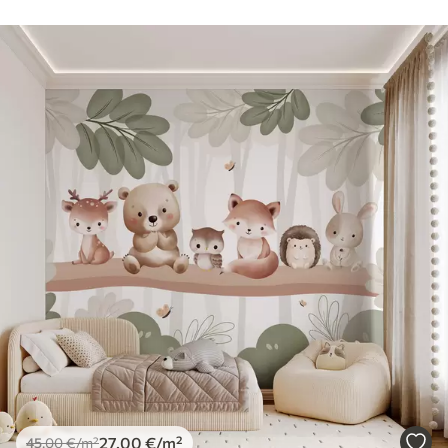
27
.00
€
/m²
45
.00
€
/m²