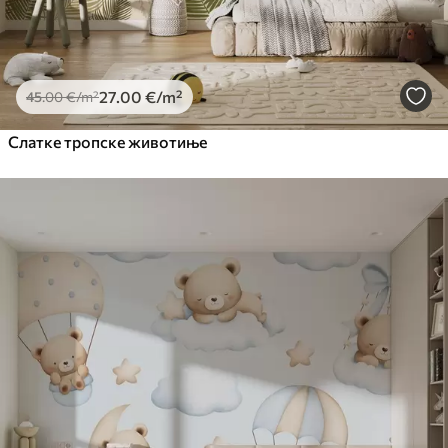
27
.00
€
/m²
45
.00
€
/m²
Слатке тропске животиње