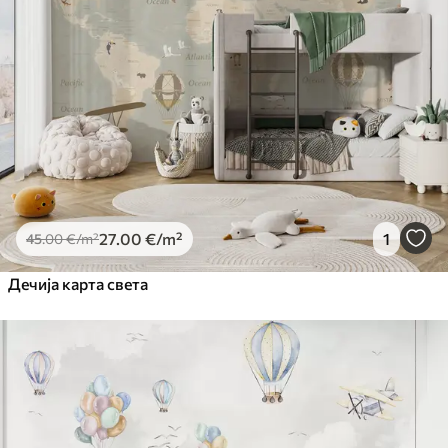
27
.00
€
/m²
1
45
.00
€
/m²
Дечија карта света