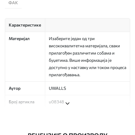
ФАК
Карактеристике
Материјал
Изаберите један од три
висококвалитетна материјала, сваки
прилагођен различитим собама и
буџетима. Више информација је
доступно у наставку или током процеса
прилагођавања.
Аутор
UWALLS
Број артикла
u08348
Производња
Слика се штампа у вашој наведеној
величини, исечена на идентичне траке
ширине до 50 цм.