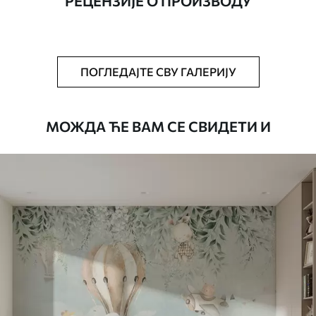
РЕЦЕНЗИЈЕ О ПРОИЗВОДУ
Додатно
Можете додати лак и/или лепак за
тапете.
Чишћење
Тапета се може нежно очистити меким
ПОГЛЕДАЈТЕ СВУ ГАЛЕРИЈУ
сунђером. Позадине са завршном
обрадом лакова могу се очистити
водом.
МОЖДА ЋЕ ВАМ СЕ СВИДЕТИ И
Начин примене
Беспрекорна апликација
Доступни материјали
Standard
45
.00
27
.00
€
/m²
Premium
56
.67
34
.00
€
/m²