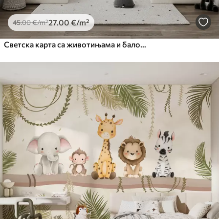
27
.00
€
/m²
45
.00
€
/m²
Светска карта са животињама и балонима