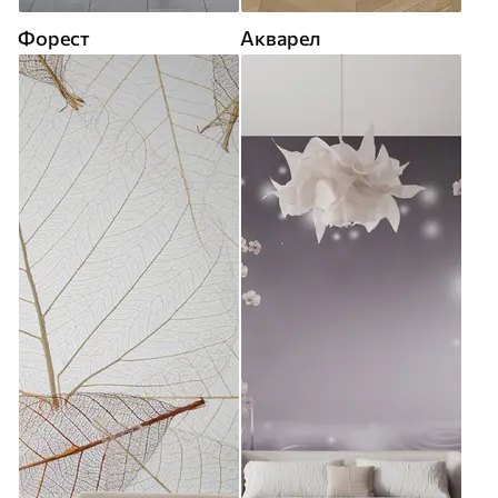
Форест
Акварел