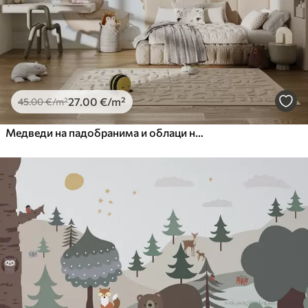
27
.00
€
/m²
45
.00
€
/m²
Медведи на падобранима и облаци на плавој позадини