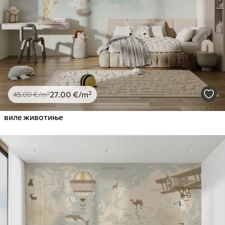
Premium Vinil
65
.00
39
.00
€
/m²
Peel and Stick
81
.67
49
.00
€
/m²
27
.00
€
/m²
45
.00
€
/m²
виле животиње