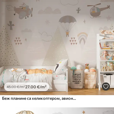
27
.00
€
/m²
45
.00
€
/m²
Беж планине са хеликоптером, авионом и животињама