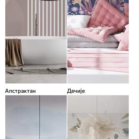
Апстрактан
Дечије