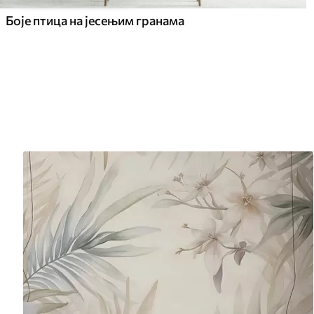
Боје птица на јесењим гранама