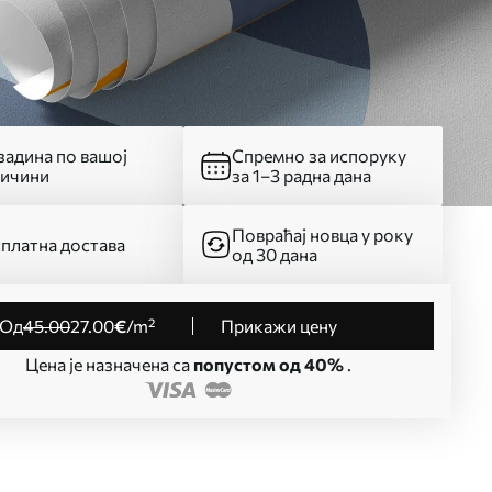
адина по вашој
Спремно за испоруку
личини
за 1–3 радна дана
Повраћај новца у року
платна достава
од 30 дана
од
45
.00
27
.00
€
/m²
Прикажи цену
Цена је назначена са
попустом од 40%
.