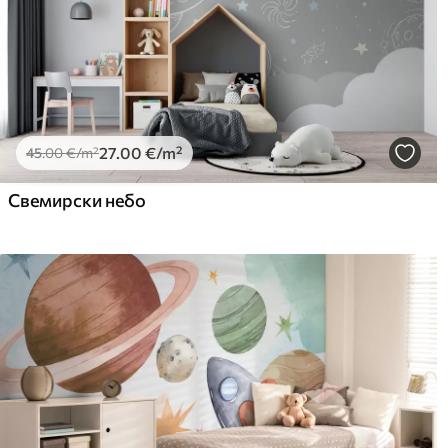
27
.00
€
/m²
45
.00
€
/m²
Свемирски небо