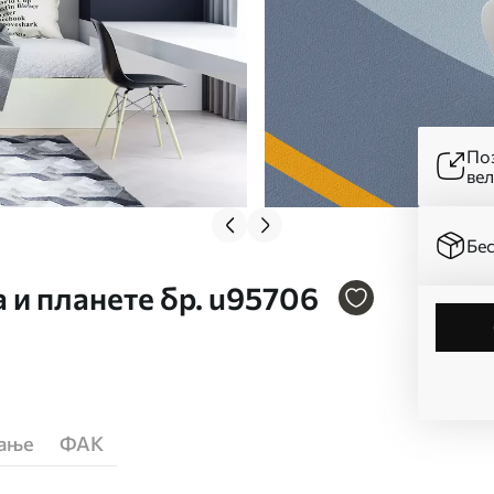
Поз
ве
Бес
а и планете бр. u95706
ћање
ФАК