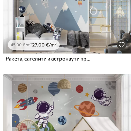
27
.00
€
/m²
45
.00
€
/m²
Ракета, сателити и астронаути преко планина