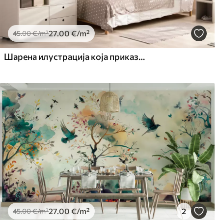
27
.00
€
/m²
45
.00
€
/m²
Шарена илустрација која приказује различите планете и свемирски акварел
27
.00
€
/m²
2
45
.00
€
/m²