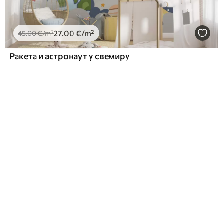
27
.00
€
/m²
45
.00
€
/m²
Ракета и астронаут у свемиру