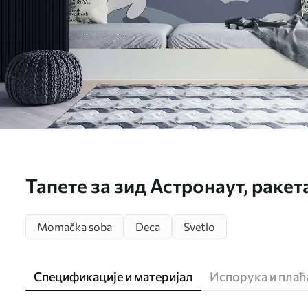
Тапете за зид Астронаут, ракет
Momačka soba
Deca
Svetlo
Спецификације и материјал
Испорука и пла