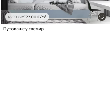
27
.00
€
/m²
45
.00
€
/m²
Путовање у свемир