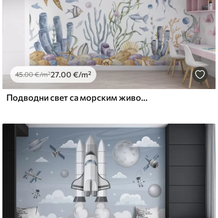
27
.00
€
/m²
45
.00
€
/m²
Подводни свет са морским животињама