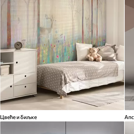
Цвеће и биљке
Апс