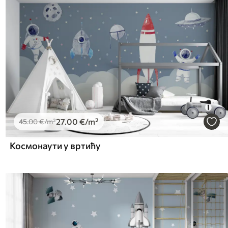
27
.00
€
/m²
45
.00
€
/m²
Космонаути у вртићу