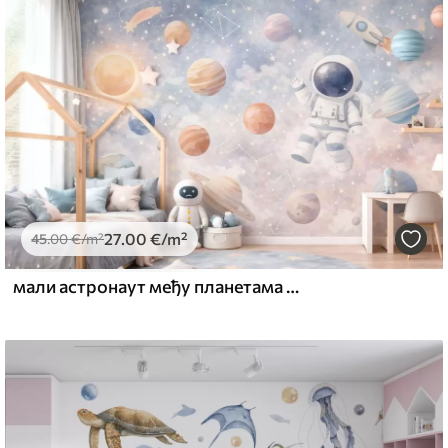
emium
67
34
.00
€
/m²
27
.00
€
/m²
l and Stick
45
.00
€
/m²
67
49
.00
€
/m²
мали астронаут међу планетама и звездама