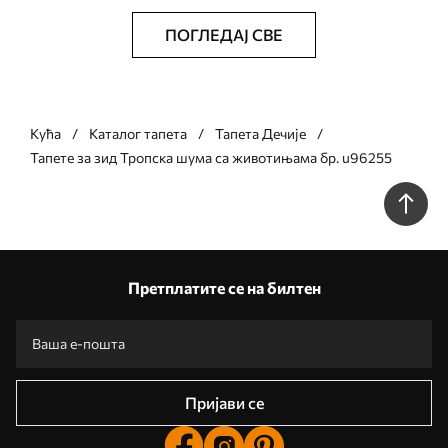
ПОГЛЕДАЈ СВЕ
Кућа
Каталог тапета
Тапета Дечије
Тапете за зид Тропска шума са животињама бр. u96255
Претплатите се на билтен
Пријави се