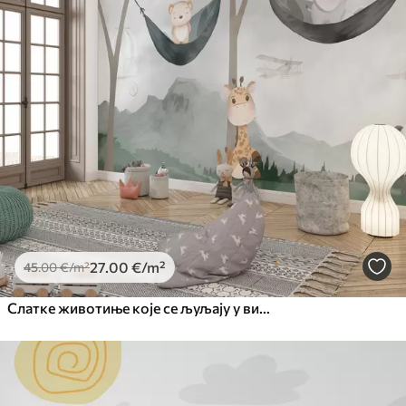
27
.00
€
/m²
45
.00
€
/m²
Слатке животиње које се љуљају у висећој мрежи у шуми