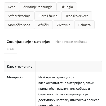
Deca
Životinje iz džungle
Džungla
Safari životinje
Flora i fauna
Tropsko drveće
Momačka soba
Afrički
Životinje
Palmeta
Спецификације и материјал
Испорука и плаћање
ФАК
Карактеристике
Материјал
Изаберите један од три
висококвалитетна материјала, сваки
прилагођен различитим собама и
буџетима. Више информација је
доступно у наставку или током процеса
прилагођавања.