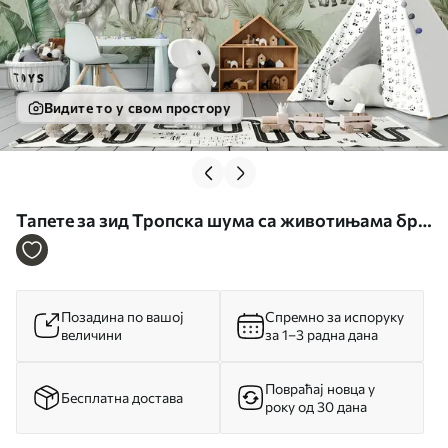
Видите то у свом простору
Тапете за зид Тропска шума са животињама бр.
u96255
Позадина по вашој
Спремно за испоруку
величини
за 1–3 радна дана
Повраћај новца у
Бесплатна достава
року од 30 дана