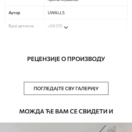
Аутор
UWALLS
Број артикла
u96255
Производња
Слика се штампа у вашој наведеној
величини, исечена на идентичне траке
ширине до 50 цм.
РЕЦЕНЗИЈЕ О ПРОИЗВОДУ
Додатно
Можете додати лак и/или лепак за
тапете.
Чишћење
Тапета се може нежно очистити меким
ПОГЛЕДАЈТЕ СВУ ГАЛЕРИЈУ
сунђером. Позадине са завршном
обрадом лакова могу се очистити
водом.
МОЖДА ЋЕ ВАМ СЕ СВИДЕТИ И
Начин примене
Беспрекорна апликација