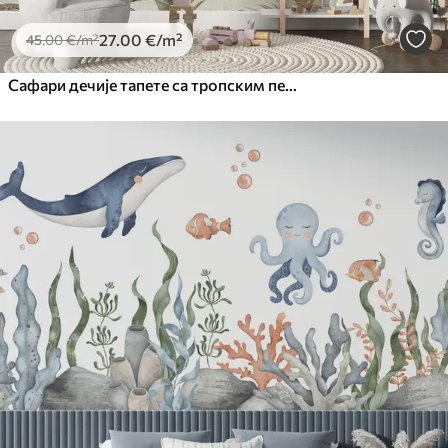
27
.00
€
/m²
45
.00
€
/m²
Сафари дечије тапете са тропским пејзажом и разним животињама у елегантним бојама