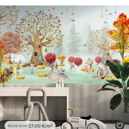
27
.00
€
/m²
45
.00
€
/m²