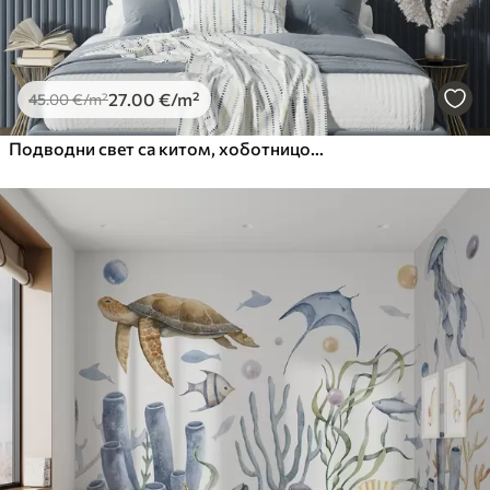
27
.00
€
/m²
45
.00
€
/m²
Подводни свет са китом, хоботницом, корњачом