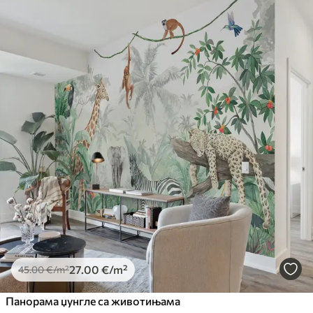
Доступни материјали
Standard
45
.00
27
.00
€
/m²
Premium
56
.67
34
.00
€
/m²
Premium Vinil
65
.00
39
.00
€
/m²
Peel and Stick
81
.67
49
.00
€
/m²
27
.00
€
/m²
45
.00
€
/m²
Панорама џунгле са животињама