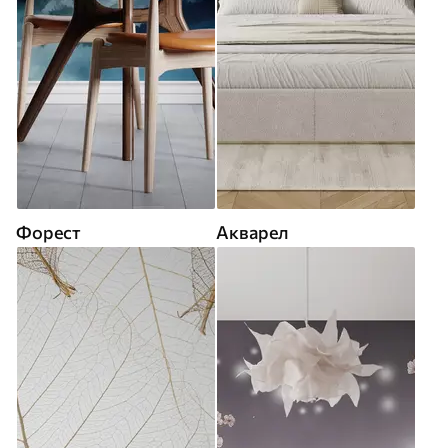
Форест
Акварел