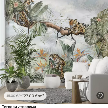
27
.00
€
/m²
45
.00
€
/m²
Тигрови у тропима