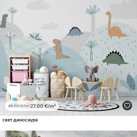
27
.00
€
/m²
45
.00
€
/m²
свет диносаура