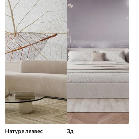
Натуре леавес
3д