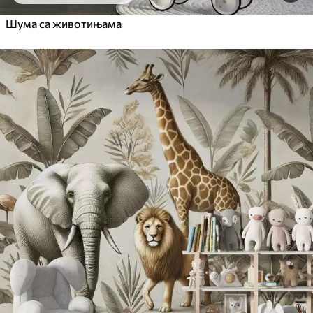
Шума са животињама