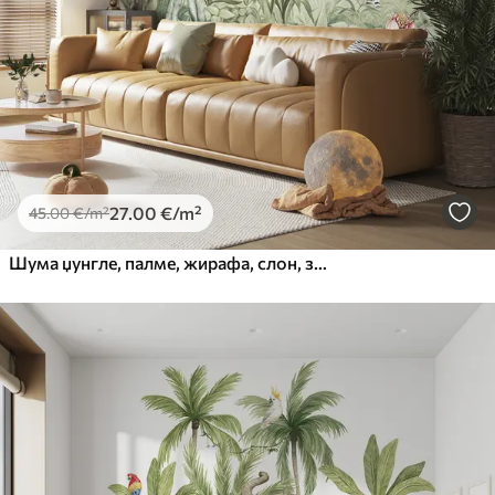
27
.00
€
/m²
45
.00
€
/m²
Шума џунгле, палме, жирафа, слон, зебра, акварел, зеленило, дрво банане, цвеће