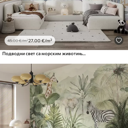
27
.00
€
/m²
45
.00
€
/m²
Подводни свет са морским животињама