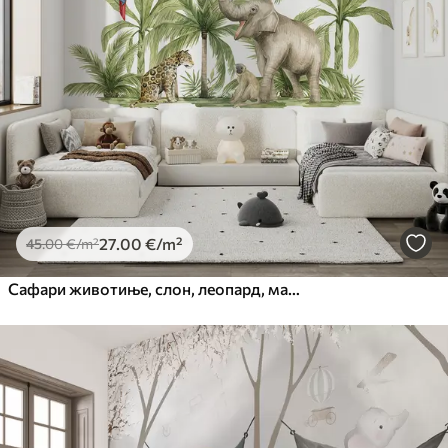
27
.00
€
/m²
45
.00
€
/m²
Сафари животиње, слон, леопард, мајмун, палме, цртеж оловком, папагаји