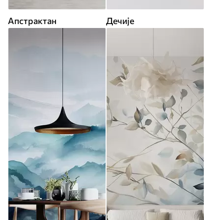
Апстрактан
Дечије