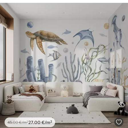
27
.00
€
/m²
45
.00
€
/m²