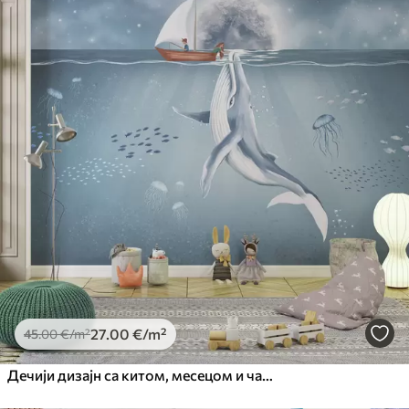
27
.00
€
/m²
45
.00
€
/m²
Дечији дизајн са китом, месецом и чамцем са децом