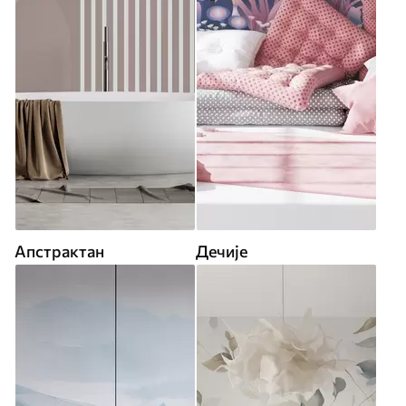
Апстрактан
Дечије