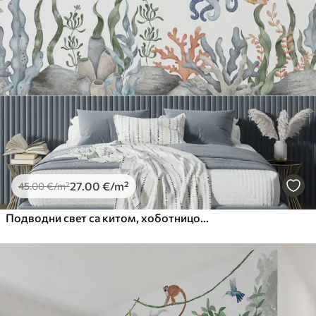
Premium
56
.67
34
.00
€
/m²
Premium Vinil
65
.00
39
.00
€
/m²
Peel and Stick
81
.67
49
.00
€
/m²
27
.00
€
/m²
45
.00
€
/m²
Подводни свет са китом, хоботницом, корњачом