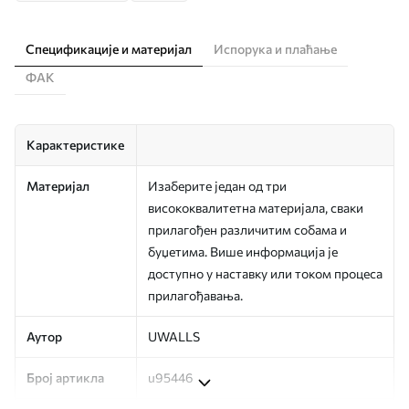
Спецификације и материјал
Испорука и плаћање
ФАК
Карактеристике
Материјал
Изаберите један од три
висококвалитетна материјала, сваки
прилагођен различитим собама и
буџетима. Више информација је
доступно у наставку или током процеса
прилагођавања.
Аутор
UWALLS
Број артикла
u95446