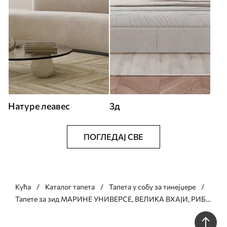
Натуре леавес
3д
ПОГЛЕДАЈ СВЕ
Кућа
Каталог тапета
Тапета у собу за тинејџере
Тапете за зид МАРИНЕ УНИВЕРСЕ, ВЕЛИКА ВХАЈИ, РИБЕ
И КОРПЛЕ бр. u95446