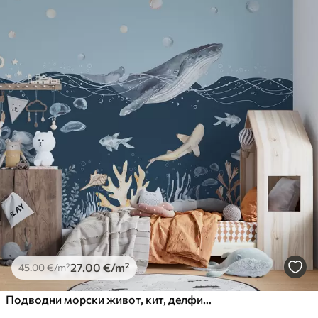
27
.00
€
/m²
45
.00
€
/m²
Подводни морски живот, кит, делфин, корали, морске животиње, океанска тема, пастелне боје