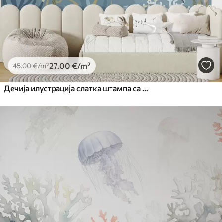
27
.00
€
/m²
45
.00
€
/m²
Дечија илустрација слатка штампа са плавим китом окруженом рибама, лигњама, медузама у плавом океану са мехурићима