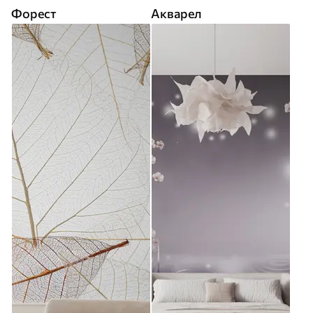
Форест
Акварел