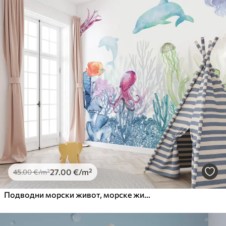
27
.00
€
/m²
45
.00
€
/m²
Подводни морски живот, морске животиње, акварел, корали, делфин, хоботница