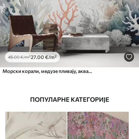
27
.00
€
/m²
45
.00
€
/m²
Морски корали, медузе пливају, акварел, сива, плава, црвена
ПОПУЛАРНЕ КАТЕГОРИЈЕ