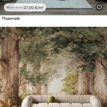
27
.00
€
/m²
45
.00
€
/m²
Подморје