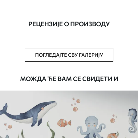
Производња
Слика се штампа у вашој наведеној
величини, исечена на идентичне траке
ширине до 50 цм.
РЕЦЕНЗИЈЕ О ПРОИЗВОДУ
Додатно
Можете додати лак и/или лепак за
тапете.
Чишћење
Тапета се може нежно очистити меким
ПОГЛЕДАЈТЕ СВУ ГАЛЕРИЈУ
сунђером. Позадине са завршном
обрадом лакова могу се очистити
водом.
МОЖДА ЋЕ ВАМ СЕ СВИДЕТИ И
Начин примене
Беспрекорна апликација
Доступни материјали
Standard
45
.00
27
.00
€
/m²