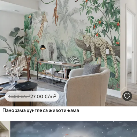
27
.00
€
/m²
45
.00
€
/m²
Панорама џунгле са животињама