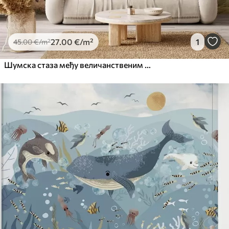
27
.00
€
/m²
1
45
.00
€
/m²
Шумска стаза међу величанственим дрвећем у акварелном стилу