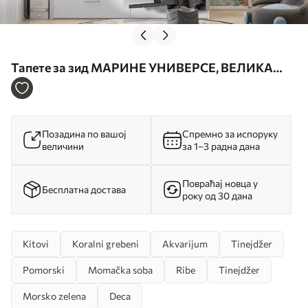
Тапете за зид МАРИНЕ УНИВЕРСЕ, ВЕЛИКА
ВХАЈИ, РИБЕ И КОРПЛЕ бр. u95446
Позадина по вашој
Спремно за испоруку
величини
за 1–3 радна дана
Повраћај новца у
Бесплатна достава
року од 30 дана
Kitovi
Koralni grebeni
Akvarijum
Tinejdžer
Pomorski
Momačka soba
Ribe
Tinejdžer
Morsko zelena
Deca