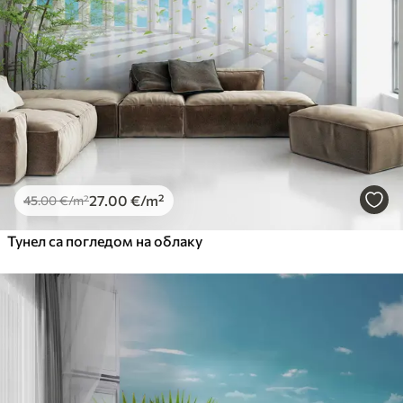
27
.00
€
/m²
45
.00
€
/m²
Тунел са погледом на облаку