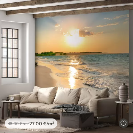
27
.00
€
/m²
45
.00
€
/m²