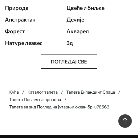
Природа
Цвеће и биљке
Апстрактан
Дечије
Форест
Акварел
Натуре леавес
3д
ПОГЛЕДАЈ СВЕ
Кућа
Каталог тапета
Тапета Екпандинг Спаце
Тапета Поглед са прозора
Тапете за зид Поглед на јутарњи океан бр. u78563