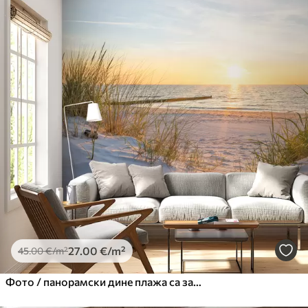
27
.00
€
/m²
45
.00
€
/m²
Фото / панорамски дине плажа са залазак сунца