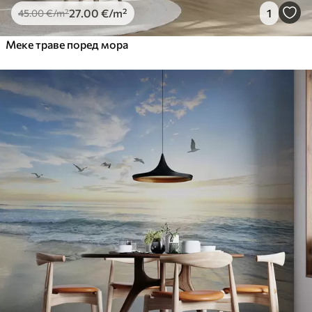
27
.00
€
/m²
1
45
.00
€
/m²
Меке траве поред мора