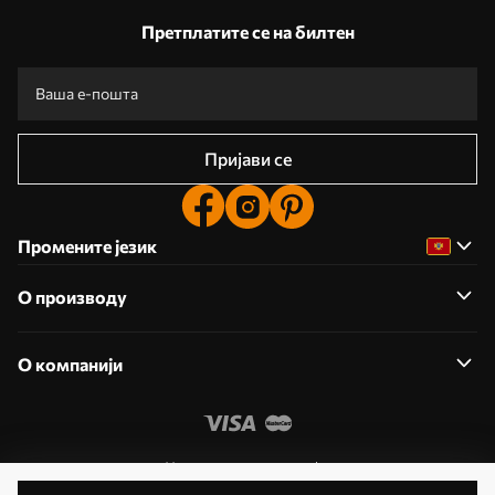
Претплатите се на билтен
Пријави се
Промените језик
О производу
О компанији
Уредите дозволе колачића
© 2011- 2026 Uwalls . Сва права задржана. Управља KLW