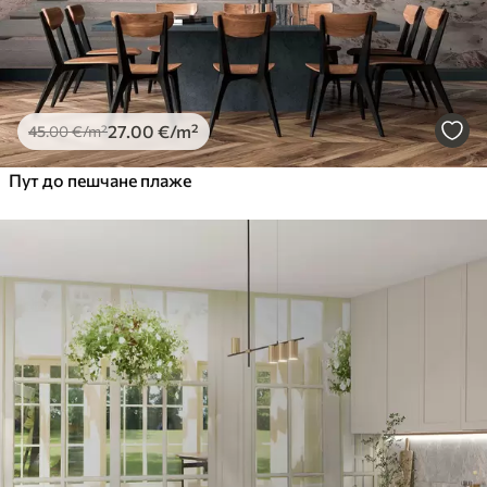
27
.00
€
/m²
45
.00
€
/m²
Пут до пешчане плаже