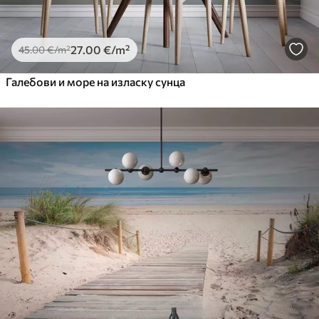
27
.00
€
/m²
45
.00
€
/m²
Галебови и море на изласку сунца