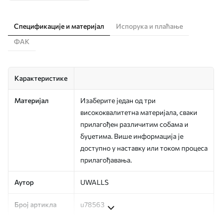
Спецификације и материјал
Испорука и плаћање
ФАК
Карактеристике
Материјал
Изаберите један од три
висококвалитетна материјала, сваки
прилагођен различитим собама и
буџетима. Више информација је
доступно у наставку или током процеса
прилагођавања.
Аутор
UWALLS
Број артикла
u78563