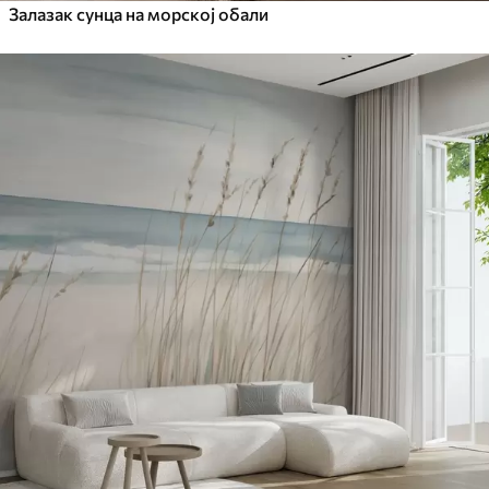
Залазак сунца на морској обали