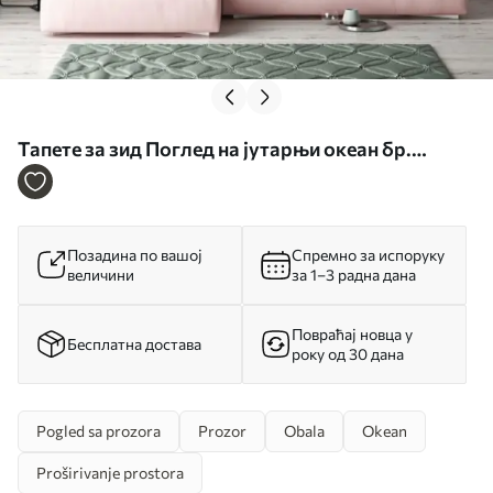
Тапете за зид Поглед на јутарњи океан бр.
u78563
Позадина по вашој
Спремно за испоруку
величини
за 1–3 радна дана
Повраћај новца у
Бесплатна достава
року од 30 дана
Pogled sa prozora
Prozor
Obala
Okean
Proširivanje prostora