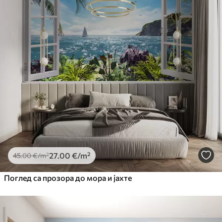
27
.00
€
/m²
45
.00
€
/m²
Поглед са прозора до мора и јахте