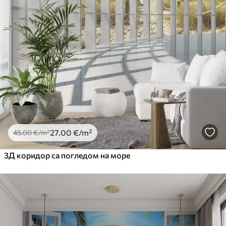
Premium
56
.67
34
.00
€
/m²
Premium Vinil
65
.00
39
.00
€
/m²
Peel and Stick
81
.67
49
.00
€
/m²
27
.00
€
/m²
45
.00
€
/m²
3Д коридор са погледом на море