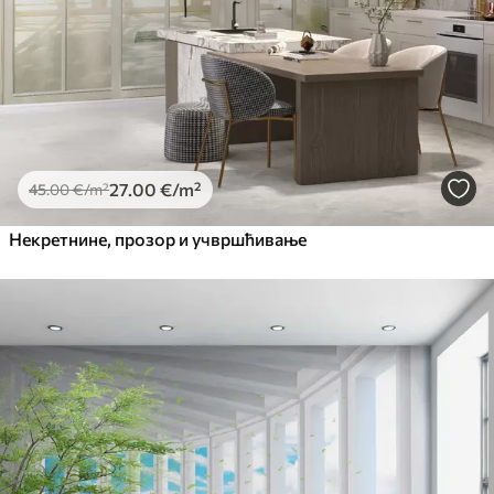
27
.00
€
/m²
45
.00
€
/m²
Некретнине, прозор и учвршћивање