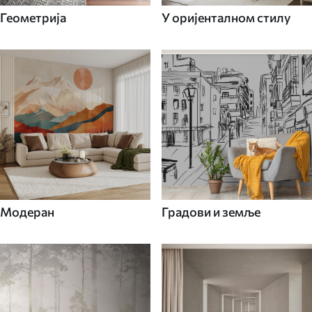
Геометрија
У оријенталном стилу
Модеран
Градови и земље