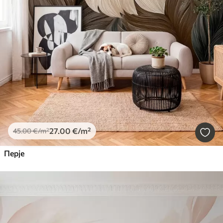
27
.00
€
/m²
45
.00
€
/m²
Перје