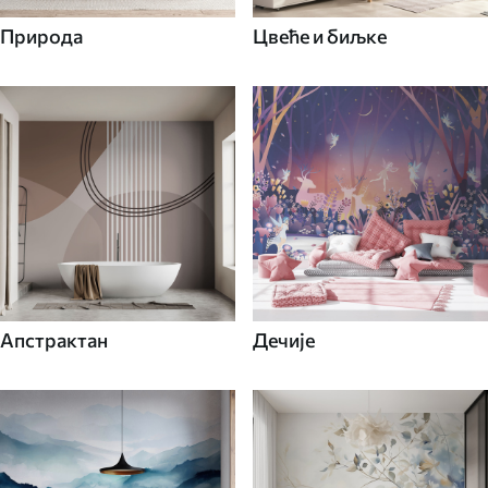
Природа
Цвеће и биљке
Апстрактан
Дечије