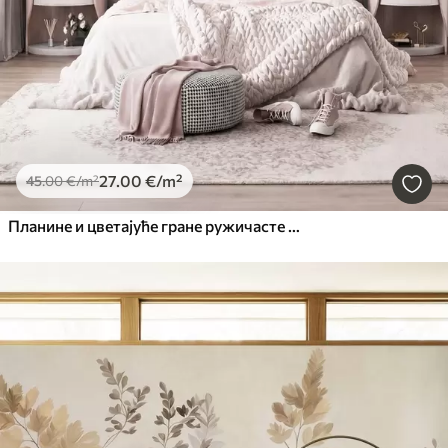
27
.00
€
/m²
45
.00
€
/m²
Планине и цветајуће гране ружичасте магнолије, текстурирани пејзаж