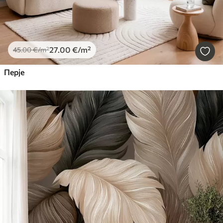
27
.00
€
/m²
45
.00
€
/m²
Перје