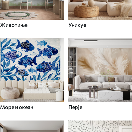
Животиње
Уникуе
Море и океан
Перје