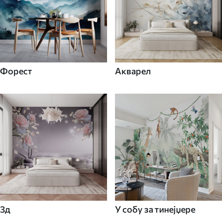
Форест
Акварел
3д
У собу за тинејџере