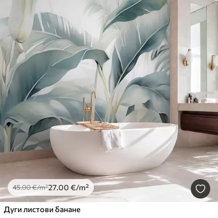
27
.00
€
/m²
45
.00
€
/m²
Дуги листови банане