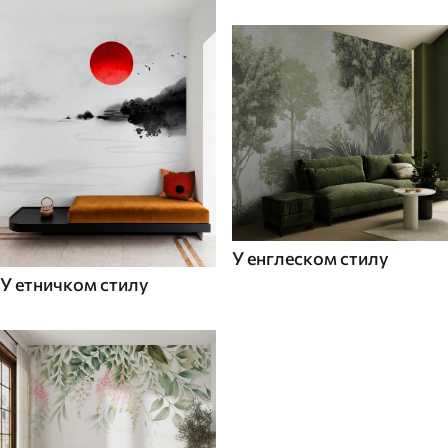
У енглеском стилу
У етничком стилу