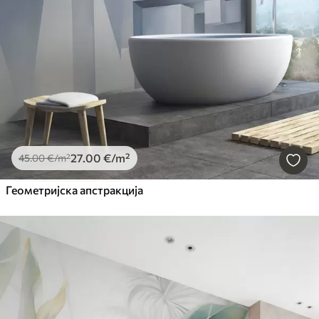
27
.00
€
/m²
45
.00
€
/m²
Геометријска апстракција