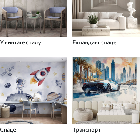
У винтаге стилу
Екпандинг спаце
Спаце
Транспорт