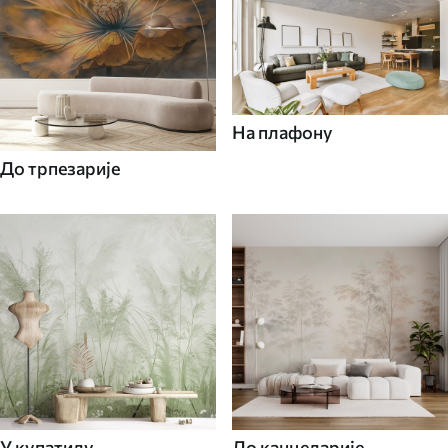
На плафону
До трпезарије
У купатилу
До канцеларије