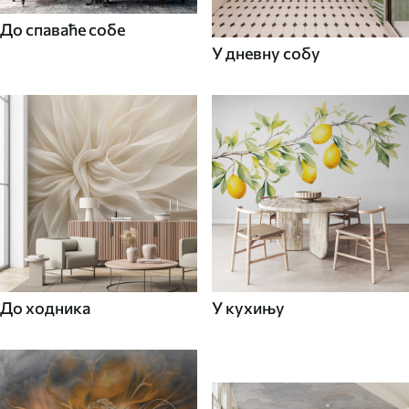
До спаваће собе
У дневну собу
До ходника
У кухињу