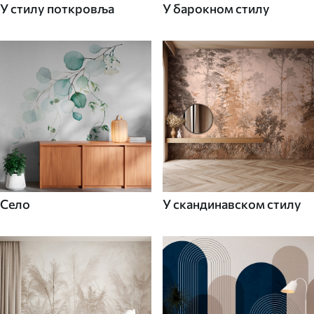
У стилу поткровља
У барокном стилу
Село
У скандинавском стилу