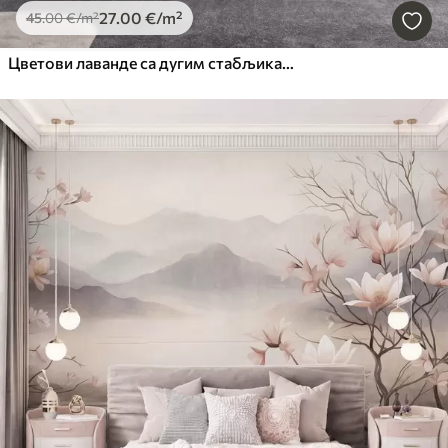
27
.00
€
/m²
45
.00
€
/m²
Цветови лаванде са дугим стабљикама и листовима, мека пастелна текстурирана уметност