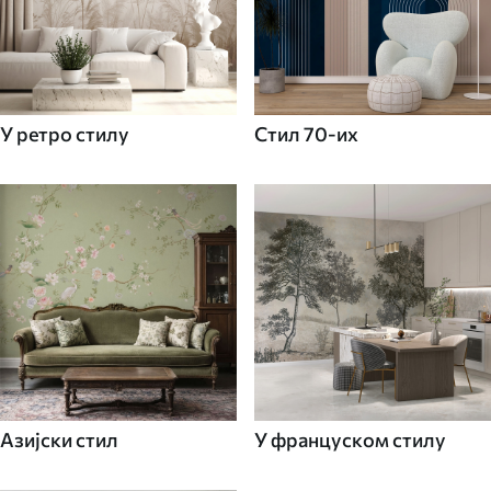
У ретро стилу
Стил 70-их
Азијски стил
У француском стилу