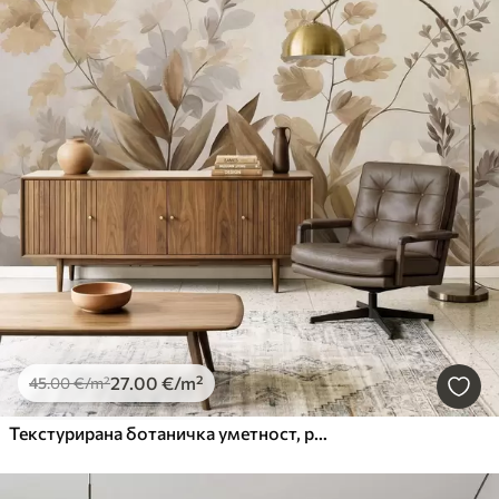
27
.00
€
/m²
45
.00
€
/m²
Текстурирана ботаничка уметност, разне биљке и лишће у нијансама браон и беж