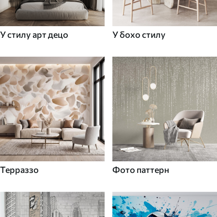
У стилу арт децо
У бохо стилу
Терраззо
Фото паттерн