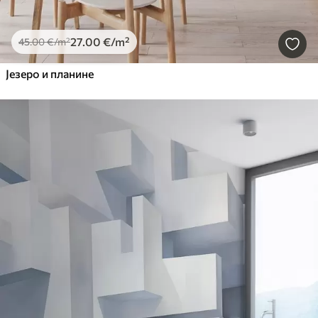
27
.00
€
/m²
45
.00
€
/m²
Језеро и планине