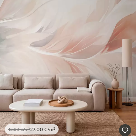
27
.00
€
/m²
45
.00
€
/m²