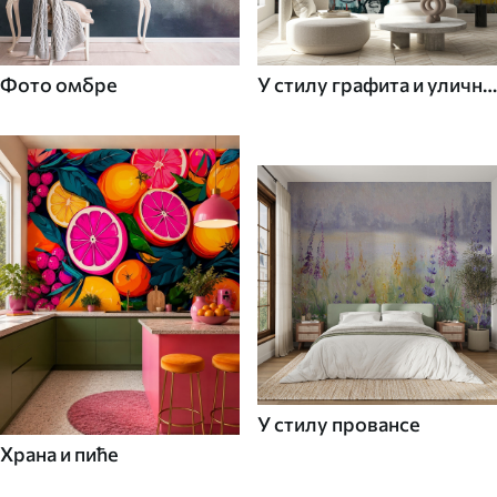
Фото омбре
У стилу графита и уличне
уметности
У стилу провансе
Храна и пиће