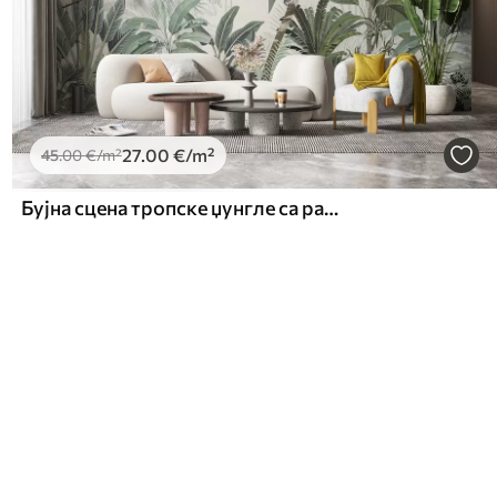
27
.00
€
/m²
45
.00
€
/m²
Бујна сцена тропске џунгле са разним палмама, великим лишћем и шареним цвећем у првом плану