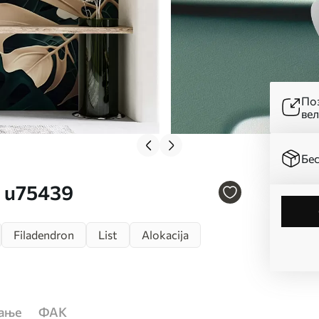
Поз
ве
Бес
. u75439
Filadendron
List
Alokacija
ћање
ФАК