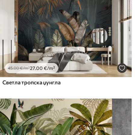
27
.00
€
/m²
45
.00
€
/m²
Светла тропска џунгла