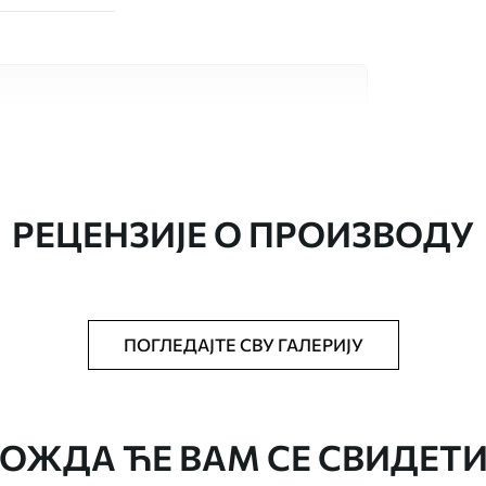
сококвалитетна материјала, сваки
бама и буџетима. Више информација је
током процеса прилагођавања.
РЕЦЕНЗИЈЕ О ПРОИЗВОДУ
ПОГЛЕДАЈТЕ СВУ ГАЛЕРИЈУ
аведеној величини, исечена на идентичне
епак за тапете.
ОЖДА ЋЕ ВАМ СЕ СВИДЕТИ
стити меким сунђером. Позадине са