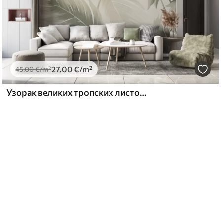
27
.00
€
/m²
45
.00
€
/m²
Узорак великих тропских листова у меким зеленим и беж нијансама, са глатким преливима и деликатним детаљима текстуре