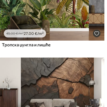
27
.00
€
/m²
45
.00
€
/m²
Тропска џунгла и лишће