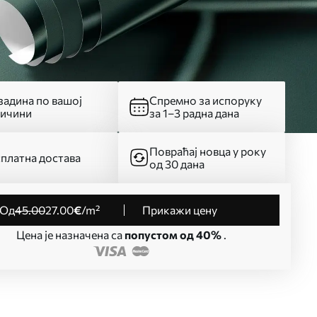
адина по вашој
Спремно за испоруку
личини
за 1–3 радна дана
Повраћај новца у року
платна достава
од 30 дана
од
45
.00
27
.00
€
/m²
Прикажи цену
Цена је назначена са
попустом од 40%
.