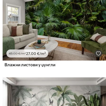
27
.00
€
/m²
45
.00
€
/m²
Влажни листови у џунгли