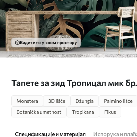
Видите то у свом простору
Тапете за зид Тропицал мик бр
Monstera
3D lišće
Džungla
Palmino lišće
Botanička umetnost
Tropikana
Fikus
Спецификације и материјал
Испорука и пла