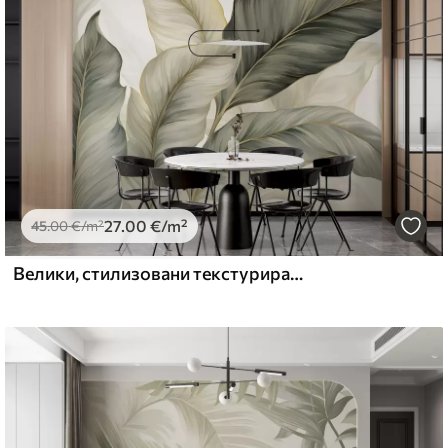
27
.00
€
/m²
45
.00
€
/m²
Велики, стилизовани текстурирани листови са детаљним венама у разним нијансама зелене, крем и беж