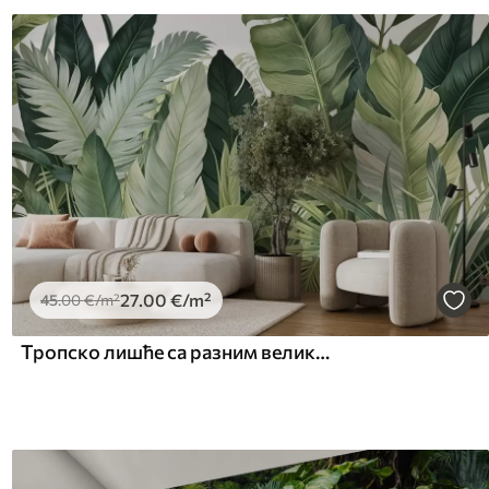
27
.00
€
/m²
45
.00
€
/m²
Тропско лишће са разним великим зеленим листовима, укључујући лишће банане, палмино лишће и друге егзотичне биљне врсте