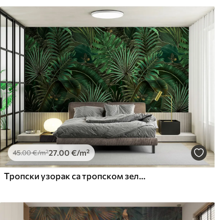
завршном обрадом лакова 
Начин примене
Беспрекорна апликација
Доступни материјали
Standard
Pr
45
.00
56
.
27
.00
€
/m²
Premium Vinil
Pee
65
.00
81
.
39
.00
€
/m²
27
.00
€
/m²
45
.00
€
/m²
Тропски узорак са тропском зеленом дланом, одлази банане