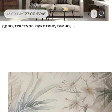
27
.00
€
/m²
1
45
.00
€
/m²
дрво, текстура, пукотине, тамно, кора, површина